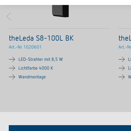
theLeda S8-100L BK
the
Art.-Nr.
1020601
Art.-Nr
LED-Strahler mit 8,5 W
L
Lichtfarbe 4000 K
L
Wandmontage
W