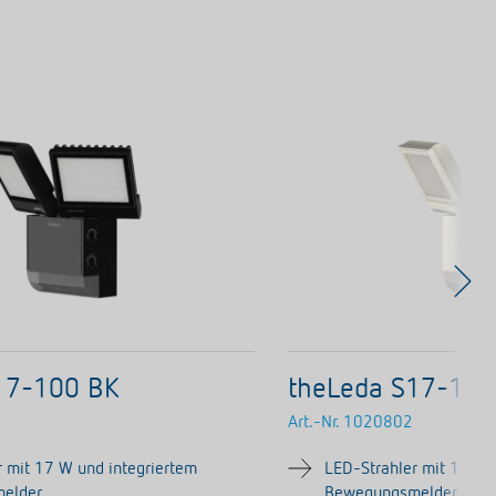
17-100 BK
theLeda S17-10
Art.-Nr.
1020802
 mit 17 W und integriertem
LED-Strahler mit 17 W 
elder
Bewegungsmelder