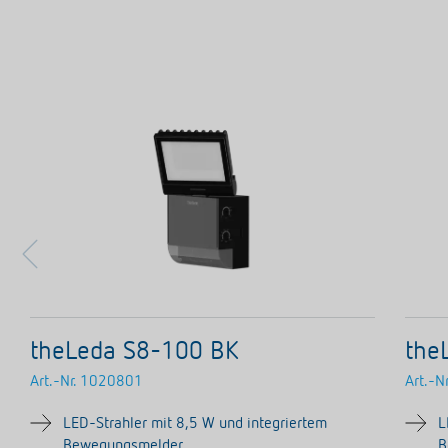
Mehr anzeigen
theLeda S8-100 BK
the
Art.-Nr.
1020801
Art.-Nr
LED-Strahler mit 8,5 W und integriertem
L
Bewegungsmelder
B