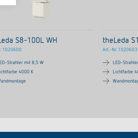
Leda S8-100L WH
theLeda S
.
1020600
Art.-Nr.
1020603
ED-Strahler mit 8,5 W
LED-Strahle
ichtfarbe 4000 K
Lichtfarbe 
andmontage
Wandmonta