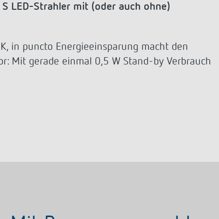
a D
immen
Treppenlicht-Zeitschalter
Analoge Uhrenthermostate
da S LED-Strahler mit (oder auch ohne)
nzeigen
a S
dungen
Dimmer
FAQ
nzeigen
nzeigen
Mehr anzeigen
ment
Design
00 K, in puncto Energieeinsparung macht den
vor: Mit gerade einmal 0,5 W Stand-by Verbrauch
rresheim
& Funktionen
ateure & Solarteure
spartner
versorger & Netzbetreiber
nzeigen