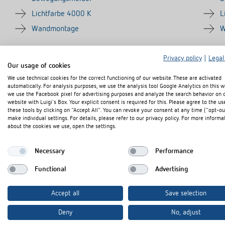
Lichtfarbe 4000 K
L
Wandmontage
W
Privacy policy
|
Legal
Our usage of cookies
We use technical cookies for the correct functioning of our website. These are activated
automatically. For analysis purposes, we use the analysis tool Google Analytics on this w
we use the Facebook pixel for advertising purposes and analyze the search behavior on 
website with Luigi's Box. Your explicit consent is required for this. Please agree to the us
these tools by clicking on "Accept All". You can revoke your consent at any time ("opt-ou
make individual settings. For details, please refer to our privacy policy. For more informa
about the cookies we use, open the settings.
Necessary
Performance
Functional
Advertising
Accept all
Save selection
Deny
No, adjust