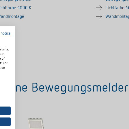
ichtfarbe 4000 K
Lichtfarbe 
andmontage
Wandmonta
 notice
ebsite,
our
e of
t") or
tion
Ohne Bewegungsmelder