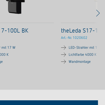
17-100L BK
theLeda S17-10
Art.-Nr.
1020602
r mit 17 W
LED-Strahler mit 17 W
4000 K
Lichtfarbe 4000 K
ge
Wandmontage