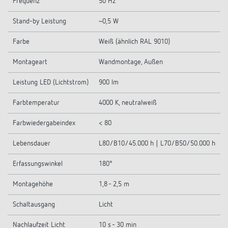
Frequenz
50 Hz
Stand-by Leistung
~0,5 W
Farbe
Weiß (ähnlich RAL 9010)
Montageart
Wandmontage, Außen
Leistung LED (Lichtstrom)
900 lm
Farbtemperatur
4000 K, neutralweiß
Farbwiedergabeindex
< 80
Lebensdauer
L80/B10/45.000 h | L70/B50/50.000 h
Erfassungswinkel
180°
Montagehöhe
1,8 - 2,5 m
Schaltausgang
Licht
Nachlaufzeit Licht
10 s - 30 min