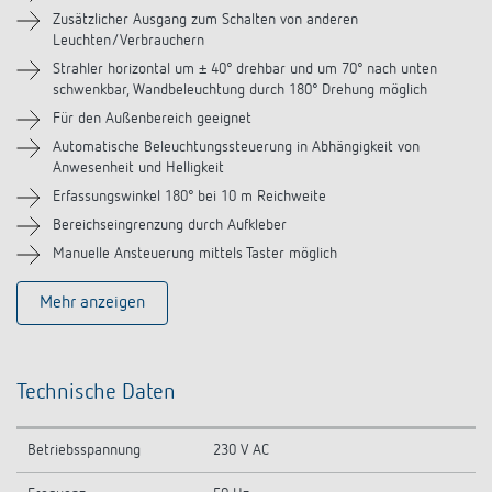
Videos
Zusätzlicher Ausgang zum Schalten von anderen
Leuchten/Verbrauchern
Strahler horizontal um ± 40° drehbar und um 70° nach unten
Zubehör
schwenkbar, Wandbeleuchtung durch 180° Drehung möglich
Für den Außenbereich geeignet
Ähnliche Produkte
Automatische Beleuchtungssteuerung in Abhängigkeit von
Anwesenheit und Helligkeit
Erfassungswinkel 180° bei 10 m Reichweite
Bereichseingrenzung durch Aufkleber
Manuelle Ansteuerung mittels Taster möglich
Mehr anzeigen
Technische Daten
Betriebsspannung
230 V AC