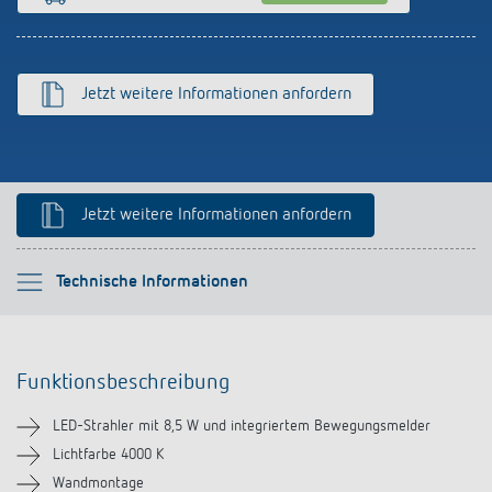
Anfahrt
Jetzt weitere Informationen anfordern
Jetzt weitere Informationen anfordern
Bitte auswählen
Technische Informationen
Funktionsbeschreibung
Funktionsbeschreibung
Technische Informationen
LED-Strahler mit 8,5 W und integriertem Bewegungsmelder
Downloads
Lichtfarbe 4000 K
Wandmontage