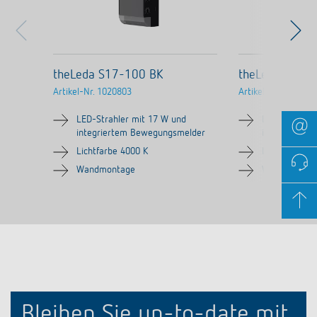
theLeda S17-100 BK
theLeda S17-
Artikel-Nr.
1020803
Artikel-Nr.
102080
LED-Strahler mit 17 W und
LED-Strahler
integriertem Bewegungsmelder
integrierte
Lichtfarbe 4000 K
Lichtfarbe 40
Wandmontage
Wandmontag
Bleiben Sie up-to-date mit