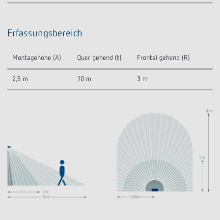
Erfassungsbereich
Montagehöhe (A)
Quer gehend (t)
Frontal gehend (R)
2,5 m
10 m
3 m