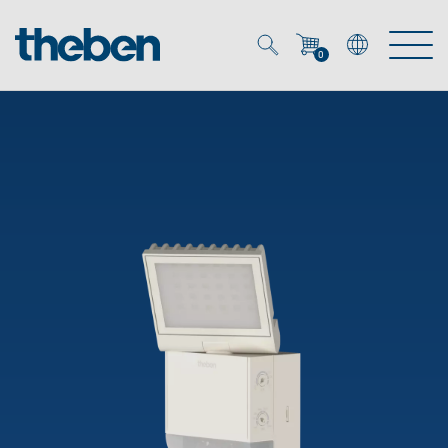
0
Mein Account
Merkzettel (
0
)
Produkte
OEM
Energy Manager
Lösungen
KNX
OEM-Lösungen
Smart Home
Service
Ansprechpartner OEM
Zeit- und Lichtsteuerung
DALI
OEM-Referenzen
Unternehmen
DALI-2 Lichtsteuerung
Downloads
Präsenzmelder & Bewegungsmelder