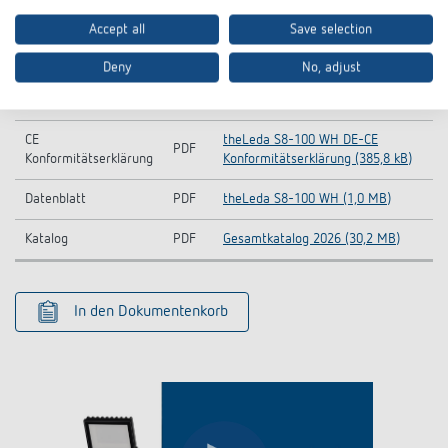
Bedienungsanleitung (7,0 MB)
Accept all
Save selection
Lichtverteilungskurve
ZIP
theLeda S8 S17 LDT (374,1 kB)
Deny
No, adjust
Information Notice EU
theLeda S8-100 WH-Information
PDF
Data Act
Notice EU Data Act (46,5 kB)
CE
theLeda S8-100 WH DE-CE
PDF
Konformitätserklärung
Konformitätserklärung (385,8 kB)
Datenblatt
PDF
theLeda S8-100 WH (1,0 MB)
Katalog
PDF
Gesamtkatalog 2026 (30,2 MB)
In den Dokumentenkorb