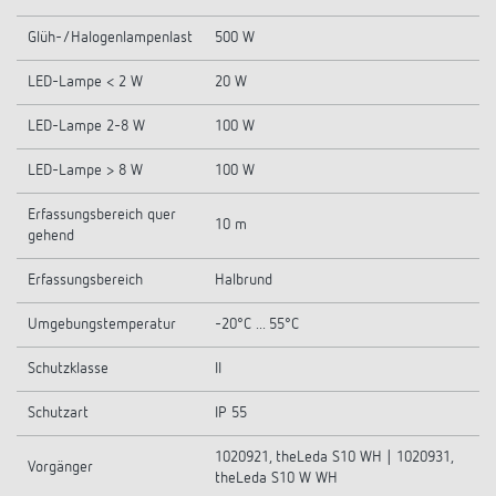
Glüh-/Halogenlampenlast
500 W
LED-Lampe < 2 W
20 W
LED-Lampe 2-8 W
100 W
LED-Lampe > 8 W
100 W
Erfassungsbereich quer
10 m
gehend
Erfassungsbereich
Halbrund
Umgebungstemperatur
-20°C ... 55°C
Schutzklasse
II
Schutzart
IP 55
1020921, theLeda S10 WH | 1020931,
Vorgänger
theLeda S10 W WH