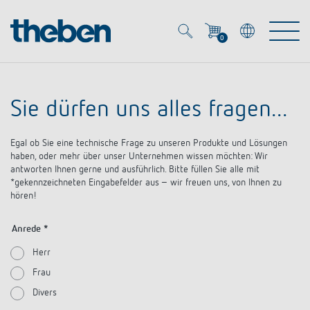
0
Mein Account
Merkzettel (
0
)
Sie dürfen uns alles fragen...
Produkte
Egal ob Sie eine technische Frage zu unseren Produkte und Lösungen
OEM
haben, oder mehr über unser Unternehmen wissen möchten: Wir
Energy Manager
antworten Ihnen gerne und ausführlich. Bitte füllen Sie alle mit
*gekennzeichneten Eingabefelder aus – wir freuen uns, von Ihnen zu
Lösungen
hören!
KNX
OEM-Lösungen
Anrede *
Smart Home
Service
Ansprechpartner OEM
Zeit- und Lichtsteuerung
Herr
DALI
Frau
OEM-Referenzen
Unternehmen
DALI-2 Lichtsteuerung
Downloads
Divers
Präsenzmelder & Bewegungsmelder