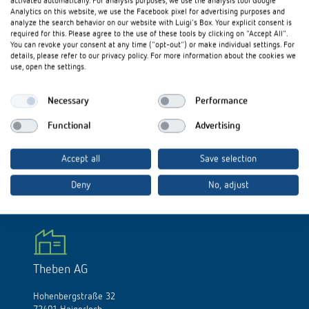
activated automatically. For analysis purposes, we use the analysis tool Google
Analytics on this website, we use the Facebook pixel for advertising purposes and
analyze the search behavior on our website with Luigi's Box. Your explicit consent is
required for this. Please agree to the use of these tools by clicking on "Accept All".
Hinweise zum Datenschutz:
Bitte beachten Sie unsere Hinweise zur
You can revoke your consent at any time ("opt-out") or make individual settings. For
Verwendung Ihrer Daten aus dieser Anmeldung in
details, please refer to our privacy policy. For more information about the cookies we
unserer
Datenschutzerklärung
.
use, open the settings.
Necessary
Performance
Functional
Advertising
Accept all
Save selection
Deny
No, adjust
Theben AG
Hohenbergstraße 32