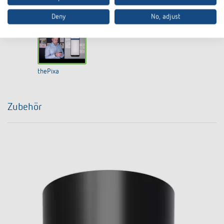
platforms. For more information, please see our privacy policy.
Deny
No, adjust
thePixa
Zubehör