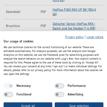
(69,8 kB)
thePixa P360 KNX UP BK (904,6
Datenblatt
PDF
kB)
Optischer Sensor thePixa KNX -
Broschüre
PDF
Damit sind Sie flexibel (1,4 MB)
Privacy policy
|
Legal notice
Katalog
PDF
Gesamtkatalog 2026 (30,2 MB)
Our usage of cookies
We use technical cookies for the correct functioning of our website. These are
activated automatically. For analysis purposes, we use the analysis tool Google
In den Dokumentenkorb
Analytics on this website, we use the Facebook pixel for advertising purposes and
analyze the search behavior on our website with Luigi's Box. Your explicit consent is
required for this. Please agree to the use of these tools by clicking on "Accept All".
You can revoke your consent at any time ("opt-out") or make individual settings. For
details, please refer to our privacy policy. For more information about the cookies we
use, open the settings.
Necessary
Performance
Functional
Advertising
I agree that external content may be displayed to me.
Accept all
Save selection
Personal data can thus be transferred to third party