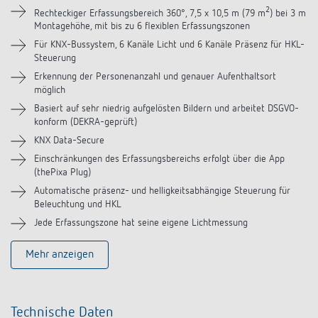
2
Rechteckiger Erfassungsbereich 360°, 7,5 x 10,5 m (79 m
) bei 3 m
Videos
Montagehöhe, mit bis zu 6 flexiblen Erfassungszonen
Für KNX-Bussystem, 6 Kanäle Licht und 6 Kanäle Präsenz für HKL-
Steuerung
Zubehör
Erkennung der Personenanzahl und genauer Aufenthaltsort
möglich
Ähnliche Produkte
Basiert auf sehr niedrig aufgelösten Bildern und arbeitet DSGVO-
konform (DEKRA-geprüft)
KNX Data-Secure
Einschränkungen des Erfassungsbereichs erfolgt über die App
(thePixa Plug)
Automatische präsenz- und helligkeitsabhängige Steuerung für
Beleuchtung und HKL
Jede Erfassungszone hat seine eigene Lichtmessung
Mehr anzeigen
Technische Daten