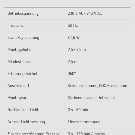
Betriebsspannung
230 V AC - 240 V AC
Frequenz
50 Hz
Stand-by Leistung
≤1,6 W
Montagehöhe
2,5 - 4,5 m
Mindesthöhe
2,5 m
Erfassungswinkel
360°
Anschlussart
Schraubklemmen, KNX Busklemme
Montageart
Deckenmontage, Unterputz
Nachlaufzeit Licht
0 s - 60 min
Art der Lichtmessung
Mischlichtmessung
Einschaltverzögerung Präsenz
0 s - 120 min / inaktiv