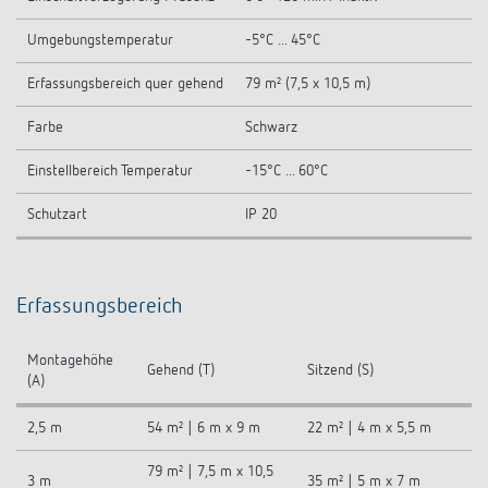
Umgebungstemperatur
-5°C ... 45°C
Erfassungsbereich quer gehend
79 m² (7,5 x 10,5 m)
Farbe
Schwarz
Einstellbereich Temperatur
-15°C ... 60°C
Schutzart
IP 20
Erfassungsbereich
Montagehöhe
Gehend (T)
Sitzend (S)
(A)
2,5 m
54 m² | 6 m x 9 m
22 m² | 4 m x 5,5 m
79 m² | 7,5 m x 10,5
3 m
35 m² | 5 m x 7 m