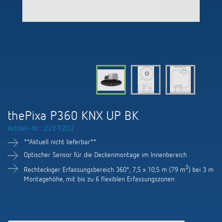
KNX-Systeme
Karriere
Kataloge und Prospekte
Theben AG
LED-Leuchten
KNX Smart Home System LUXORliving
Katalogbestellung
Kontakt
News
Zeit- und Lichtsteuerung
Karriere bei Theben
Präsenzmelder und Bewegungsmelder
Seminare und Online-Trainings
Messe
Klimaregelung
Produktfinder
Technischer Support
LED Beleuchtung
Fachpresse
Kooperationen
Zubehör
Downloads
Ansprechpartner
Klimaregelung
Konformitätserklärungen
thePixa P360 KNX UP BK
Nachhaltigkeit
Smart Energy
Vertrieb Deutschland
Artikel-Nr.: 2269202
Apps
BIM-Portal
Engagement
**Aktuell nicht lieferbar**
LUXORliving
Vertrieb Weltweit
Referenzen
Optischer Sensor für die Deckenmontage im Innenbereich
Design
2
Rechteckiger Erfassungsbereich 360°, 7,5 x 10,5 m (79 m
) bei 3 m
Ansprechpartner OEM
HEMS
Montagehöhe, mit bis zu 6 flexiblen Erfassungszonen
Historie
Anfrageformular