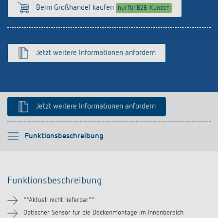
Anfahrt
Beim Großhandel kaufen
nur für B2B-Kunden
Jetzt weitere Informationen anfordern
Jetzt weitere Informationen anfordern
Bitte auswählen
Funktionsbeschreibung
Funktionsbeschreibung
Funktionsbeschreibung
Technische Informationen
**Aktuell nicht lieferbar**
Downloads
Optischer Sensor für die Deckenmontage im Innenbereich