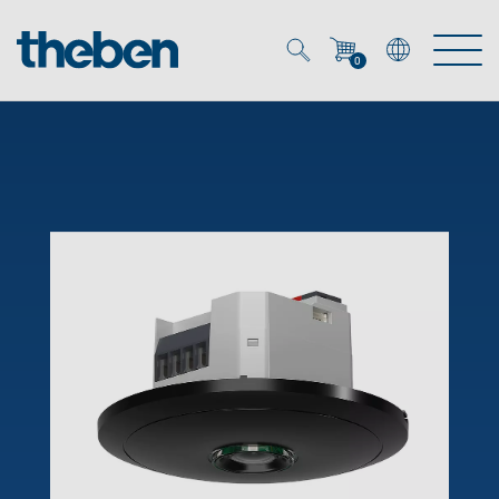
0
Mein Account
Merkzettel (
0
)
Produkte
OEM
Energy Manager
Lösungen
KNX
OEM-Lösungen
Smart Home
Service
Ansprechpartner OEM
Zeit- und Lichtsteuerung
DALI
OEM-Referenzen
Unternehmen
DALI-2 Lichtsteuerung
Downloads
Präsenzmelder & Bewegungsmelder