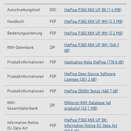
Ausschreibungstext
DOC
thePixa P360 KNX UP BK (1,4 MB)
Handbuch
PDF
thePixa P360 KNX UP WH (2,3 MB)
Bedienungsanleitung
PDF
thePixa P360 KNX UP WH (2,2 MB)
thePixa P360 KNX UP WH (346,3
KNX-Datenbank
ZIP
kB)
Produktinformationen
PDF
Application Note thePixa (776,6 kB)
thePixa Open Source Software
Produktinformationen
PDF
Licenses (261,2 kB)
Produktinformationen
PDF
thePixa DEKRA Testat (466,7 kB)
KNX-
KNXprod-KNX-Database (all
ZIP
Gesamtdatenbank
products) (22,1 MB)
thePixa P360 KNX UP BK-
Information Notice
PDF
Information Notice EU Data Act
EU Data Act