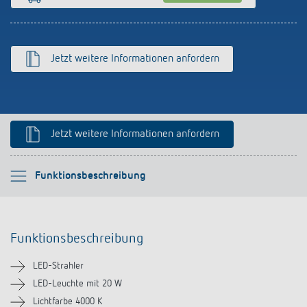
Anfahrt
Jetzt weitere Informationen anfordern
Jetzt weitere Informationen anfordern
Bitte auswählen
Funktionsbeschreibung
Funktionsbeschreibung
Funktionsbeschreibung
Technische Informationen
LED-Strahler
Downloads
LED-Leuchte mit 20 W
Lichtfarbe 4000 K