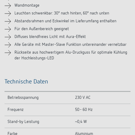
Videos
Wandmontage
Leuchten schwenkbar: 30° nach hinten, 60° nach unten
Zubehör
Abstandsrahmen und Eckwinkel im Lieferumfang enthalten
Für den Außenbereich geeignet
Ähnliche Produkte
Diffuses blendfreies Licht mit Aura-Effekt
Alle Geräte mit Master-Slave Funktion untereinander vernetzbar
Rückseite aus hochwertigem Alu-Druckguss für optimale Kühlung
der Hochleistungs-LED
Technische Daten
Betriebsspannung
230 V AC
Frequenz
50 - 60 Hz
Stand-by Leistung
~0,4 W
Farbe
Aluminium