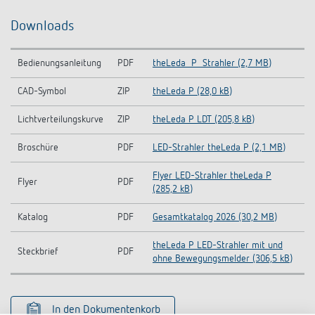
Downloads
Bedienungsanleitung
PDF
theLeda_P_Strahler (2,7 MB)
CAD-Symbol
ZIP
theLeda P (28,0 kB)
Lichtverteilungskurve
ZIP
theLeda P LDT (205,8 kB)
Broschüre
PDF
LED-Strahler theLeda P (2,1 MB)
Flyer LED-Strahler theLeda P
Flyer
PDF
(285,2 kB)
Katalog
PDF
Gesamtkatalog 2026 (30,2 MB)
theLeda P LED-Strahler mit und
Steckbrief
PDF
ohne Bewegungsmelder (306,5 kB)
In den Dokumentenkorb