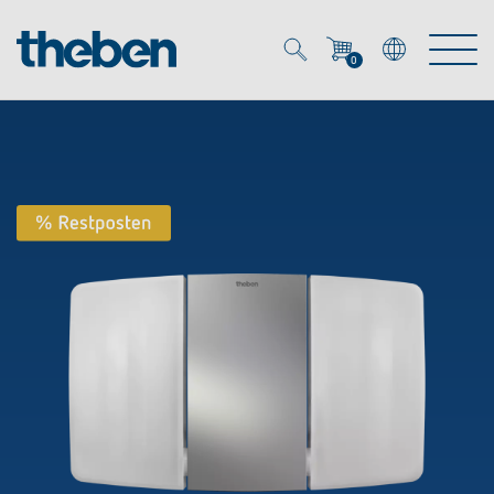
0
Mein Account
Merkzettel (
0
)
Produkte
OEM
Energy Manager
Lösungen
KNX
OEM-Lösungen
Smart Home
Service
Ansprechpartner OEM
Zeit- und Lichtsteuerung
DALI
OEM-Referenzen
Unternehmen
DALI-2 Lichtsteuerung
Downloads
Präsenzmelder & Bewegungsmelder