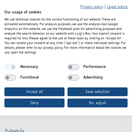
Privacy policy
|
Legal notice
Our usage of cookies
We use technical cookies for the correct functioning of our website. These are
activated automatically. For analysis purposes, we use the analysis tool Google
Analytics on this website, we use the Facebook pixel for advertising purposes and
analyze the search behavior on our website with Luigi's Box. Your explicit consent is
required for this. Please agree to the use of these tools by clicking on "Accept All".
You can revoke your consent at any time ("opt-out") or make individual settings. For
details, please refer to our privacy policy. For more information about the cookies we
use, open the settings.
I agree that external content may be displayed to me.
Personal data can thus be transferred to third party
platforms. For more information, please see our privacy policy.
Necessary
Performance
Functional
Advertising
Accept all
Save selection
Deny
No, adjust
Modellreihen
theLeda P
Zubehör