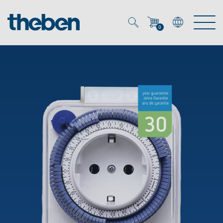
0
Mein Account
Merkzettel (
0
)
Produkte
OEM
Energy Manager
Lösungen
KNX
OEM-Lösungen
Smart Home
Service
Ansprechpartner OEM
Zeit- und Lichtsteuerung
DALI
OEM-Referenzen
Unternehmen
DALI-2 Lichtsteuerung
Downloads
Präsenzmelder & Bewegungsmelder