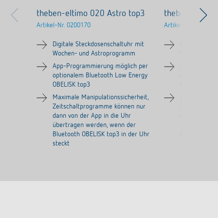
theben-eltimo 020 Astro top3
theben-eltimo
Artikel-Nr.
0200170
Artikel-Nr.
020013
Digitale Steckdosenschaltuhr mit
Digitale Stec
Wochen- und Astroprogramm
Wochenprog
App-Programmierung möglich per
App-Program
optionalem Bluetooth Low Energy
optionalem B
OBELISK top3
OBELISK top3
Maximale Manipulationssicherheit,
Maximale Mani
Zeitschaltprogramme können nur
Zeitschaltpr
dann von der App in die Uhr
dann von der 
übertragen werden, wenn der
übertragen w
Bluetooth OBELISK top3 in der Uhr
Bluetooth OB
steckt
steckt