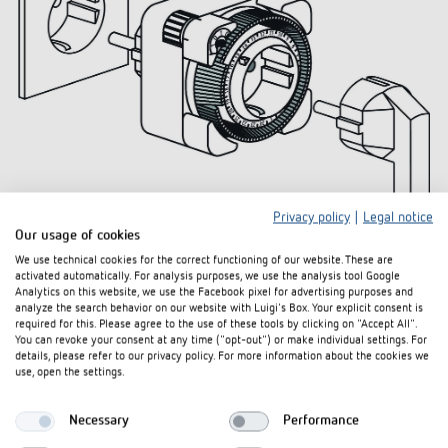
Privacy policy
|
Legal notice
Our usage of cookies
We use technical cookies for the correct functioning of our website. These are
activated automatically. For analysis purposes, we use the analysis tool Google
Downloads
Analytics on this website, we use the Facebook pixel for advertising purposes and
analyze the search behavior on our website with Luigi's Box. Your explicit consent is
required for this. Please agree to the use of these tools by clicking on "Accept All".
You can revoke your consent at any time ("opt-out") or make individual settings. For
theben-timer-26-IP-44_0260855
Ausschreibungstext
DOC
details, please refer to our privacy policy. For more information about the cookies we
(22,0 kB)
use, open the settings.
Bedienungsanleitung
PDF
theben_timer_26 (294,9 kB)
Necessary
Performance
theben-timer 26 IP 44-CE