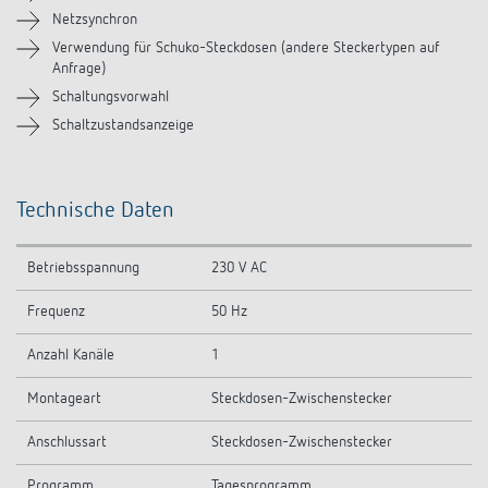
Videos
Netzsynchron
Verwendung für Schuko-Steckdosen (andere Steckertypen auf
Anfrage)
Ähnliche Produkte
Schaltungsvorwahl
Schaltzustandsanzeige
Technische Daten
Betriebsspannung
230 V AC
Frequenz
50 Hz
Anzahl Kanäle
1
Montageart
Steckdosen-Zwischenstecker
Anschlussart
Steckdosen-Zwischenstecker
Programm
Tagesprogramm