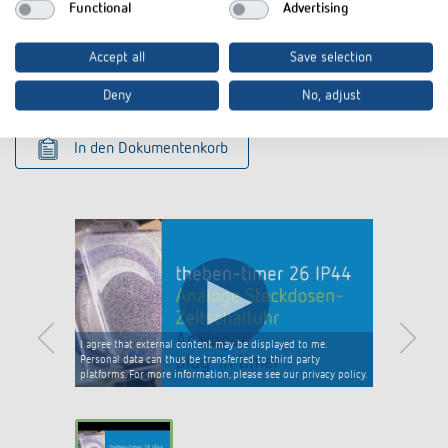
CE
Functional
Advertising
PDF
declaration of conformity (252,5
Konformitätserklärung
kB)
Accept all
Save selection
Datenblatt
PDF
theben-timer 26 IP 44 (751,0 kB)
Deny
No, adjust
In den Dokumentenkorb
I agree that external content may be displayed to me.
Personal data can thus be transferred to third party
platforms. For more information, please see our privacy policy.