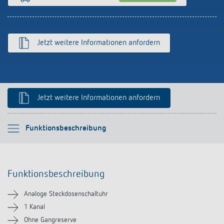
Anfahrt
Jetzt weitere Informationen anfordern
Jetzt weitere Informationen anfordern
Bitte auswählen
Funktionsbeschreibung
Funktionsbeschreibung
Funktionsbeschreibung
Technische Informationen
Analoge Steckdosenschaltuhr
Downloads
1 Kanal
Ohne Gangreserve