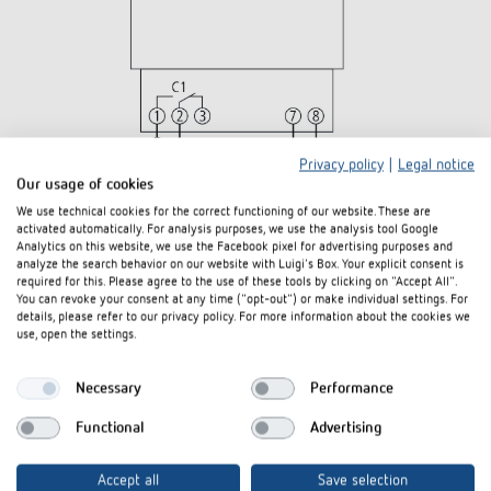
Privacy policy
|
Legal notice
Our usage of cookies
We use technical cookies for the correct functioning of our website. These are
activated automatically. For analysis purposes, we use the analysis tool Google
Analytics on this website, we use the Facebook pixel for advertising purposes and
Downloads
analyze the search behavior on our website with Luigi's Box. Your explicit consent is
required for this. Please agree to the use of these tools by clicking on "Accept All".
You can revoke your consent at any time ("opt-out") or make individual settings. For
details, please refer to our privacy policy. For more information about the cookies we
Ausschreibungstext
DOC
SYN-169-s_1690801 (22,5 kB)
use, open the settings.
Ausschreibungstext
D81
SYN 169 s_1690801 (2,4 kB)
Necessary
Performance
Bedienungsanleitung
PDF
SYN-169-s_SUL-189-s (735,6 kB)
Functional
Advertising
CE
SYN 169 s-CE declaration of
PDF
Konformitätserklärung
conformity (552,4 kB)
Accept all
Save selection