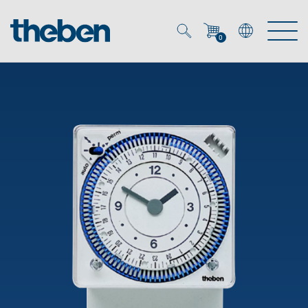
0
Mein Account
Merkzettel (
0
)
Produkte
OEM
Energy Manager
Lösungen
KNX
OEM-Lösungen
Smart Home
Service
Ansprechpartner OEM
Zeit- und Lichtsteuerung
DALI
OEM-Referenzen
Unternehmen
DALI-2 Lichtsteuerung
Downloads
Präsenzmelder & Bewegungsmelder