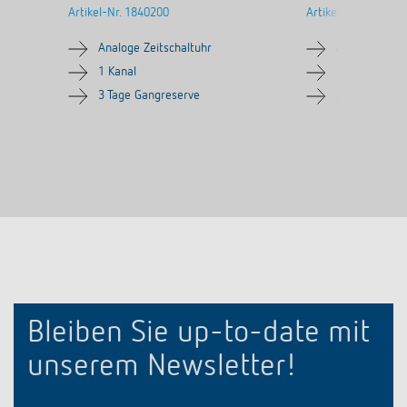
Artikel-Nr.
1840200
Artikel-Nr.
184030
Analoge Zeitschaltuhr
Analoge Zeits
1 Kanal
1 Kanal
3 Tage Gangreserve
3 Tage Gangr
Bleiben Sie up-to-date mit
unserem Newsletter!