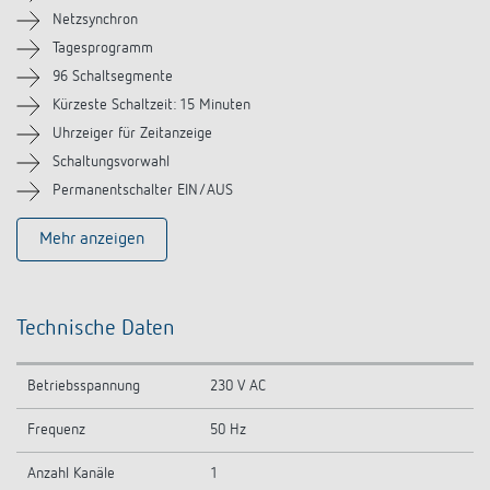
Zubehör
Netzsynchron
Tagesprogramm
Ähnliche Produkte
96 Schaltsegmente
Kürzeste Schaltzeit: 15 Minuten
Uhrzeiger für Zeitanzeige
Schaltungsvorwahl
Permanentschalter EIN/AUS
Mehr anzeigen
Technische Daten
Betriebsspannung
230 V AC
Frequenz
50 Hz
Anzahl Kanäle
1