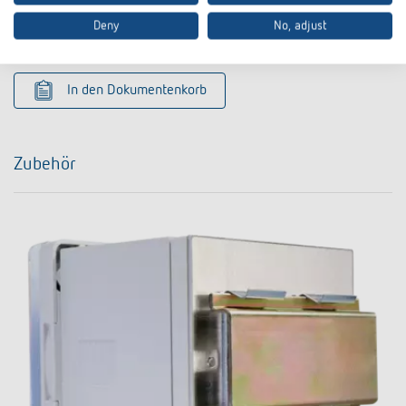
Datenblatt
PDF
SYN 169 s (501,5 kB)
Deny
No, adjust
In den Dokumentenkorb
Zubehör