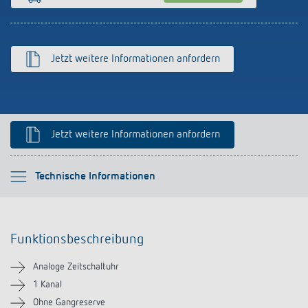
Anfahrt
Jetzt weitere Informationen anfordern
Jetzt weitere Informationen anfordern
Bitte auswählen
Technische Informationen
Funktionsbeschreibung
Funktionsbeschreibung
Technische Informationen
Analoge Zeitschaltuhr
Downloads
1 Kanal
Ohne Gangreserve