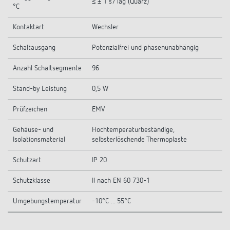
≤ ± 1 s/Tag (Quarz)
°C
Kontaktart
Wechsler
Schaltausgang
Potenzialfrei und phasenunabhängig
Anzahl Schaltsegmente
96
Stand-by Leistung
0,5 W
Prüfzeichen
EMV
Gehäuse- und
Hochtemperaturbeständige,
Isolationsmaterial
selbsterlöschende Thermoplaste
Schutzart
IP 20
Schutzklasse
II nach EN 60 730-1
Umgebungstemperatur
-10°C ... 55°C