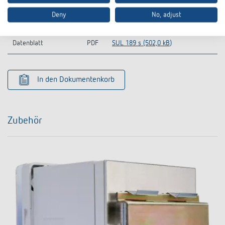
CE
SUL 189 s-CE declaration of
Deny
No, adjust
PDF
Konformitätserklärung
conformity (544,3 kB)
Datenblatt
PDF
SUL 189 s (502,0 kB)
In den Dokumentenkorb
Zubehör