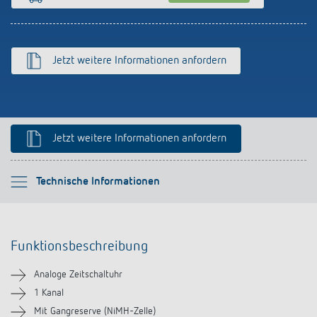
Anfahrt
Jetzt weitere Informationen anfordern
Jetzt weitere Informationen anfordern
Bitte auswählen
Technische Informationen
Funktionsbeschreibung
Funktionsbeschreibung
Technische Informationen
Analoge Zeitschaltuhr
Downloads
1 Kanal
Mit Gangreserve (NiMH-Zelle)