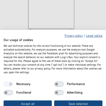
Privacy policy
|
Legal notice
Our usage of cookies
We use technical cookies for the correct functioning of our website. These are
activated automatically. For analysis purposes, we use the analysis tool Google
Analytics on this website, we use the Facebook pixel for advertising purposes and
analyze the search behavior on our website with Luigi's Box. Your explicit consent is
required for this. Please agree to the use of these tools by clicking on "Accept All".
You can revoke your consent at any time ("opt-out") or make individual settings. For
details, please refer to our privacy policy. For more information about the cookies we
Downloads
use, open the settings.
Ausschreibungstext
Necessary
DOC
SUL-189-s_1890801 (22,5 kB)
Performance
Functional
Advertising
Ausschreibungstext
D81
SUL 189 s_1890801 (2,4 kB)
Bedienungsanleitung
PDF
SYN-169-s_SUL-189-s (735,6 kB)
Accept all
Save selection