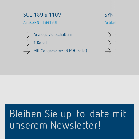
SUL 189 s 110V
SYN 169 s
Artikel-Nr.
1891801
Artikel-Nr.
169080
Analoge Zeitschaltuhr
Analoge Zeits
1 Kanal
1 Kanal
Mit Gangreserve (NiMH-Zelle)
Ohne Gangre
Bleiben Sie up-to-date mit
unserem Newsletter!