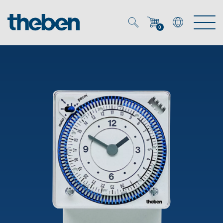
0
Mein Account
Merkzettel (
0
)
Produkte
OEM
Energy Manager
Lösungen
KNX
OEM-Lösungen
Smart Home
Service
Ansprechpartner OEM
Zeit- und Lichtsteuerung
DALI
OEM-Referenzen
Unternehmen
DALI-2 Lichtsteuerung
Downloads
Präsenzmelder & Bewegungsmelder