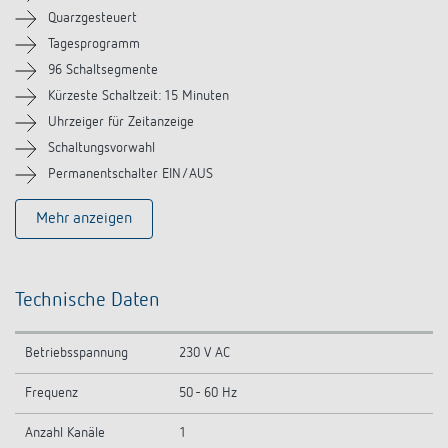
Zubehör
Quarzgesteuert
Tagesprogramm
Ähnliche Produkte
96 Schaltsegmente
Kürzeste Schaltzeit: 15 Minuten
Uhrzeiger für Zeitanzeige
Schaltungsvorwahl
Permanentschalter EIN/AUS
Mehr anzeigen
Technische Daten
Betriebsspannung
230 V AC
Frequenz
50 - 60 Hz
Anzahl Kanäle
1