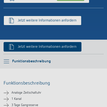
Anfahrt
Jetzt weitere Informationen anfordern
Jetzt weitere Informationen anfordern
Bitte auswählen
Funktionsbeschreibung
Funktionsbeschreibung
Funktionsbeschreibung
Technische Informationen
Analoge Zeitschaltuhr
Downloads
1 Kanal
3 Tage Gangreserve