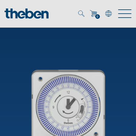
0
Mein Account
Merkzettel (
0
)
Produkte
OEM
Energy Manager
Lösungen
KNX
OEM-Lösungen
Smart Home
Service
Ansprechpartner OEM
Zeit- und Lichtsteuerung
DALI
OEM-Referenzen
Unternehmen
DALI-2 Lichtsteuerung
Downloads
Präsenzmelder & Bewegungsmelder