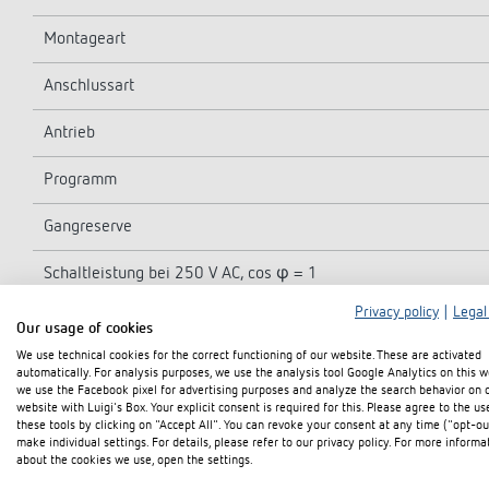
Montageart
Anschlussart
Antrieb
Programm
Gangreserve
Schaltleistung bei 250 V AC, cos φ = 1
Privacy policy
|
Legal
Schaltleistung bei 250 V AC, cos φ = 0,6
Our usage of cookies
We use technical cookies for the correct functioning of our website. These are activated
Kürzeste Schaltzeit
automatically. For analysis purposes, we use the analysis tool Google Analytics on this w
we use the Facebook pixel for advertising purposes and analyze the search behavior on 
website with Luigi's Box. Your explicit consent is required for this. Please agree to the us
Programmierbar alle
these tools by clicking on "Accept All". You can revoke your consent at any time ("opt-ou
make individual settings. For details, please refer to our privacy policy. For more informa
Ganggenauigkeit bei 25 °C
about the cookies we use, open the settings.