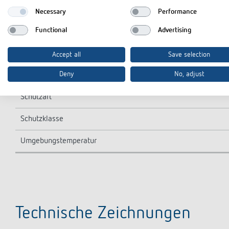
Kontaktart
Necessary
Performance
Functional
Advertising
Schaltausgang
Stand-by Leistung
Accept all
Save selection
Deny
No, adjust
Gehäuse- und Isolationsmaterial
Schutzart
Schutzklasse
Umgebungstemperatur
Technische Zeichnungen