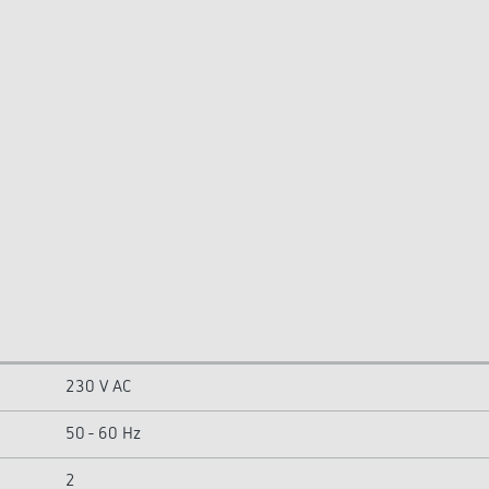
230 V AC
50 - 60 Hz
2