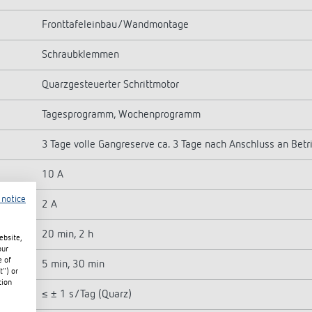
Fronttafeleinbau/Wandmontage
Schraubklemmen
Quarzgesteuerter Schrittmotor
Tagesprogramm, Wochenprogramm
3 Tage volle Gangreserve ca. 3 Tage nach Anschluss an Bet
10 A
 notice
2 A
20 min, 2 h
ebsite,
our
e of
5 min, 30 min
t") or
tion
≤ ± 1 s/Tag (Quarz)