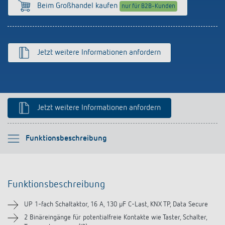
Anfahrt
Beim Großhandel kaufen
nur für B2B-Kunden
Jetzt weitere Informationen anfordern
Jetzt weitere Informationen anfordern
Bitte auswählen
Funktionsbeschreibung
Funktionsbeschreibung
Funktionsbeschreibung
Technische Informationen
UP 1-fach Schaltaktor, 16 A, 130 µF C-Last, KNX TP, Data Secure
Downloads
2 Binäreingänge für potentialfreie Kontakte wie Taster, Schalter,