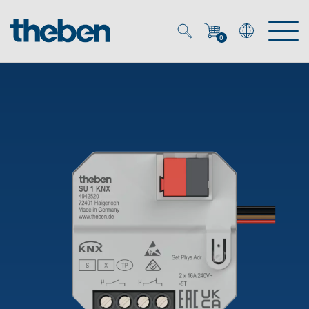
0
Mein Account
Merkzettel (
0
)
Produkte
OEM
Energy Manager
Lösungen
KNX
OEM-Lösungen
Smart Home
Service
Ansprechpartner OEM
Zeit- und Lichtsteuerung
DALI
OEM-Referenzen
Unternehmen
DALI-2 Lichtsteuerung
Downloads
Präsenzmelder & Bewegungsmelder