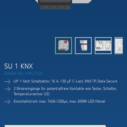
KNX-Systeme
Karriere
Kataloge und Prospekte
Theben AG
LED-Leuchten
KNX Smart Home System LUXORliving
Katalogbestellung
Kontakt
News
Zeit- und Lichtsteuerung
Karriere bei Theben
Präsenzmelder und Bewegungsmelder
Seminare und Online-Trainings
Messe
Klimaregelung
Produktfinder
Technischer Support
LED Beleuchtung
Fachpresse
Kooperationen
Zubehör
Downloads
Ansprechpartner
Klimaregelung
Konformitätserklärungen
SU 1 KNX
Nachhaltigkeit
Smart Energy
Vertrieb Deutschland
Artikel-Nr.: 4942520
Apps
BIM-Portal
Engagement
UP 1-fach Schaltaktor, 16 A, 130 µF C-Last, KNX TP, Data Secure
LUXORliving
Vertrieb Weltweit
Referenzen
2 Binäreingänge für potentialfreie Kontakte wie Taster, Schalter,
Temperatursensor (I2)
Design
Ansprechpartner OEM
Einschaltstrom max. 740A/200µs, max. 600W LED/Kanal
HEMS
Historie
Anfrageformular