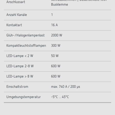
Anschlussart
Busklemme
Anzahl Kanäle
1
Kontaktart
16 A
Glüh-/Halogenlampenlast
2000 W
Kompaktleuchtstofflampen
300 W
LED-Lampe < 2 W
50 W
LED-Lampe 2-8 W
600 W
LED-Lampe > 8 W
600 W
Einschaltstrom
max. 740 A / 200 µs
Umgebungstemperatur
-5°C ... 45°C