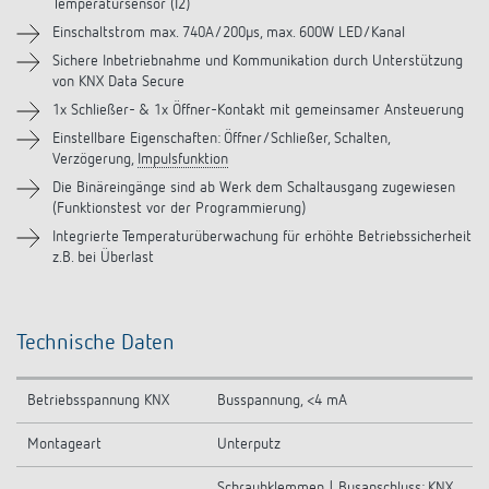
Temperatursensor (I2)
Einschaltstrom max. 740A/200µs, max. 600W LED/Kanal
Zubehör
Sichere Inbetriebnahme und Kommunikation durch Unterstützung
von KNX Data Secure
1x Schließer- & 1x Öffner-Kontakt mit gemeinsamer Ansteuerung
Einstellbare Eigenschaften: Öffner/Schließer, Schalten,
Verzögerung,
Impulsfunktion
Die Binäreingänge sind ab Werk dem Schaltausgang zugewiesen
(Funktionstest vor der Programmierung)
Integrierte Temperaturüberwachung für erhöhte Betriebssicherheit
z.B. bei Überlast
Technische Daten
Betriebsspannung KNX
Busspannung, <4 mA
Montageart
Unterputz
Schraubklemmen | Busanschluss: KNX