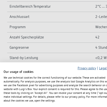
Einstellbereich Temperatur
2°C ...
Anschlussart
2-Leite
Programm
Wochen
Anzahl Speicherplätze
42
Gangreserve
4 Stun
Stand-by Leistung
<0,2 W
Schutzart
IP 40
Privacy policy
|
Legal
Our usage of cookies
We use technical cookies for the correct functioning of our website. These are activated
Schutzklasse
III nac
automatically. For analysis purposes, we use the analysis tool Google Analytics on this w
we use the Facebook pixel for advertising purposes and analyze the search behavior on 
website with Luigi's Box. Your explicit consent is required for this. Please agree to the us
these tools by clicking on "Accept All". You can revoke your consent at any time ("opt-ou
make individual settings. For details, please refer to our privacy policy. For more informa
about the cookies we use, open the settings.