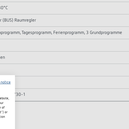
 30°C
r (BUS) Raumregler
programm, Tagesprogramm, Ferienprogramm, 3 Grundprogramme
den
 notice
h EN 60 730-1
ebsite,
our
e of
t") or
tion