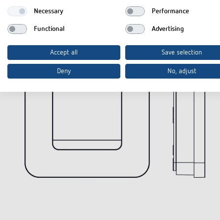
Technische Zeichnungen
Necessary
Performance
Functional
Advertising
Accept all
Save selection
Deny
No, adjust