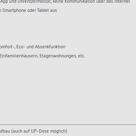
App und Uhrentzermostat, keine Kommunikation über das Internet
m Smartphone oder Tablet aus
mfort-, Eco- und Absenkfunktion
Einfamilienhäusern, Etagenwohnungen, etc.
fbau (auch auf UP-Dose möglich)