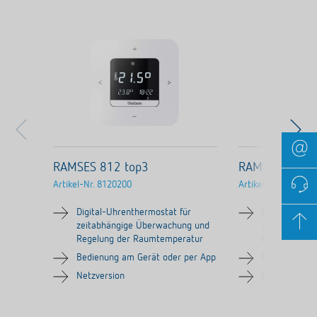
RAMSES 812 top3
RAMSES 812 t
Artikel-Nr.
8120200
Artikel-Nr.
812021
Digital-Uhrenthermostat für
Digital-Uhre
zeitabhängige Überwachung und
zeitabhängi
Regelung der Raumtemperatur
Regelung de
Bedienung am Gerät oder per App
Bedienung am
Netzversion
Netzversion