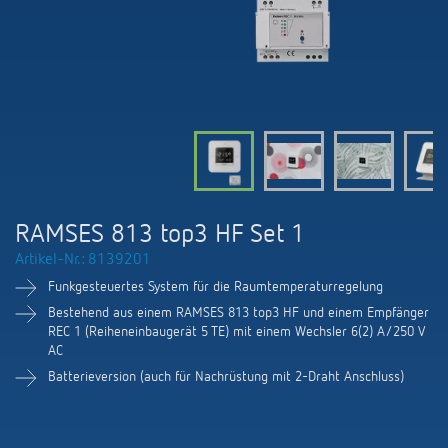
KNX-Systeme
Karriere
Kataloge und Prospekte
Theben AG
LED-Leuchten
KNX Smart Home System LUXORliving
Katalogbestellung
Kontakt
News
Zeit- und Lichtsteuerung
Karriere bei Theben
Präsenzmelder und Bewegungsmelder
Seminare und Online-Trainings
Messe
Klimaregelung
Produktfinder
Technischer Support
LED Beleuchtung
Fachpresse
Kooperationen
Zubehör
Downloads
Ansprechpartner
Klimaregelung
Konformitätserklärungen
RAMSES 813 top3 HF Set 1
Nachhaltigkeit
Smart Energy
Vertrieb Deutschland
Artikel-Nr.: 8139201
Apps
BIM-Portal
Engagement
Funkgesteuertes System für die Raumtemperaturregelung
LUXORliving
Vertrieb Weltweit
Referenzen
Bestehend aus einem RAMSES 813 top3 HF und einem Empfänger
REC 1 (Reiheneinbaugerät 5 TE) mit einem Wechsler 6(2) A/250 V
Design
AC
Ansprechpartner OEM
HEMS
Batterieversion (auch für Nachrüstung mit 2-Draht Anschluss)
Historie
Anfrageformular