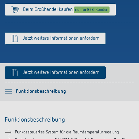
Anfahrt
Beim Großhandel kaufen
nur für B2B-Kunden
Jetzt weitere Informationen anfordern
Jetzt weitere Informationen anfordern
Bitte auswählen
Funktionsbeschreibung
Funktionsbeschreibung
Funktionsbeschreibung
Technische Informationen
Funkgesteuertes System für die Raumtemperaturregelung