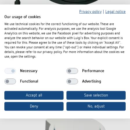
Privacy policy
|
Legal notice
Our usage of cookies
We use technical cookies for the correct functioning of our website. These are
activated automatically. For analysis purposes, we use the analysis tool Google
Analytics on this website, we use the Facebook pixel for advertising purposes and
analyze the search behavior on our website with Luigi's Box. Your explicit consent is
Fußbodensensor
required for this. Please agree to the use of these tools by clicking on "Accept All".
You can revoke your consent at any time ("opt-out") or make individual settings. For
Artikel-Nr. 9070321
details, please refer to our privacy policy. For more information about the cookies we
use, open the settings.
Zum Produkt
In den Dokumentenkorb
Necessary
Performance
Functional
Advertising
Datenblatt
Accept all
Save selection
Deny
No, adjust