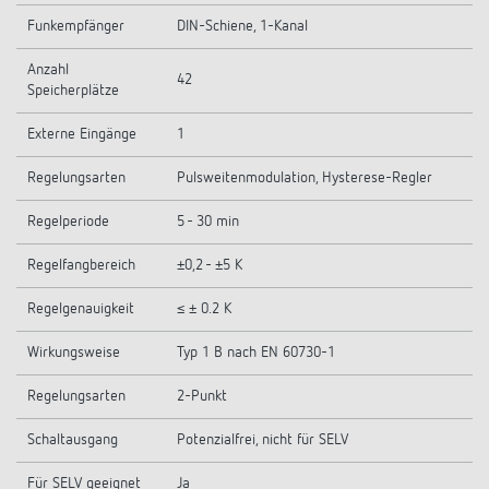
Funkempfänger
DIN-Schiene, 1-Kanal
Anzahl
42
Speicherplätze
Externe Eingänge
1
Regelungsarten
Pulsweitenmodulation, Hysterese-Regler
Regelperiode
5 - 30 min
Regelfangbereich
±0,2 - ±5 K
Regelgenauigkeit
≤ ± 0.2 K
Wirkungsweise
Typ 1 B nach EN 60730-1
Regelungsarten
2-Punkt
Schaltausgang
Potenzialfrei, nicht für SELV
Für SELV geeignet
Ja