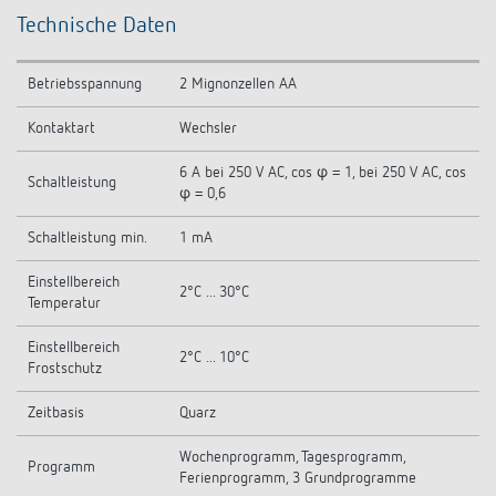
Technische Daten
Betriebsspannung
2 Mignonzellen AA
Kontaktart
Wechsler
6 A bei 250 V AC, cos φ = 1, bei 250 V AC, cos
Schaltleistung
φ = 0,6
Schaltleistung min.
1 mA
Einstellbereich
2°C ... 30°C
Temperatur
Einstellbereich
2°C ... 10°C
Frostschutz
Zeitbasis
Quarz
Wochenprogramm, Tagesprogramm,
Programm
Ferienprogramm, 3 Grundprogramme