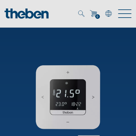
0
Mein Account
Merkzettel (
0
)
Produkte
OEM
Energy Manager
Lösungen
KNX
OEM-Lösungen
Smart Home
Service
Ansprechpartner OEM
Zeit- und Lichtsteuerung
DALI
OEM-Referenzen
Unternehmen
DALI-2 Lichtsteuerung
Downloads
Präsenzmelder & Bewegungsmelder