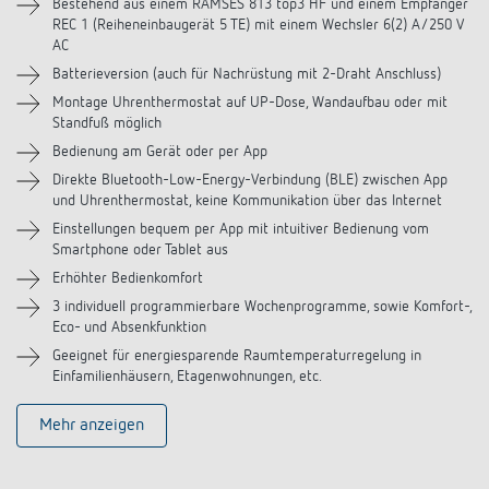
Downloads
Bestehend aus einem RAMSES 813 top3 HF und einem Empfänger
REC 1 (Reiheneinbaugerät 5 TE) mit einem Wechsler 6(2) A/250 V
AC
Zubehör
Batterieversion (auch für Nachrüstung mit 2-Draht Anschluss)
Montage Uhrenthermostat auf UP-Dose, Wandaufbau oder mit
Ähnliche Produkte
Standfuß möglich
Bedienung am Gerät oder per App
Direkte Bluetooth-Low-Energy-Verbindung (BLE) zwischen App
und Uhrenthermostat, keine Kommunikation über das Internet
Einstellungen bequem per App mit intuitiver Bedienung vom
Smartphone oder Tablet aus
Erhöhter Bedienkomfort
3 individuell programmierbare Wochenprogramme, sowie Komfort-,
Eco- und Absenkfunktion
Geeignet für energiesparende Raumtemperaturregelung in
Einfamilienhäusern, Etagenwohnungen, etc.
Mehr anzeigen