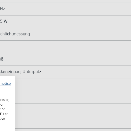
 Hz
,5 W
chlichtmessung
iß
keneinbau, Unterputz
 notice
0°
 5 m
ebsite,
our
 Licht
e of
t") or
tion
00 W