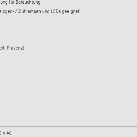
ung für Beleuchtung
Halogen-/Glühlampen und LEDs geeignet
eit-Präsenz)
0 V AC