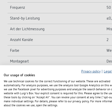
Frequenz
50
Stand-by Leistung
≤0
Art der Lichtmessung
Mis
Anzahl Kanäle
2
Farbe
We
Montageart
Dec
Privacy policy
|
Legal
Erfassungswinkel
36
Our usage of cookies
We use technical cookies for the correct functioning of our website. These are activated
Montagehöhe
2 -
automatically. For analysis purposes, we use the analysis tool Google Analytics on this w
we use the Facebook pixel for advertising purposes and analyze the search behavior on 
Schaltausgang
2 x
website with Luigi's Box. Your explicit consent is required for this. Please agree to the us
these tools by clicking on "Accept All". You can revoke your consent at any time ("opt-ou
make individual settings. For details, please refer to our privacy policy. For more informa
Glüh-/Halogenlampenlast
23
about the cookies we use, open the settings.