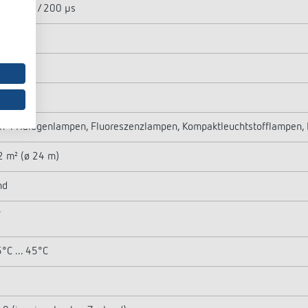
. 800 A / 200 µs
 W
0 W
0 W
h-/Halogenlampen, Fluoreszenzlampen, Kompaktleuchtstofflampen,
 m² (ø 24 m)
nd
°C ... 45°C