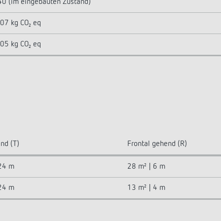
40 (im eingebauten Zustand)
07 kg CO₂ eq
05 kg CO₂ eq
nd (T)
Frontal gehend (R)
24 m
28 m² | 6 m
24 m
13 m² | 4 m