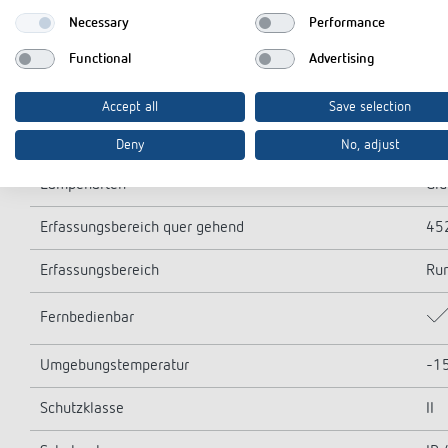
Einschaltstrom
max
Necessary
Performance
LED-Lampe < 2 W
60
Functional
Advertising
LED-Lampe 2-8 W
60
Accept all
Save selection
LED-Lampe > 8 W
60
Deny
No, adjust
Lampenarten
Glü
Erfassungsbereich quer gehend
452
Erfassungsbereich
Ru
Fernbedienbar
Umgebungstemperatur
-15
Schutzklasse
II