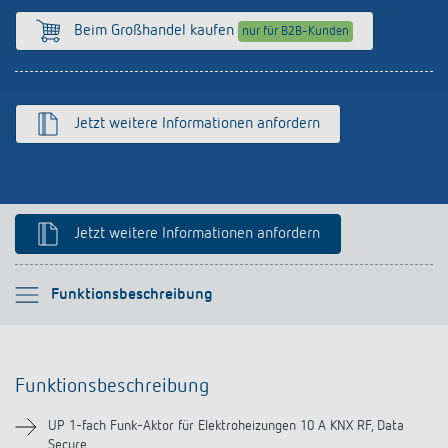
Anfahrt
Beim Großhandel kaufen
nur für B2B-Kunden
Jetzt weitere Informationen anfordern
Jetzt weitere Informationen anfordern
Bitte auswählen
Funktionsbeschreibung
Funktionsbeschreibung
Funktionsbeschreibung
Technische Informationen
UP 1-fach Funk-Aktor für Elektroheizungen 10 A KNX RF, Data
Secure