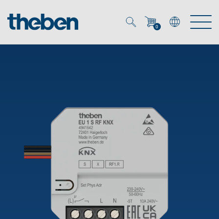
0
Mein Account
Merkzettel (
0
)
Produkte
OEM
Energy Manager
Lösungen
KNX
OEM-Lösungen
Smart Home
Service
Ansprechpartner OEM
Zeit- und Lichtsteuerung
DALI
OEM-Referenzen
Unternehmen
DALI-2 Lichtsteuerung
Downloads
Präsenzmelder & Bewegungsmelder