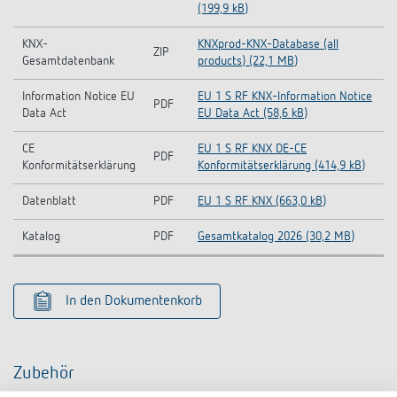
(199,9 kB)
KNX-
KNXprod-KNX-Database (all
ZIP
Gesamtdatenbank
products) (22,1 MB)
Information Notice EU
EU 1 S RF KNX-Information Notice
PDF
Data Act
EU Data Act (58,6 kB)
CE
EU 1 S RF KNX DE-CE
PDF
Konformitätserklärung
Konformitätserklärung (414,9 kB)
Datenblatt
PDF
EU 1 S RF KNX (663,0 kB)
Katalog
PDF
Gesamtkatalog 2026 (30,2 MB)
In den Dokumentenkorb
Zubehör