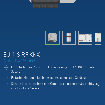
KNX-Systeme
Karriere
Kataloge und Prospekte
Theben AG
LED-Leuchten
KNX Smart Home System LUXORliving
Katalogbestellung
Kontakt
News
Zeit- und Lichtsteuerung
Karriere bei Theben
Präsenzmelder und Bewegungsmelder
Seminare und Online-Trainings
Messe
Klimaregelung
Produktfinder
Technischer Support
LED Beleuchtung
Fachpresse
Kooperationen
Zubehör
Downloads
Ansprechpartner
Klimaregelung
Konformitätserklärungen
EU 1 S RF KNX
Nachhaltigkeit
Smart Energy
Vertrieb Deutschland
Artikel-Nr.: 4941642
Apps
BIM-Portal
Engagement
UP 1-fach Funk-Aktor für Elektroheizungen 10 A KNX RF, Data
LUXORliving
Vertrieb Weltweit
Secure
Referenzen
Einfache Montage durch besonders kompaktes Gehäuse
Design
Ansprechpartner OEM
Sichere Inbetriebnahme und Kommunikation durch Unterstützung
HEMS
von KNX Data Secure
Historie
Anfrageformular