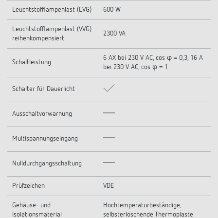
Leuchtstofflampenlast (EVG)
600 W
Leuchtstofflampenlast (VVG)
2300 VA
reihenkompensiert
6 AX bei 230 V AC, cos φ = 0,3, 16 A
Schaltleistung
bei 230 V AC, cos φ = 1
Schalter für Dauerlicht
Ausschaltvorwarnung
Multispannungseingang
Nulldurchgangsschaltung
Prüfzeichen
VDE
Gehäuse- und
Hochtemperaturbeständige,
Isolationsmaterial
selbsterlöschende Thermoplaste