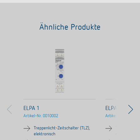
Ähnliche Produkte
ELPA 1
ELPA 3
Artikel-Nr.
0010002
Artikel-Nr.
003000
Treppenlicht-Zeitschalter (TLZ),
Treppenlicht-
elektronisch
elektronisch