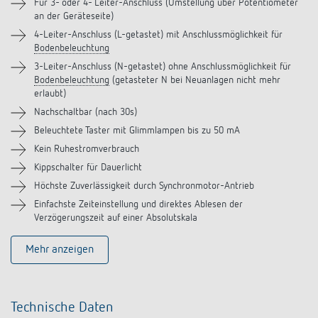
Downloads
Für 3- oder 4- Leiter-Anschluss (Umstellung über Potentiometer
an der Geräteseite)
4-Leiter-Anschluss (L-getastet) mit Anschlussmöglichkeit für
Videos
Bodenbeleuchtung
3-Leiter-Anschluss (N-getastet) ohne Anschlussmöglichkeit für
Zubehör
Bodenbeleuchtung
(getasteter N bei Neuanlagen nicht mehr
erlaubt)
Ähnliche Produkte
Nachschaltbar (nach 30s)
Beleuchtete Taster mit Glimmlampen bis zu 50 mA
Kein Ruhestromverbrauch
Kippschalter für Dauerlicht
Höchste Zuverlässigkeit durch Synchronmotor-Antrieb
Einfachste Zeiteinstellung und direktes Ablesen der
Verzögerungszeit auf einer Absolutskala
Mehr anzeigen
Technische Daten