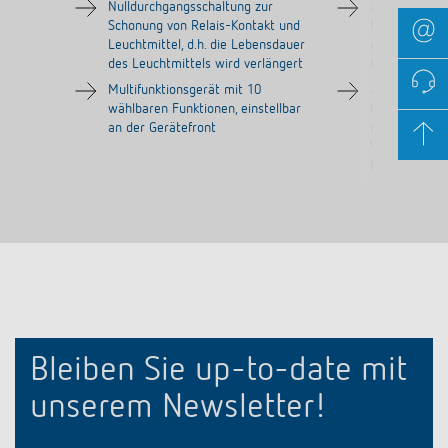
Nulldurchgangsschaltung zur
Zusätzlicher
Schonung von Relais-Kontakt und
Multispannun
Leuchtmittel, d.h. die Lebensdauer
getrennt für A
des Leuchtmittels wird verlängert
für Sprechan
Multifunktionsgerät mit 10
Ausschaltvo
wählbaren Funktionen, einstellbar
(zweimaliges 
an der Gerätefront
gemäß DIN 1
Vermeidung vo
Dunkelheit
Bleiben Sie up-to-date mit
unserem Newsletter!