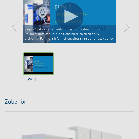
I agree that external content may be displayed to me.
Personal data can thus be transferred to third party
platforms. For more information, please see our privacy policy.
ELPA 8
Zubehör