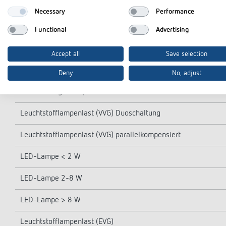
Einschaltdauer in Prozent
Necessary
Performance
Kontaktart
Functional
Advertising
Öffnungsweite
Accept all
Save selection
Schaltausgang
Deny
No, adjust
Glüh-/Halogenlampenlast
Leuchtstofflampenlast (VVG) Duoschaltung
Leuchtstofflampenlast (VVG) parallelkompensiert
LED-Lampe < 2 W
LED-Lampe 2-8 W
LED-Lampe > 8 W
Leuchtstofflampenlast (EVG)