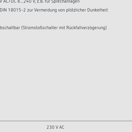
r AC/DC 8...240 V, z.B. für Sprechanlagen
DIN 18015-2 zur Vermeidung von plötzlicher Dunkelheit
 abschaltbar (Stromstoßschalter mit Rückfallverzögerung)
230 V AC