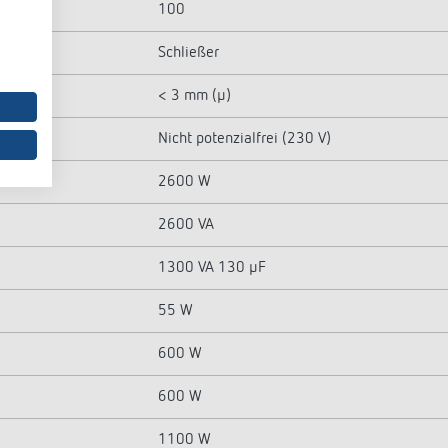
100
Schließer
< 3 mm (µ)
Nicht potenzialfrei (230 V)
2600 W
2600 VA
1300 VA 130 µF
55 W
600 W
600 W
1100 W