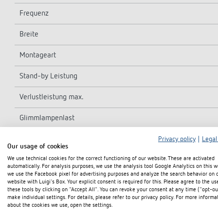
Frequenz
Breite
Montageart
Stand-by Leistung
Verlustleistung max.
Glimmlampenlast
Einstellbereich Zeit
Privacy policy
|
Legal
Our usage of cookies
We use technical cookies for the correct functioning of our website. These are activated
Anschlussart
automatically. For analysis purposes, we use the analysis tool Google Analytics on this w
we use the Facebook pixel for advertising purposes and analyze the search behavior on 
3/4 Leiter
website with Luigi's Box. Your explicit consent is required for this. Please agree to the us
these tools by clicking on "Accept All". You can revoke your consent at any time ("opt-ou
make individual settings. For details, please refer to our privacy policy. For more informa
Nachschaltbar
about the cookies we use, open the settings.