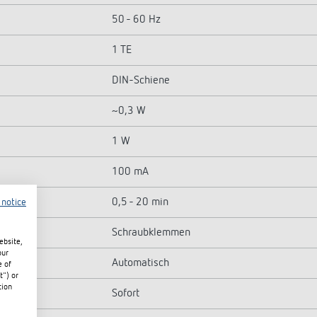
50 - 60 Hz
1 TE
DIN-Schiene
~0,3 W
1 W
100 mA
0,5 - 20 min
 notice
Schraubklemmen
ebsite,
our
Automatisch
e of
t") or
tion
Sofort