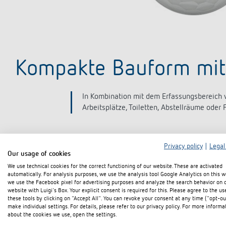
Kompakte Bauform mi
In Kombination mit dem Erfassungsbereich
Arbeitsplätze, Toiletten, Abstellräume oder 
Privacy policy
|
Legal
Our usage of cookies
We use technical cookies for the correct functioning of our website. These are activated
automatically. For analysis purposes, we use the analysis tool Google Analytics on this w
Die neue Generation der thePiccola Mini Präsenzmelder ist jetzt
we use the Facebook pixel for advertising purposes and analyze the search behavior on 
Secure für optimalen Schutz vor Datendiebstahl und Manipulatio
website with Luigi's Box. Your explicit consent is required for this. Please agree to the us
these tools by clicking on "Accept All". You can revoke your consent at any time ("opt-ou
integriert. Dies vereinfacht die Deckenmontage erheblich, insbe
make individual settings. For details, please refer to our privacy policy. For more informa
Weiß, sondern auch in Schwarz verfügbar. So fügen sich die Ger
about the cookies we use, open the settings.
benachbarten Leuchten im Raum auf einen gewünschten Wert, e