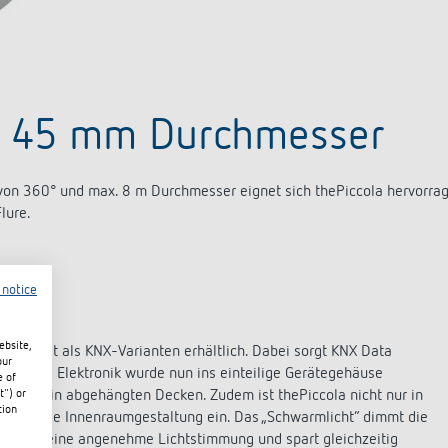
t 45 mm Durchmesser
 von 360° und max. 8 m Durchmesser eignet sich thePiccola hervorr
Flure.
 notice
ebsite,
 auch mit als KNX-Varianten erhältlich. Dabei sorgt KNX Data
our
nen. Die Elektronik wurde nun ins einteilige Gerätegehäuse
e of
t") or
sondere in abgehängten Decken. Zudem ist thePiccola nicht nur in
tion
äte in jede Innenraumgestaltung ein. Das „Schwarmlicht“ dimmt die
rzeugt eine angenehme Lichtstimmung und spart gleichzeitig