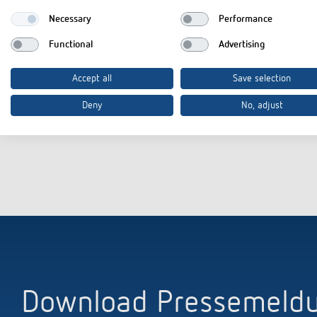
Energie. Zwei Geräte in einem: der thePiccola KNX Mini Präsenz
Necessary
Performance
dadurch die Installation eines separaten Sensors.
Functional
Advertising
Unverändert bleibt die besonders kompakte Bauform mit dem nu
Erfassungsbereich von 360° und max. 8 m Durchmesser eignet s
Accept all
Save selection
Zweckgebäuden wie etwa Arbeitsplätze, Toiletten, Abstellräume
zuverlässigen Einsatz in Feuchträumen.
Deny
No, adjust
(1.371 Zeichen ohne Überschrift)
Download Pressemeldun