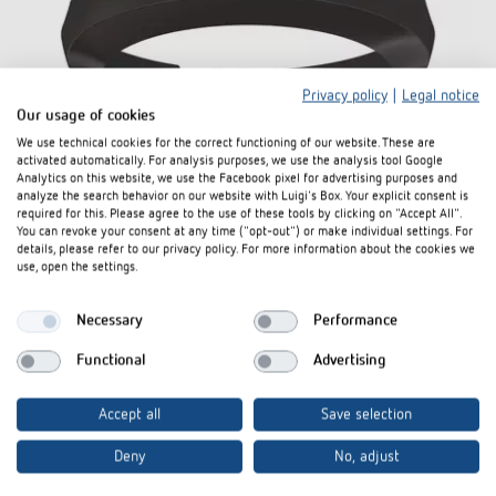
Privacy policy
|
Legal notice
Our usage of cookies
We use technical cookies for the correct functioning of our website. These are
activated automatically. For analysis purposes, we use the analysis tool Google
Analytics on this website, we use the Facebook pixel for advertising purposes and
Cover 110 BK
analyze the search behavior on our website with Luigi's Box. Your explicit consent is
required for this. Please agree to the use of these tools by clicking on "Accept All".
You can revoke your consent at any time ("opt-out") or make individual settings. For
Artikel-Nr. 9070851
details, please refer to our privacy policy. For more information about the cookies we
use, open the settings.
Zum Produkt
In den Dokumentenkorb
Necessary
Performance
Datenblatt
Functional
Advertising
Accept all
Save selection
Deny
No, adjust