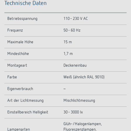
Technische Daten
Betriebsspannung
110 - 230 V AC
Frequenz
50 - 60 Hz
Maximale Höhe
15 m
Mindesthöhe
1,7 m
Montageart
Deckeneinbau
Farbe
Weiß (ähnlich RAL 9010)
Eigenverbrauch
~
Art der Lichtmessung
Mischlichtmessung
Einstellbereich Helligkeit
30 - 3000 lx
Glüh-/Halogenlampen,
Lampenarten
Fluoreszenzlampen,