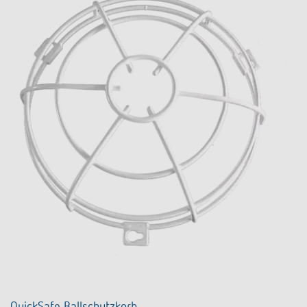
QuickSafe Ballschutzkorb