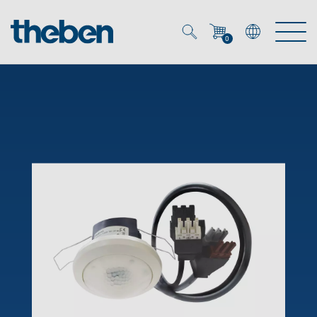
0
Mein Account
Merkzettel (
0
)
Produkte
OEM
Energy Manager
Lösungen
KNX
OEM-Lösungen
Smart Home
Service
Ansprechpartner OEM
Zeit- und Lichtsteuerung
DALI
OEM-Referenzen
Unternehmen
DALI-2 Lichtsteuerung
Downloads
Präsenzmelder & Bewegungsmelder