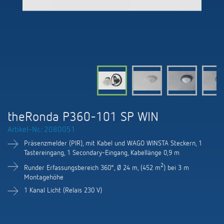
KNX-Systeme
Karriere
Kataloge und Prospekte
Theben AG
LED-Leuchten
KNX Smart Home System LUXORliving
Katalogbestellung
Kontakt
News
Zeit- und Lichtsteuerung
Karriere bei Theben
Präsenzmelder und Bewegungsmelder
Seminare und Online-Trainings
Messe
Klimaregelung
Produktfinder
Technischer Support
LED Beleuchtung
Fachpresse
Kooperationen
Zubehör
Downloads
Ansprechpartner
Klimaregelung
Konformitätserklärungen
theRonda P360-101 SP WIN
Nachhaltigkeit
Smart Energy
Vertrieb Deutschland
Artikel-Nr.: 2080051
Apps
BIM-Portal
Engagement
Präsenzmelder (PIR), mit Kabel und WAGO WINSTA Steckern, 1
LUXORliving
Vertrieb Weltweit
Tastereingang, 1 Secondary-Eingang, Kabellänge 0,9 m
Referenzen
Design
2
Runder Erfassungsbereich 360°, Ø 24 m, (452 m
) bei 3 m
Ansprechpartner OEM
Montagehöhe
HEMS
1 Kanal Licht (Relais 230 V)
Historie
Anfrageformular