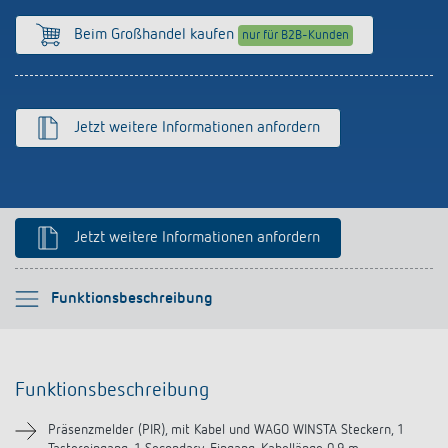
Anfahrt
Beim Großhandel kaufen
nur für B2B-Kunden
Jetzt weitere Informationen anfordern
Jetzt weitere Informationen anfordern
Bitte auswählen
Funktionsbeschreibung
Funktionsbeschreibung
Funktionsbeschreibung
Technische Informationen
Präsenzmelder (PIR), mit Kabel und WAGO WINSTA Steckern, 1