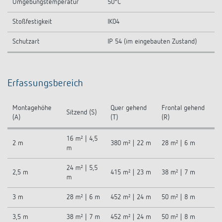
Umgebungstemperatur
50°C
Stoßfestigkeit
IK04
Schutzart
IP 54 (im eingebauten Zustand)
Erfassungsbereich
Montagehöhe
Quer gehend
Frontal gehend
Sitzend (S)
(A)
(T)
(R)
16 m² | 4,5
2 m
380 m² | 22 m
28 m² | 6 m
m
24 m² | 5,5
2,5 m
415 m² | 23 m
38 m² | 7 m
m
3 m
28 m² | 6 m
452 m² | 24 m
50 m² | 8 m
3,5 m
38 m² | 7 m
452 m² | 24 m
50 m² | 8 m