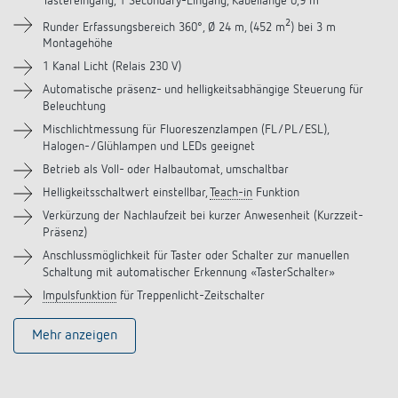
Tastereingang, 1 Secondary-Eingang, Kabellänge 0,9 m
Downloads
2
Runder Erfassungsbereich 360°, Ø 24 m, (452 m
) bei 3 m
Montagehöhe
Zubehör
1 Kanal Licht (Relais 230 V)
Automatische präsenz- und helligkeitsabhängige Steuerung für
Beleuchtung
Mischlichtmessung für Fluoreszenzlampen (FL/PL/ESL),
Halogen-/Glühlampen und LEDs geeignet
Betrieb als Voll- oder Halbautomat, umschaltbar
Helligkeitsschaltwert einstellbar,
Teach-in
Funktion
Verkürzung der Nachlaufzeit bei kurzer Anwesenheit (Kurzzeit-
Präsenz)
Anschlussmöglichkeit für Taster oder Schalter zur manuellen
Schaltung mit automatischer Erkennung «TasterSchalter»
Impulsfunktion
für Treppenlicht-Zeitschalter
Mehr anzeigen