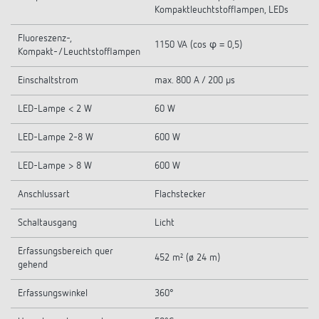
Kompaktleuchtstofflampen, LEDs
Fluoreszenz-,
1150 VA (cos φ = 0,5)
Kompakt-/Leuchtstofflampen
Einschaltstrom
max. 800 A / 200 µs
LED-Lampe < 2 W
60 W
LED-Lampe 2-8 W
600 W
LED-Lampe > 8 W
600 W
Anschlussart
Flachstecker
Schaltausgang
Licht
Erfassungsbereich quer
452 m² (ø 24 m)
gehend
Erfassungswinkel
360°