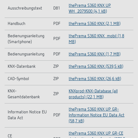
thePrema S360 KNX UP
Ausschreibungstext
D81
WH_2079500 (4,1 kB)
Handbuch
PDF
thePrema S360 KNX (2,1 MB)
Bedienungsanleitung
thePrema S360 KNX_mobil (1,8
PDF
(Smartphone)
MB)
Bedienungsanleitung
PDF
thePrema S360 KNX (1,7 MB)
KNX-Datenbank
ZIP
thePrema S360 KNX (539,5 kB)
CAD-Symbol
ZIP
thePrema S360 KNX (26,6 kB)
KNX-
KNXprod-KNX-Database (all
ZIP
Gesamtdatenbank
products) (22,1 MB)
thePrema S360 KNX UP GR-
Information Notice EU
PDF
Information Notice EU Data Act
Data Act
(58,7 kB)
thePrema S360 KNX UP GR-CE
CE