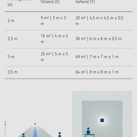
Sitzend (S)
Gehend (T)
(A)
9 m² | 3 m x 3
20 m² | 4,5 m x 4,5 m ± 0,5
2 m
m
m
16 m² | 4 m x 4
2,5 m
36 m² | 6 m x 6 m ± 0,5 m
m
25 m² | 5 m x 5
3 m
49 m² | 7 m x 7 m ± 1 m
m
3,5 m
64 m² | 8 m x 8 m ± 1 m