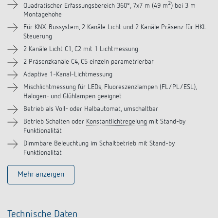
Downloads
2
Quadratischer Erfassungsbereich 360°, 7x7 m (49 m
) bei 3 m
Montagehöhe
Zubehör
Für KNX-Bussystem, 2 Kanäle Licht und 2 Kanäle Präsenz für HKL-
Steuerung
2 Kanäle Licht C1, C2 mit 1 Lichtmessung
Ähnliche Produkte
2 Präsenzkanäle C4, C5 einzeln parametrierbar
Adaptive 1-Kanal-Lichtmessung
Mischlichtmessung für LEDs, Fluoreszenzlampen (FL/PL/ESL),
Halogen- und Glühlampen geeignet
Betrieb als Voll- oder Halbautomat, umschaltbar
Betrieb Schalten oder
Konstantlichtregelung
mit Stand-by
Funktionalität
Dimmbare Beleuchtung im Schaltbetrieb mit Stand-by
Funktionalität
Mehr anzeigen
Technische Daten