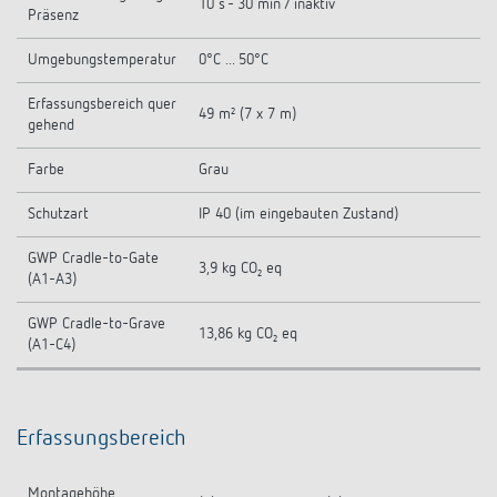
10 s - 30 min / inaktiv
Präsenz
Umgebungstemperatur
0°C ... 50°C
Erfassungsbereich quer
49 m² (7 x 7 m)
gehend
Farbe
Grau
Schutzart
IP 40 (im eingebauten Zustand)
GWP Cradle-to-Gate
3,9 kg CO₂ eq
(A1-A3)
GWP Cradle-to-Grave
13,86 kg CO₂ eq
(A1-C4)
Erfassungsbereich
Montagehöhe