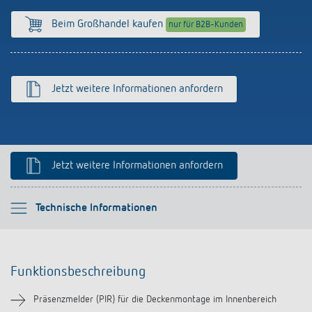
Anfahrt
Beim Großhandel kaufen
nur für B2B-Kunden
Jetzt weitere Informationen anfordern
Jetzt weitere Informationen anfordern
Bitte auswählen
Technische Informationen
Funktionsbeschreibung
Funktionsbeschreibung
Technische Informationen
Präsenzmelder (PIR) für die Deckenmontage im Innenbereich