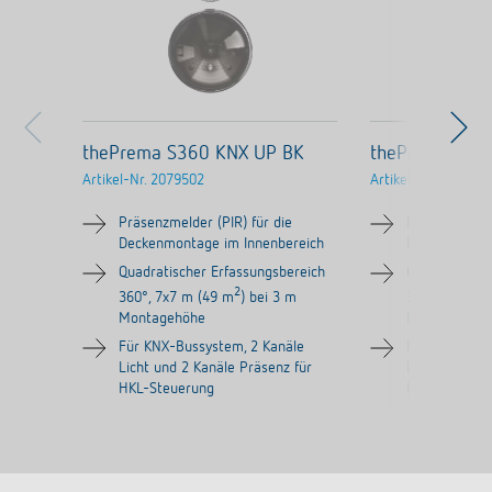
thePrema S360 KNX UP BK
thePrema S36
Artikel-Nr.
2079502
Artikel-Nr.
207950
Präsenzmelder (PIR) für die
Präsenzmelder
Deckenmontage im Innenbereich
Deckenmontag
Quadratischer Erfassungsbereich
Quadratische
2
360°, 7x7 m (49 m
) bei 3 m
360°, 7x7 m 
Montagehöhe
Montagehöh
Für KNX-Bussystem, 2 Kanäle
Für KNX-Buss
Licht und 2 Kanäle Präsenz für
Licht und 2 K
HKL-Steuerung
HKL-Steueru