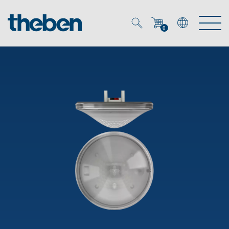
0
Mein Account
Merkzettel (
0
)
Produkte
OEM
Energy Manager
Lösungen
KNX
OEM-Lösungen
Smart Home
Service
Ansprechpartner OEM
Zeit- und Lichtsteuerung
DALI
OEM-Referenzen
Unternehmen
DALI-2 Lichtsteuerung
Downloads
Präsenzmelder & Bewegungsmelder