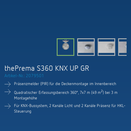
KNX-Systeme
Karriere
Kataloge und Prospekte
Theben AG
LED-Leuchten
KNX Smart Home System LUXORliving
Katalogbestellung
Kontakt
News
Zeit- und Lichtsteuerung
Karriere bei Theben
Präsenzmelder und Bewegungsmelder
Seminare und Online-Trainings
Messe
Klimaregelung
Produktfinder
Technischer Support
LED Beleuchtung
Fachpresse
Kooperationen
Zubehör
Downloads
Ansprechpartner
Klimaregelung
Konformitätserklärungen
thePrema S360 KNX UP GR
Nachhaltigkeit
Smart Energy
Vertrieb Deutschland
Artikel-Nr.: 2079501
Apps
BIM-Portal
Engagement
Präsenzmelder (PIR) für die Deckenmontage im Innenbereich
LUXORliving
Vertrieb Weltweit
Referenzen
2
Quadratischer Erfassungsbereich 360°, 7x7 m (49 m
) bei 3 m
Design
Montagehöhe
Ansprechpartner OEM
HEMS
Für KNX-Bussystem, 2 Kanäle Licht und 2 Kanäle Präsenz für HKL-
Steuerung
Historie
Anfrageformular