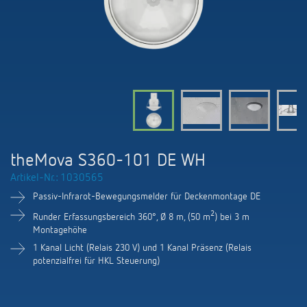
KNX-Systeme
Karriere
Kataloge und Prospekte
Theben AG
LED-Leuchten
KNX Smart Home System LUXORliving
Katalogbestellung
Kontakt
News
Zeit- und Lichtsteuerung
Karriere bei Theben
Präsenzmelder und Bewegungsmelder
Seminare und Online-Trainings
Messe
Klimaregelung
Produktfinder
Technischer Support
LED Beleuchtung
Fachpresse
Kooperationen
Zubehör
Downloads
Ansprechpartner
Klimaregelung
Konformitätserklärungen
theMova S360-101 DE WH
Nachhaltigkeit
Smart Energy
Vertrieb Deutschland
Artikel-Nr.: 1030565
Apps
BIM-Portal
Engagement
Passiv-Infrarot-Bewegungsmelder für Deckenmontage DE
LUXORliving
Vertrieb Weltweit
Referenzen
2
Runder Erfassungsbereich 360°, Ø 8 m, (50 m
) bei 3 m
Design
Montagehöhe
Ansprechpartner OEM
HEMS
1 Kanal Licht (Relais 230 V) und 1 Kanal Präsenz (Relais
potenzialfrei für HKL Steuerung)
Historie
Anfrageformular