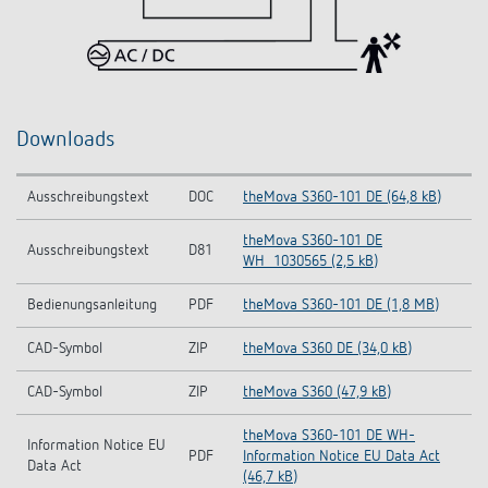
Downloads
Ausschreibungstext
DOC
theMova S360-101 DE (64,8 kB)
theMova S360-101 DE
Ausschreibungstext
D81
WH_1030565 (2,5 kB)
Bedienungsanleitung
PDF
theMova S360-101 DE (1,8 MB)
CAD-Symbol
ZIP
theMova S360 DE (34,0 kB)
CAD-Symbol
ZIP
theMova S360 (47,9 kB)
theMova S360-101 DE WH-
Information Notice EU
PDF
Information Notice EU Data Act
Data Act
(46,7 kB)