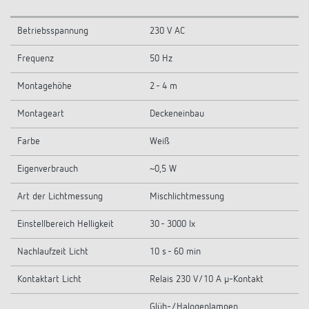
Betriebsspannung
230 V AC
Frequenz
50 Hz
Montagehöhe
2 - 4 m
Montageart
Deckeneinbau
Farbe
Weiß
Eigenverbrauch
~0,5 W
Art der Lichtmessung
Mischlichtmessung
Einstellbereich Helligkeit
30 - 3000 lx
Nachlaufzeit Licht
10 s - 60 min
Kontaktart Licht
Relais 230 V/10 A µ-Kontakt
Glüh-/Halogenlampen,