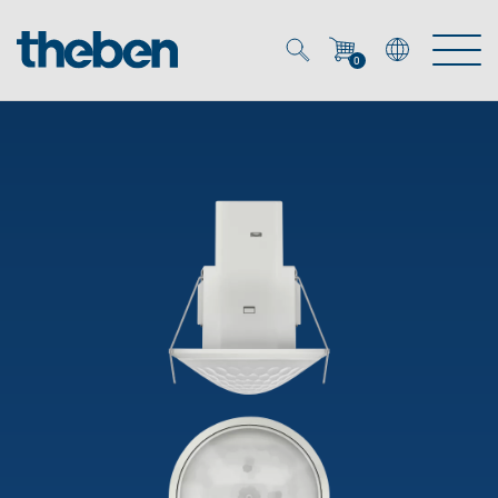
0
Mein Account
Merkzettel (
0
)
Produkte
OEM
Energy Manager
Lösungen
KNX
OEM-Lösungen
Smart Home
Service
Ansprechpartner OEM
Zeit- und Lichtsteuerung
DALI
OEM-Referenzen
Unternehmen
DALI-2 Lichtsteuerung
Downloads
Präsenzmelder & Bewegungsmelder