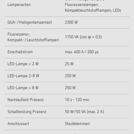
Lampenarten
Fluoreszenzlampen,
Kompaktleuchtstofflampen, LEDs
Glüh-/Halogenlampenlast
2300 W
Fluoreszenz-,
1150 VA (cos φ = 0,5)
Kompakt-/Leuchtstofflampen
Einschaltstrom
max. 400 A / 200 µs
LED-Lampe < 2 W
25 W
LED-Lampe 2-8 W
250 W
LED-Lampe > 8 W
250 W
Nachlaufzeit Präsenz
10 s - 120 min
Schaltleistung Präsenz
50 W/50 VA (max. 2 A)
Anschlussart
Steckklemmen