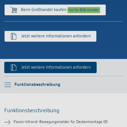
Anfahrt
Beim Großhandel kaufen
nur für B2B-Kunden
Jetzt weitere Informationen anfordern
Jetzt weitere Informationen anfordern
Bitte auswählen
Funktionsbeschreibung
Funktionsbeschreibung
Funktionsbeschreibung
Technische Informationen
Passiv-Infrarot-Bewegungsmelder für Deckenmontage DE