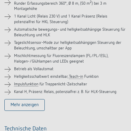
Downloads
2
Runder Erfassungsbereich 360°, Ø 8 m, (50 m
) bei 3 m
Montagehöhe
Zubehör
1 Kanal Licht (Relais 230 V) und 1 Kanal Präsenz (Relais
potenzialfrei für HKL Steuerung)
Automatische bewegungs- und helligkeitsabhängige Steuerung für
Ähnliche Produkte
Beleuchtung und HLK
Tageslichtsensor-Mode zur helligkeitsabhängigen Steuerung der
Beleuchtung, umschaltbar per App
Mischlichtmessung für Fluoreszenzlampen (FL/PL/ESL),
Halogen-/Glühlampen und LEDs geeignet
Betrieb als Vollautomat
Helligkeitsschaltwert einstellbar,
Teach-in
Funktion
Impulsfunktion
für Treppenlicht-Zeitschalter
Kanal H, Präsenz: Relais, potenzialfrei z. B. für HLK-Steuerung
Mehr anzeigen
Technische Daten