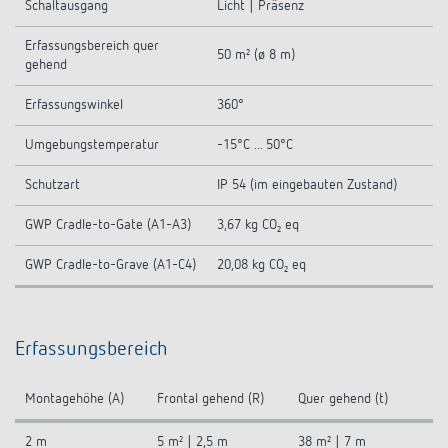
Schaltausgang
Licht | Präsenz
Erfassungsbereich quer
50 m² (ø 8 m)
gehend
Erfassungswinkel
360°
Umgebungstemperatur
-15°C ... 50°C
Schutzart
IP 54 (im eingebauten Zustand)
GWP Cradle-to-Gate (A1-A3)
3,67 kg CO₂ eq
GWP Cradle-to-Grave (A1-C4)
20,08 kg CO₂ eq
Erfassungsbereich
Montagehöhe (A)
Frontal gehend (R)
Quer gehend (t)
2 m
5 m² | 2,5 m
38 m² | 7 m