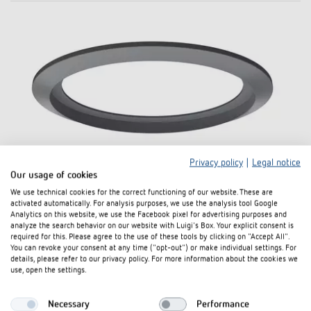
Privacy policy
|
Legal notice
Cover 85 GR
Our usage of cookies
We use technical cookies for the correct functioning of our website. These are
Artikel-Nr. 9070594
activated automatically. For analysis purposes, we use the analysis tool Google
Analytics on this website, we use the Facebook pixel for advertising purposes and
analyze the search behavior on our website with Luigi's Box. Your explicit consent is
Zum Produkt
In den Dokumentenkorb
required for this. Please agree to the use of these tools by clicking on "Accept All".
You can revoke your consent at any time ("opt-out") or make individual settings. For
details, please refer to our privacy policy. For more information about the cookies we
use, open the settings.
Datenblatt
Necessary
Performance