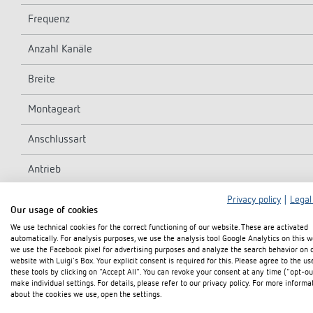
Frequenz
Anzahl Kanäle
Breite
Montageart
Anschlussart
Antrieb
Programm
Privacy policy
|
Legal
Our usage of cookies
We use technical cookies for the correct functioning of our website. These are activated
Gangreserve
automatically. For analysis purposes, we use the analysis tool Google Analytics on this w
we use the Facebook pixel for advertising purposes and analyze the search behavior on 
Schaltleistung bei 250 V AC, cos φ = 1
website with Luigi's Box. Your explicit consent is required for this. Please agree to the us
these tools by clicking on "Accept All". You can revoke your consent at any time ("opt-ou
make individual settings. For details, please refer to our privacy policy. For more informa
Schaltleistung bei 250 V AC, cos φ = 0,6
about the cookies we use, open the settings.