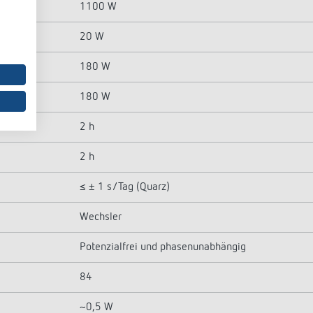
1100 W
20 W
180 W
180 W
2 h
2 h
≤ ± 1 s/Tag (Quarz)
Wechsler
Potenzialfrei und phasenunabhängig
84
~0,5 W