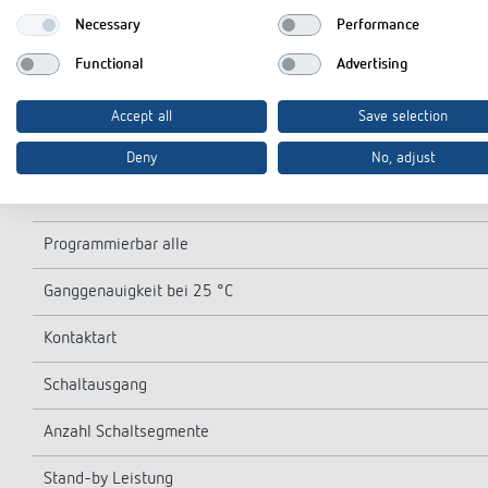
Glüh-/Halogenlampenlast
Necessary
Performance
LED-Lampe < 2 W
Functional
Advertising
LED-Lampe 2-8 W
Accept all
Save selection
LED-Lampe > 8 W
Deny
No, adjust
Kürzeste Schaltzeit
Programmierbar alle
Ganggenauigkeit bei 25 °C
Kontaktart
Schaltausgang
Anzahl Schaltsegmente
Stand-by Leistung