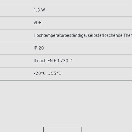
1,3 W
VDE
Hochtemperaturbeständige, selbsterlöschende The
IP 20
II nach EN 60 730-1
-20°C ... 55°C