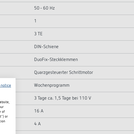
50 - 60 Hz
1
3 TE
DIN-Schiene
DuoFix-Steckklemmen
Quarzgesteuerter Schrittmotor
Wochenprogramm
 notice
3 Tage ca. 1,5 Tage bei 110 V
ebsite,
our
16 A
e of
t") or
tion
4 A