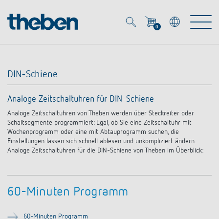
0
Mein Account
Merkzettel (
0
)
DIN-Schiene
Produkte
Analoge Zeitschaltuhren für DIN-Schiene
OEM
Analoge Zeitschaltuhren von Theben werden über Steckreiter oder
Energy Manager
Schaltsegmente programmiert: Egal, ob Sie eine Zeitschaltuhr mit
Wochenprogramm oder eine mit Abtauprogramm suchen, die
Lösungen
KNX
Einstellungen lassen sich schnell ablesen und unkompliziert ändern.
OEM-Lösungen
Analoge Zeitschaltuhren für die DIN-Schiene von Theben im Überblick:
Smart Home
Service
Ansprechpartner OEM
Zeit- und Lichtsteuerung
DALI
60-Minuten Programm
OEM-Referenzen
Unternehmen
DALI-2 Lichtsteuerung
Downloads
Präsenzmelder & Bewegungsmelder
60-Minuten Programm