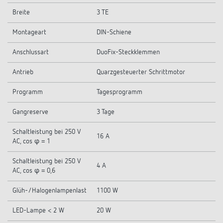
Breite
3 TE
Montageart
DIN-Schiene
Anschlussart
DuoFix-Steckklemmen
Antrieb
Quarzgesteuerter Schrittmotor
Programm
Tagesprogramm
Gangreserve
3 Tage
Schaltleistung bei 250 V
16 A
AC, cos φ = 1
Schaltleistung bei 250 V
4 A
AC, cos φ = 0,6
Glüh-/Halogenlampenlast
1100 W
LED-Lampe < 2 W
20 W