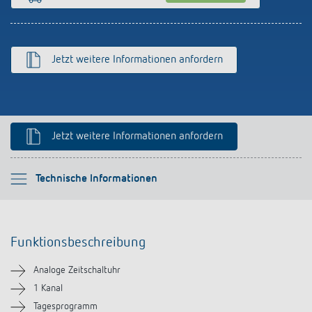
Anfahrt
Jetzt weitere Informationen anfordern
Jetzt weitere Informationen anfordern
Bitte auswählen
Technische Informationen
Funktionsbeschreibung
Funktionsbeschreibung
Technische Informationen
Analoge Zeitschaltuhr
Downloads
1 Kanal
Tagesprogramm