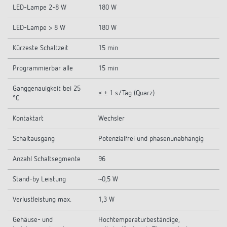
LED-Lampe 2-8 W
180 W
LED-Lampe > 8 W
180 W
Kürzeste Schaltzeit
15 min
Programmierbar alle
15 min
Ganggenauigkeit bei 25
≤ ± 1 s/Tag (Quarz)
°C
Kontaktart
Wechsler
Schaltausgang
Potenzialfrei und phasenunabhängig
Anzahl Schaltsegmente
96
Stand-by Leistung
~0,5 W
Verlustleistung max.
1,3 W
Gehäuse- und
Hochtemperaturbeständige,