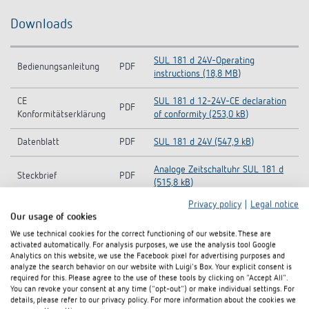
Downloads
SUL 181 d 24V-Operating
Bedienungsanleitung
PDF
instructions (18,8 MB)
CE
SUL 181 d 12-24V-CE declaration
PDF
Konformitätserklärung
of conformity (253,0 kB)
Datenblatt
PDF
SUL 181 d 24V (547,9 kB)
Analoge Zeitschaltuhr SUL 181 d
Steckbrief
PDF
(515,8 kB)
Privacy policy
|
Legal notice
Our usage of cookies
In den Dokumentenkorb
We use technical cookies for the correct functioning of our website. These are
activated automatically. For analysis purposes, we use the analysis tool Google
Analytics on this website, we use the Facebook pixel for advertising purposes and
analyze the search behavior on our website with Luigi's Box. Your explicit consent is
required for this. Please agree to the use of these tools by clicking on "Accept All".
You can revoke your consent at any time ("opt-out") or make individual settings. For
details, please refer to our privacy policy. For more information about the cookies we