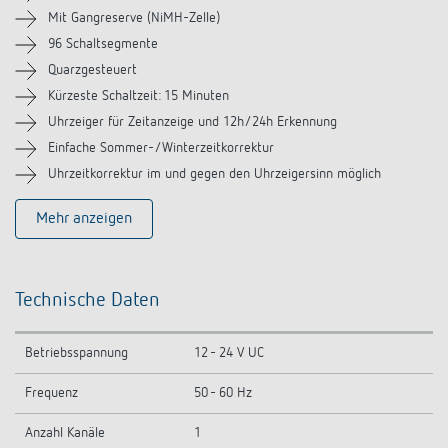
Videos
Mit Gangreserve (NiMH-Zelle)
96 Schaltsegmente
Zubehör
Quarzgesteuert
Kürzeste Schaltzeit: 15 Minuten
Ähnliche Produkte
Uhrzeiger für Zeitanzeige und 12h/24h Erkennung
Einfache Sommer-/Winterzeitkorrektur
Uhrzeitkorrektur im und gegen den Uhrzeigersinn möglich
Mehr anzeigen
Technische Daten
Betriebsspannung
12 - 24 V UC
Frequenz
50 - 60 Hz
Anzahl Kanäle
1