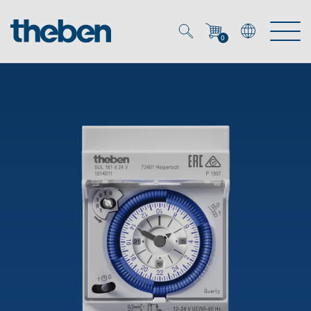
0
Mein Account
Merkzettel (
0
)
Produkte
OEM
Energy Manager
Lösungen
KNX
OEM-Lösungen
Smart Home
Service
Ansprechpartner OEM
Zeit- und Lichtsteuerung
DALI
OEM-Referenzen
Unternehmen
DALI-2 Lichtsteuerung
Downloads
Präsenzmelder & Bewegungsmelder