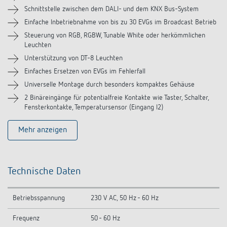
Videos
Schnittstelle zwischen dem DALI- und dem KNX Bus-System
Einfache Inbetriebnahme von bis zu 30 EVGs im Broadcast Betrieb
Zubehör
Steuerung von RGB, RGBW, Tunable White oder herkömmlichen
Leuchten
Unterstützung von DT-8 Leuchten
Einfaches Ersetzen von EVGs im Fehlerfall
Universelle Montage durch besonders kompaktes Gehäuse
2 Binäreingänge für potentialfreie Kontakte wie Taster, Schalter,
Fensterkontakte, Temperatursensor (Eingang I2)
Mehr anzeigen
Technische Daten
Betriebsspannung
230 V AC, 50 Hz - 60 Hz
Frequenz
50 - 60 Hz