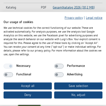
Katalog
PDF
Gesamtkatalog 2026 (30,2 MB)
Privacy policy
|
Legal notice
Our usage of cookies
In den Dokumentenkorb
We use technical cookies for the correct functioning of our website. These are
activated automatically. For analysis purposes, we use the analysis tool Google
Analytics on this website, we use the Facebook pixel for advertising purposes and
analyze the search behavior on our website with Luigi's Box. Your explicit consent is
required for this. Please agree to the use of these tools by clicking on "Accept All".
You can revoke your consent at any time ("opt-out") or make individual settings. For
details, please refer to our privacy policy. For more information about the cookies we
use, open the settings.
Necessary
Performance
I agree that external content may be displayed to me.
Functional
Advertising
Personal data can thus be transferred to third party
platforms. For more information, please see our privacy policy.
Accept all
Save selection
Deny
No, adjust