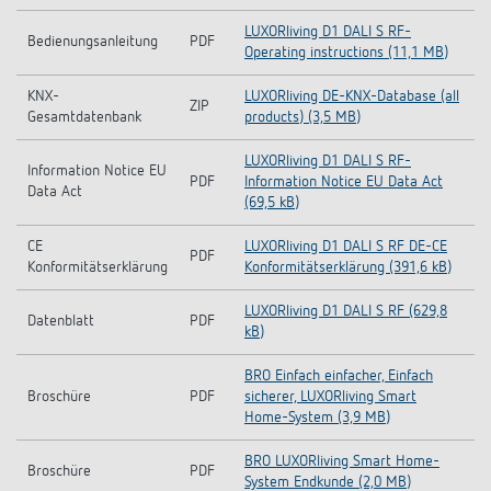
LUXORliving D1 DALI S RF-
Bedienungsanleitung
PDF
Operating instructions (11,1 MB)
KNX-
LUXORliving DE-KNX-Database (all
ZIP
Gesamtdatenbank
products) (3,5 MB)
LUXORliving D1 DALI S RF-
Information Notice EU
PDF
Information Notice EU Data Act
Data Act
(69,5 kB)
CE
LUXORliving D1 DALI S RF DE-CE
PDF
Konformitätserklärung
Konformitätserklärung (391,6 kB)
LUXORliving D1 DALI S RF (629,8
Datenblatt
PDF
kB)
BRO Einfach einfacher, Einfach
Broschüre
PDF
sicherer, LUXORliving Smart
Home-System (3,9 MB)
BRO LUXORliving Smart Home-
Broschüre
PDF
System Endkunde (2,0 MB)