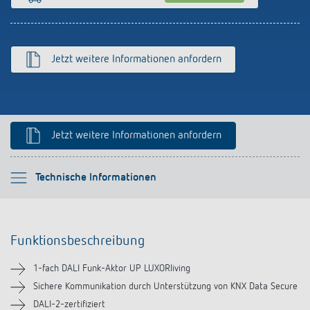
Anfahrt
Jetzt weitere Informationen anfordern
Jetzt weitere Informationen anfordern
Bitte auswählen
Technische Informationen
Funktionsbeschreibung
Funktionsbeschreibung
Technische Informationen
1-fach DALI Funk-Aktor UP LUXORliving
Downloads
Sichere Kommunikation durch Unterstützung von KNX Data Secure
DALI-2-zertifiziert