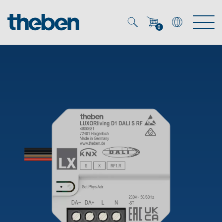
0
Mein Account
Merkzettel (
0
)
Produkte
OEM
Energy Manager
Lösungen
KNX
OEM-Lösungen
Smart Home
Service
Ansprechpartner OEM
Zeit- und Lichtsteuerung
DALI
OEM-Referenzen
Unternehmen
DALI-2 Lichtsteuerung
Downloads
Präsenzmelder & Bewegungsmelder