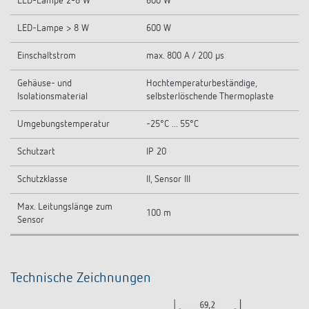
LED-Lampe 2-8 W
600 W
LED-Lampe > 8 W
600 W
Einschaltstrom
max. 800 A / 200 µs
Gehäuse- und
Hochtemperaturbeständige,
Isolationsmaterial
selbsterlöschende Thermoplaste
Umgebungstemperatur
-25°C ... 55°C
Schutzart
IP 20
Schutzklasse
II, Sensor III
Max. Leitungslänge zum
100 m
Sensor
Technische Zeichnungen