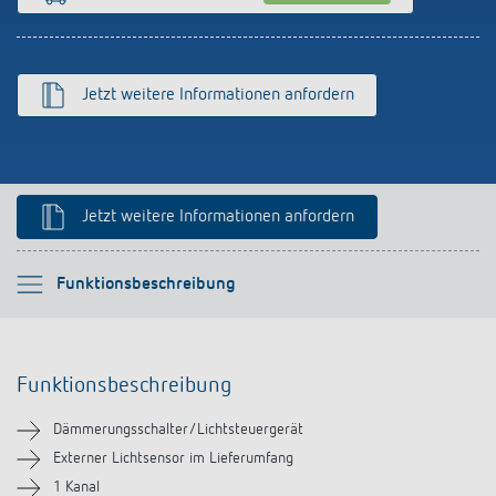
Anfahrt
Jetzt weitere Informationen anfordern
Jetzt weitere Informationen anfordern
Bitte auswählen
Funktionsbeschreibung
Funktionsbeschreibung
Funktionsbeschreibung
Technische Informationen
Dämmerungsschalter/Lichtsteuergerät
Downloads
Externer Lichtsensor im Lieferumfang
1 Kanal