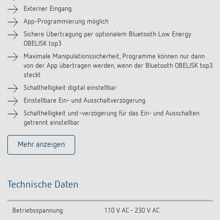
Zubehör
Externer Eingang
App-Programmierung möglich
Ähnliche Produkte
Sichere Übertragung per optionalem Bluetooth Low Energy
OBELISK top3
Maximale Manipulationssicherheit, Programme können nur dann
von der App übertragen werden, wenn der Bluetooth OBELISK top3
steckt
Schalthelligkeit digital einstellbar
Einstellbare Ein- und Ausschaltverzögerung
Schalthelligkeit und -verzögerung für das Ein- und Ausschalten
getrennt einstellbar
Mehr anzeigen
Technische Daten
Betriebsspannung
110 V AC - 230 V AC