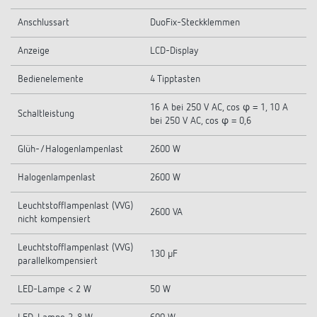
Anschlussart
DuoFix-Steckklemmen
Anzeige
LCD-Display
Bedienelemente
4 Tipptasten
16 A bei 250 V AC, cos φ = 1, 10 A
Schaltleistung
bei 250 V AC, cos φ = 0,6
Glüh-/Halogenlampenlast
2600 W
Halogenlampenlast
2600 W
Leuchtstofflampenlast (VVG)
2600 VA
nicht kompensiert
Leuchtstofflampenlast (VVG)
130 µF
parallelkompensiert
LED-Lampe < 2 W
50 W