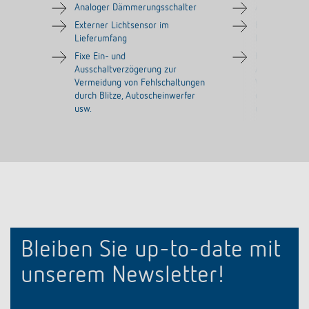
Analoger Dämmerungsschalter
Analoger Dä
Externer Lichtsensor im
Externer Lich
Lieferumfang
Lieferumfang
Fixe Ein- und
Fixe Ein- und
Ausschaltverzögerung zur
Ausschaltver
Vermeidung von Fehlschaltungen
Vermeidung v
durch Blitze, Autoscheinwerfer
durch Blitze,
usw.
usw.
Bleiben Sie up-to-date mit
unserem Newsletter!