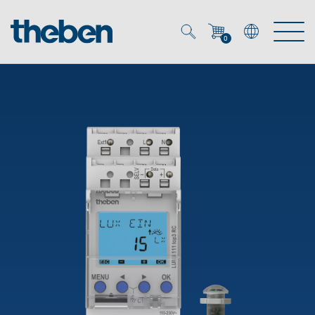
0
Mein Account
Merkzettel (
0
)
Produkte
OEM
Energy Manager
Lösungen
KNX
OEM-Lösungen
Smart Home
Service
Ansprechpartner OEM
Zeit- und Lichtsteuerung
DALI
OEM-Referenzen
Unternehmen
DALI-2 Lichtsteuerung
Downloads
Präsenzmelder & Bewegungsmelder