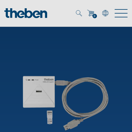
0
Mein Account
Merkzettel (
0
)
Produkte
OEM
Energy Manager
Lösungen
KNX
OEM-Lösungen
Smart Home
Service
Ansprechpartner OEM
Zeit- und Lichtsteuerung
DALI
OEM-Referenzen
Unternehmen
DALI-2 Lichtsteuerung
Downloads
Präsenzmelder & Bewegungsmelder