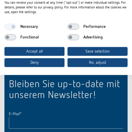
You can revoke your consent at any time ("opt-out") or make individual settings. For
Software
ZIP
OBELISK top3-Software (89,0 MB)
details, please refer to our privacy policy. For more information about the cookies we
use, open the settings.
Datenblatt
PDF
PC-Set OBELISK top2/3 (108,7 kB)
Necessary
Performance
Functional
Advertising
In den Dokumentenkorb
Accept all
Save selection
Deny
No, adjust
Bleiben Sie up-to-date mit
unserem Newsletter!
E-Mail
*