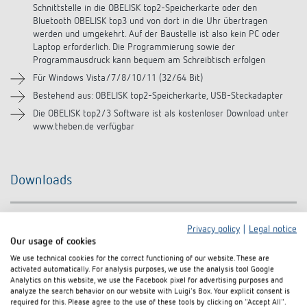
Schnittstelle in die OBELISK top2-Speicherkarte oder den
Bluetooth OBELISK top3 und von dort in die Uhr übertragen
werden und umgekehrt. Auf der Baustelle ist also kein PC oder
Laptop erforderlich. Die Programmierung sowie der
Programmausdruck kann bequem am Schreibtisch erfolgen
Für Windows Vista/7/8/10/11 (32/64 Bit)
Bestehend aus: OBELISK top2-Speicherkarte, USB-Steckadapter
Die OBELISK top2/3 Software ist als kostenloser Download unter
www.theben.de verfügbar
Downloads
Programmierset-OBELISK_9070409
Ausschreibungstext
DOCX
Privacy policy
|
Legal notice
(13,4 kB)
Our usage of cookies
Bedienungsanleitung
PDF
OBELISK-top2_ (1,5 MB)
We use technical cookies for the correct functioning of our website. These are
activated automatically. For analysis purposes, we use the analysis tool Google
Analytics on this website, we use the Facebook pixel for advertising purposes and
OBELISK_top2_3-Software (92,0
Software
ZIP
analyze the search behavior on our website with Luigi's Box. Your explicit consent is
MB)
required for this. Please agree to the use of these tools by clicking on "Accept All".