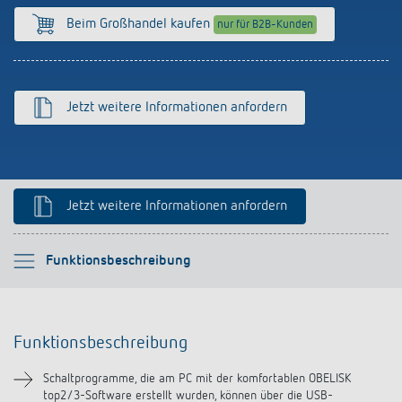
Anfahrt
Beim Großhandel kaufen
nur für B2B-Kunden
Jetzt weitere Informationen anfordern
Jetzt weitere Informationen anfordern
Bitte auswählen
Funktionsbeschreibung
Funktionsbeschreibung
Funktionsbeschreibung
Downloads
Schaltprogramme, die am PC mit der komfortablen OBELISK
top2/3-Software erstellt wurden, können über die USB-