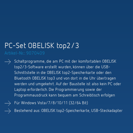
KNX-Systeme
Karriere
Kataloge und Prospekte
Theben AG
LED-Leuchten
KNX Smart Home System LUXORliving
Katalogbestellung
Kontakt
News
Zeit- und Lichtsteuerung
Karriere bei Theben
Präsenzmelder und Bewegungsmelder
Seminare und Online-Trainings
Messe
Klimaregelung
Produktfinder
PC-Set OBELISK top2/3
Technischer Support
LED Beleuchtung
Fachpresse
Artikel-Nr.: 9070409
Kooperationen
Zubehör
Downloads
Ansprechpartner
Schaltprogramme, die am PC mit der komfortablen OBELISK
Klimaregelung
Konformitätserklärungen
top2/3-Software erstellt wurden, können über die USB-
Nachhaltigkeit
Schnittstelle in die OBELISK top2-Speicherkarte oder den
Smart Energy
Vertrieb Deutschland
Apps
Bluetooth OBELISK top3 und von dort in die Uhr übertragen
BIM-Portal
Engagement
werden und umgekehrt. Auf der Baustelle ist also kein PC oder
LUXORliving
Laptop erforderlich. Die Programmierung sowie der
Vertrieb Weltweit
Referenzen
Programmausdruck kann bequem am Schreibtisch erfolgen
Design
Für Windows Vista/7/8/10/11 (32/64 Bit)
Ansprechpartner OEM
HEMS
Bestehend aus: OBELISK top2-Speicherkarte, USB-Steckadapter
Historie
Anfrageformular