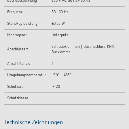
Betriebsspannung
230 V AC, 50 Hz - 60 Hz
Frequenz
50 - 60 Hz
Stand-by Leistung
±0,35 W
Montageart
Unterputz
Schraubklemmen | Busanschluss: KNX
Anschlussart
Busklemme
Anzahl Kanäle
1
Umgebungstemperatur
-5°C ... 45°C
Schutzart
IP 20
Schutzklasse
II
Technische Zeichnungen