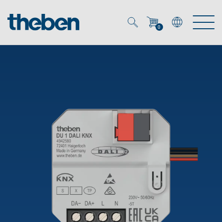
0
Mein Account
Merkzettel (
0
)
Produkte
OEM
Energy Manager
Lösungen
KNX
OEM-Lösungen
Smart Home
Service
Ansprechpartner OEM
Zeit- und Lichtsteuerung
DALI
OEM-Referenzen
Unternehmen
DALI-2 Lichtsteuerung
Downloads
Präsenzmelder & Bewegungsmelder