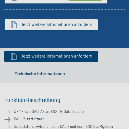
Anfahrt
Jetzt weitere Informationen anfordern
Jetzt weitere Informationen anfordern
Bitte auswählen
Technische Informationen
Funktionsbeschreibung
Funktionsbeschreibung
Technische Informationen
UP 1-fach DALI Aktor, KNX TP, Data Secure
Downloads
DALI-2-zertifiziert
Schnittstelle zwischen dem DALI- und dem KNX Bus-System