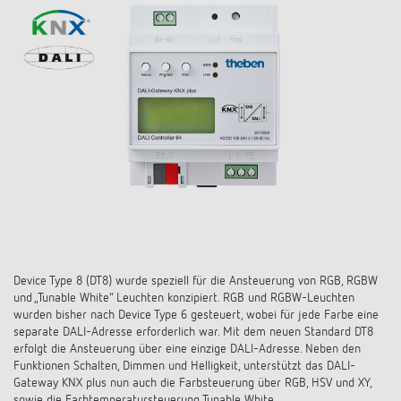
KNX-Systeme
Karriere
Kataloge und Prospekte
Theben AG
LED-Leuchten
KNX Smart Home System LUXORliving
Katalogbestellung
Kontakt
News
Zeit- und Lichtsteuerung
Karriere bei Theben
Präsenzmelder und Bewegungsmelder
Seminare und Online-Trainings
Messe
Klimaregelung
Produktfinder
Technischer Support
LED Beleuchtung
Fachpresse
Kooperationen
Zubehör
Downloads
Ansprechpartner
Klimaregelung
Konformitätserklärungen
Nachhaltigkeit
Smart Energy
Vertrieb Deutschland
Apps
BIM-Portal
Engagement
LUXORliving
Vertrieb Weltweit
Referenzen
Device Type 8 (DT8) wurde speziell für die Ansteuerung von RGB, RGBW
Design
und „Tunable White“ Leuchten konzipiert. RGB und RGBW-Leuchten
wurden bisher nach Device Type 6 gesteuert, wobei für jede Farbe eine
Ansprechpartner OEM
HEMS
separate DALI-Adresse erforderlich war. Mit dem neuen Standard DT8
Historie
erfolgt die Ansteuerung über eine einzige DALI-Adresse. Neben den
Anfrageformular
Funktionen Schalten, Dimmen und Helligkeit, unterstützt das DALI-
Gateway KNX plus nun auch die Farbsteuerung über RGB, HSV und XY,
sowie die Farbtemperatursteuerung Tunable White.