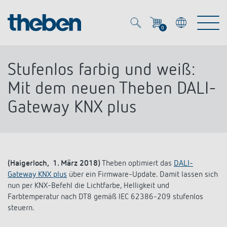
0
Mein Account
Merkzettel (
0
)
Stufenlos farbig und weiß:
Produkte
Mit dem neuen Theben DALI-
Gateway KNX plus
OEM
Energy Manager
Lösungen
KNX
OEM-Lösungen
(Haigerloch, 1. März 2018)
Theben optimiert das
DALI-
Smart Home
Service
Gateway KNX plus
über ein Firmware-Update. Damit lassen sich
Ansprechpartner OEM
Zeit- und Lichtsteuerung
nun per KNX-Befehl die Lichtfarbe, Helligkeit und
DALI
Farbtemperatur nach DT8 gemäß IEC 62386-209 stufenlos
OEM-Referenzen
Unternehmen
DALI-2 Lichtsteuerung
steuern.
Downloads
Präsenzmelder & Bewegungsmelder