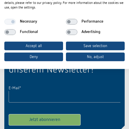
details, please refer to our privacy policy. For more information about the cookies we
use, open the settings.
ZIP-Datei (2 MB)
Necessary
Performance
Functional
Advertising
Accept all
Save selection
Bleiben Sie up-to-date mit
Deny
No, adjust
unserem Newsletter!
E-Mail
*