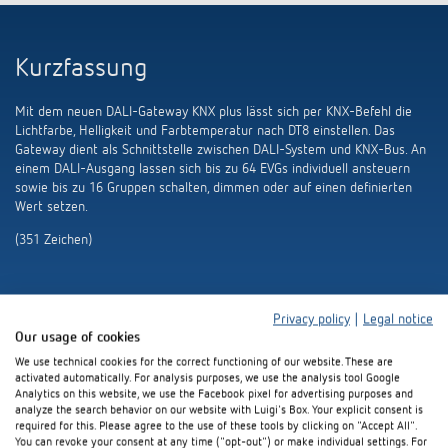
Kurzfassung
Mit dem neuen DALI-Gateway KNX plus lässt sich per KNX-Befehl die
Lichtfarbe, Helligkeit und Farbtemperatur nach DT8 einstellen. Das
Gateway dient als Schnittstelle zwischen DALI-System und KNX-Bus. An
einem DALI-Ausgang lassen sich bis zu 64 EVGs individuell ansteuern
sowie bis zu 16 Gruppen schalten, dimmen oder auf einen definierten
Wert setzen.
(351 Zeichen)
Privacy policy
|
Legal notice
Our usage of cookies
We use technical cookies for the correct functioning of our website. These are
Download Pressemeldung und
activated automatically. For analysis purposes, we use the analysis tool Google
Analytics on this website, we use the Facebook pixel for advertising purposes and
Bildmaterial
analyze the search behavior on our website with Luigi's Box. Your explicit consent is
required for this. Please agree to the use of these tools by clicking on "Accept All".
You can revoke your consent at any time ("opt-out") or make individual settings. For