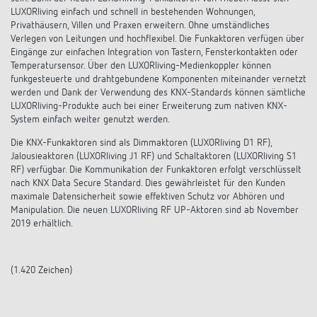
Anfahrt
LUXORliving einfach und schnell in bestehenden Wohnungen,
Privathäusern, Villen und Praxen erweitern. Ohne umständliches
Verlegen von Leitungen und hochflexibel. Die Funkaktoren verfügen über
Eingänge zur einfachen Integration von Tastern, Fensterkontakten oder
Temperatursensor. Über den LUXORliving-Medienkoppler können
funkgesteuerte und drahtgebundene Komponenten miteinander vernetzt
werden und Dank der Verwendung des KNX-Standards können sämtliche
LUXORliving-Produkte auch bei einer Erweiterung zum nativen KNX-
System einfach weiter genutzt werden.
Die KNX-Funkaktoren sind als Dimmaktoren (LUXORliving D1 RF),
Jalousieaktoren (LUXORliving J1 RF) und Schaltaktoren (LUXORliving S1
RF) verfügbar. Die Kommunikation der Funkaktoren erfolgt verschlüsselt
nach KNX Data Secure Standard. Dies gewährleistet für den Kunden
maximale Datensicherheit sowie effektiven Schutz vor Abhören und
Manipulation. Die neuen LUXORliving RF UP-Aktoren sind ab November
2019 erhältlich.
(1.420 Zeichen)