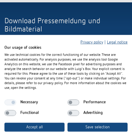
Download Pressemeldung und
Bildmaterial
Privacy policy
|
Legal notice
ZIP-Datei (3 MB)
Our usage of cookies
We use technical cookies for the correct functioning of our website. These are
activated automatically. For analysis purposes, we use the analysis tool Google
Analytics on this website, we use the Facebook pixel for advertising purposes and
analyze the search behavior on our website with Luigi's Box. Your explicit consent is
required for this. Please agree to the use of these tools by clicking on "Accept All".
You can revoke your consent at any time ("opt-out") or make individual settings. For
details, please refer to our privacy policy. For more information about the cookies we
Bleiben Sie up-to-date mit
use, open the settings.
unserem Newsletter!
Necessary
Performance
Functional
Advertising
E-Mail
*
Accept all
Save selection