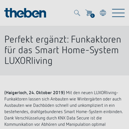
0
Mein Account
Merkzettel (
0
)
Perfekt ergänzt: Funkaktoren
Produkte
für das Smart Home-System
LUXORliving
OEM
Energy Manager
Lösungen
KNX
OEM-Lösungen
(Haigerloch, 24. Oktober 2019)
Mit den neuen LUXORliving-
Smart Home
Service
Funkaktoren lassen sich Anbauten wie Wintergärten oder auch
Ansprechpartner OEM
Zeit- und Lichtsteuerung
Ausbauten wie Dachböden schnell und unkompliziert in ein
DALI
bestehendes, drahtgebundenes Smart Home-System einbinden.
OEM-Referenzen
Unternehmen
DALI-2 Lichtsteuerung
Dank Verschlüsselung durch KNX Data Secure ist die
Downloads
Kommunikation vor Abhören und Manipulation optimal
Präsenzmelder & Bewegungsmelder