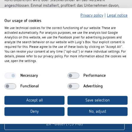
Kontrollzentrum wird über Steckverbinder an das Netzwerk
angeschlossen. Einmal installiert, profitiert das Unternehmen davon,
Änderungen binnen weniger Minuten ohne zeit- und kostenintensiven
Privacy policy
|
Legal notice
Personaleinsatz ausführen zu können. Auch Änderungen in der
Our usage of cookies
Gesetzeslage können schnell und mit geringem Kostenaufwand
umgesetzt werden.
We use technical cookies for the correct functioning of our website. These are
activated automatically. For analysis purposes, we use the analysis tool Google
Analytics on this website, we use the Facebook pixel for advertising purposes and
analyze the search behavior on our website with Luigi's Box. Your explicit consent is
required for this. Please agree to the use of these tools by clicking on "Accept All".
(2.724 Zeichen)
You can revoke your consent at any time ("opt-out") or make individual settings. For
details, please refer to our privacy policy. For more information about the cookies we
use, open the settings.
Necessary
Performance
Functional
Advertising
Download Pressemeldung und
Bildmaterial:
Accept all
Save selection
Deny
No, adjust
ZIP-Datei (1,3 MB)