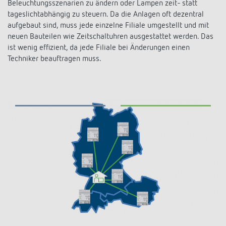
Beleuchtungsszenarien zu ändern oder Lampen zeit- statt
KNX-Systeme
Karriere
Kataloge und Prospekte
tageslichtabhängig zu steuern. Da die Anlagen oft dezentral
Theben AG
LED-Leuchten
aufgebaut sind, muss jede einzelne Filiale umgestellt und mit
KNX Smart Home System LUXORliving
Katalogbestellung
neuen Bauteilen wie Zeitschaltuhren ausgestattet werden. Das
Kontakt
News
Zeit- und Lichtsteuerung
Karriere bei Theben
ist wenig effizient, da jede Filiale bei Änderungen einen
Präsenzmelder und Bewegungsmelder
Techniker beauftragen muss.
Seminare und Online-Trainings
Messe
Klimaregelung
Produktfinder
Technischer Support
LED Beleuchtung
Fachpresse
Kooperationen
Zubehör
Downloads
Ansprechpartner
Klimaregelung
Konformitätserklärungen
Nachhaltigkeit
Smart Energy
Vertrieb Deutschland
Apps
BIM-Portal
Engagement
LUXORliving
Vertrieb Weltweit
Referenzen
Design
Ansprechpartner OEM
HEMS
Historie
Anfrageformular