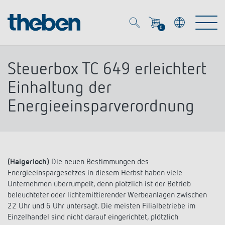
0
Mein Account
Merkzettel (
0
)
Steuerbox TC 649 erleichtert
Produkte
Einhaltung der
Energieeinsparverordnung
OEM
Energy Manager
Lösungen
KNX
OEM-Lösungen
(Haigerloch)
Die neuen Bestimmungen des
Smart Home
Service
Energieeinspargesetzes in diesem Herbst haben viele
Ansprechpartner OEM
Zeit- und Lichtsteuerung
Unternehmen überrumpelt, denn plötzlich ist der Betrieb
DALI
beleuchteter oder lichtemittierender Werbeanlagen zwischen
OEM-Referenzen
Unternehmen
DALI-2 Lichtsteuerung
22 Uhr und 6 Uhr untersagt. Die meisten Filialbetriebe im
Downloads
Einzelhandel sind nicht darauf eingerichtet, plötzlich
Präsenzmelder & Bewegungsmelder