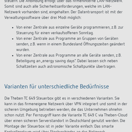
steuern. Die Anbindung erfolgt über das firmeninterne LAN-Netzwerk.
Somit sind auch alle Sicherheitsanforderungen, welche im LAN-
Netzwerk vorhanden sind, eingehalten. Der Datentransport ist mit der
Verwaltungssoftware über drei Modi möglich:
Von einer Zentrale aus einzelne Geräte programmieren, z.B. zur
Steuerung für einen verkaufsoffenen Sonntag.
Von einer Zentrale aus Programme an Gruppen von Geräten
senden, z.B. wenn in einem Bundesland Öffnungszeiten geändert
wurden.
Von einer Zentrale aus Programme an alle Geräte senden, z.B.
Beteiligung an „energy saving days“. Dabei lassen sich neben
Schaltzeiten auch astronomische Schaltpunkte übertragen.
Varianten für unterschiedliche Bedürfnisse
Die Theben TC 649 Steuerbox gibt es in verschiedenen Varianten. Sie
kann in das firmeneigene Netzwerk über VPN integriert und somit in der
sicheren Umgebung betrieben werden, die das Unternehmen ohnehin
schon nutzt. Per Fernzugriff kann die Variante TC 649 C via Theben-Cloud
über einen sicheren Serverstandort in Deutschland genutzt werden. Die
Montage der Steuerbox ist in jeder Variante einfach: Das smarte