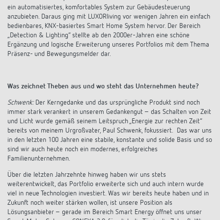
ein automatisiertes, komfortables System zur Gebäudesteuerung
anzubieten. Daraus ging mit LUXORliving vor wenigen Jahren ein einfach
bedienbares, KNX-basiertes Smart Home System hervor. Der Bereich
„Detection & Lighting“ stellte ab den 2000er-Jahren eine schöne
Ergänzung und logische Erweiterung unseres Portfolios mit dem Thema
Präsenz- und Bewegungsmelder dar.
Was zeichnet Theben aus und wo steht das Unternehmen heute?
Schwenk:
Der Kerngedanke und das ursprüngliche Produkt sind noch
immer stark verankert in unserem Gedankengut – das Schalten von Zeit
und Licht wurde gemäß seinem Leitspruch „Energie zur rechten Zeit“
bereits von meinem Urgroßvater, Paul Schwenk, fokussiert. Das war uns
in den letzten 100 Jahren eine stabile, konstante und solide Basis und so
sind wir auch heute noch ein modernes, erfolgreiches
Familienunternehmen.
Über die letzten Jahrzehnte hinweg haben wir uns stets
weiterentwickelt, das Portfolio erweiterte sich und auch intern wurde
viel in neue Technologien investiert. Was wir bereits heute haben und in
Zukunft noch weiter stärken wollen, ist unsere Position als
Lösungsanbieter – gerade im Bereich Smart Energy öffnet uns unser