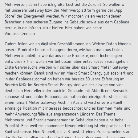
Mehrwerten, dann habe ich große Lust auf die Zukunft. So wollen wir
mit unserem Gateway bzw. der Mehrwertplattform gerne der „App
Store“ der Energiewelt werden. Wir möchten vielen verschiedenen
Branchen einen sicheren Zugang ins Gebäude sowie aus dem Gebäude
heraus in die Infrastruktur bieten. Hier haben wir beste
Voraussetzungen.
Zudem feilen wir an digitalen Geschäftsmodellen: Welche Daten können
unsere Produkte heute schon generieren, wie kann man aus Daten
Mehrwerte ableiten, wie daraus neue Produkte, neue Technologien
entwickeln? Hier wollen wir behutsam aber entschlossen vorangehen.
Erste Gehversuche werden wir sicher über das Smart Meter Gateway
machen können. Damit sind wir im Markt Smart Energy gut etabliert und
in der Gebäudeautomation haben wir bereits 30 Jahre Erfahrung im
Bereich KNX. Im Bereich Smart Energy sind wir der einzige von vier
deutschen Herstellern, der auch im Gebäude mit Aktorik und Sensorik
zuhause ist und in der Gebäudeautomation der einzige Hersteller mit
einem Smart Meter Gateway. Auch im Ausland wird unsere aktuell
einmalige Position mit Interesse beobachtet und es kommen mehr und
mehr Anwendungsfälle aus angrenzenden Ländern. Das Thema
Mehrwerte und Energiemanagement in Gebäuden haben eine hohe
Priorität. Eine weitere spannende Neuentwicklung ist ein pixelbasierter
Kontrastsensor. Eine Neuheit, die z. B. anstatt eines Präsenzmelders an
der Decke installiert wird und mit einer Linse Personen erfassen und in