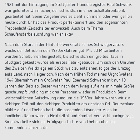
1921 mit der Eintragung im Stuttgarter Handelsregister. Paul Schwenk
war gelernter Uhrmacher, der schließlich in einer Schaltuhrenfabrik
gearbeitet hat. Seine Vorgehensweise zieht sich mehr oder weniger bis
heute durch: Er hat das Produkt perfektioniert und den sogenannten
Treppenlicht-Zeitschalter entwickelt. Auch beim Thema
Schaufensterbeleuchtung war er aktiv.
Nach dem Start in der Hinterhofwerkstatt seines Schwiegervaters
wuchs der Betrieb in den 1920er-Jahren gut. Mit 30 Mitarbeitern
wurden Schaltuhren hergestellt, bis schließlich ein großes Haus in
Stuttgart gekauft wurde als erstes Fabrikgebäude. Um sich den Unruhen
des Zweiten Weltkriegs ein Stück weit zu entziehen, folgte der Umzug
aufs Land, nach Haigerloch. Nach dem frühen Tod meines Urgroßvaters
1944 übernahm mein Großvater Paul Eberhard Schwenk mit nur 19
Jahren den Betrieb. Dieser war nach dem Krieg auf eine minimale Größe
geschrumpft und ging mit drei Personen wieder in Produktion. Beim
wirtschaftlichen Aufschwung rund um die 1950er-Jahre waren wir zur
richtigen Zeit mit den richtigen Produkten am richtigen Ort. Deutschland
blühte auf und Theben hatte die passenden Lösungen. Auch im
ländlichen Raum wurden Elektrizität und Komfort verstärkt nachgefragt.
So entwickelte sich die Erfolgsgeschichte von Theben über die
kommenden Jahrzehnte.