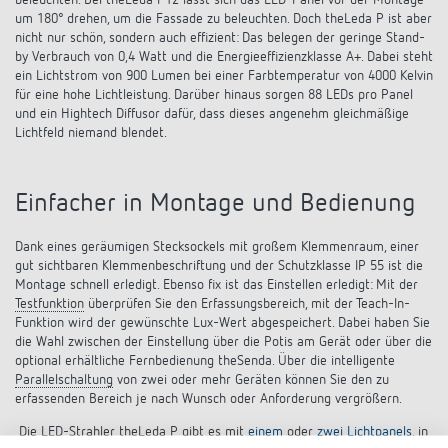
beleuchten. Bei theLeda P12 lässt sich das LED-Panel vor der Montage
um 180° drehen, um die Fassade zu beleuchten. Doch theLeda P ist aber
nicht nur schön, sondern auch effizient: Das belegen der geringe Stand-
by Verbrauch von 0,4 Watt und die Energieeffizienzklasse A+. Dabei steht
ein Lichtstrom von 900 Lumen bei einer Farbtemperatur von 4000 Kelvin
für eine hohe Lichtleistung. Darüber hinaus sorgen 88 LEDs pro Panel
und ein Hightech Diffusor dafür, dass dieses angenehm gleichmäßige
Lichtfeld niemand blendet.
Einfacher in Montage und Bedienung
Dank eines geräumigen Stecksockels mit großem Klemmenraum, einer
gut sichtbaren Klemmenbeschriftung und der Schutzklasse IP 55 ist die
Montage schnell erledigt. Ebenso fix ist das Einstellen erledigt: Mit der
Testfunktion
überprüfen Sie den Erfassungsbereich, mit der Teach-In-
Funktion wird der gewünschte Lux-Wert abgespeichert. Dabei haben Sie
die Wahl zwischen der Einstellung über die Potis am Gerät oder über die
optional erhältliche Fernbedienung theSenda. Über die intelligente
Parallelschaltung
von zwei oder mehr Geräten können Sie den zu
erfassenden Bereich je nach Wunsch oder Anforderung vergrößern.
Die LED-Strahler theLeda P gibt es mit
einem
oder
zwei Lichtpanels
, in