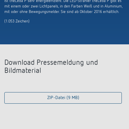
ist theLeda P sehr energieeffizient. Die LED-Strahler theLeda P gibt es
mit einem oder zwei Lichtpanels, in den Farben Weiß und in Aluminium,
mit oder ohne Bewegungsmelder. Sie sind ab Oktober 2016 erhältlich.
(1.053 Zeichen)
Download Pressemeldung und
Bildmaterial
ZIP-Datei (9 MB)