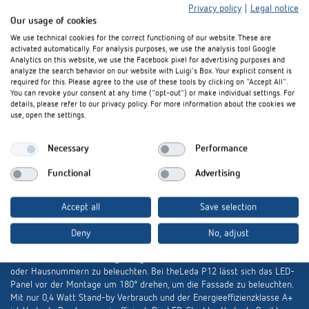
den Farben
Weiß
und
Aluminium
,
mit
oder
ohne Bewegungsmelder
.
Privacy policy
|
Legal notice
Our usage of cookies
(4.466 Zeichen ohne Überschrift)
We use technical cookies for the correct functioning of our website. These are
activated automatically. For analysis purposes, we use the analysis tool Google
Analytics on this website, we use the Facebook pixel for advertising purposes and
analyze the search behavior on our website with Luigi's Box. Your explicit consent is
required for this. Please agree to the use of these tools by clicking on "Accept All".
You can revoke your consent at any time ("opt-out") or make individual settings. For
details, please refer to our privacy policy. For more information about the cookies we
use, open the settings.
Kurzfassung
Necessary
Performance
Die neuen LED-Strahler theLeda P von Theben verfügen über ein in
dieser Fülle derzeit einzigartiges Leistungsspektrum: Orientierungslicht,
Functional
Advertising
Dämmerungsfunktion, selbstlernende Nachtabschaltung und vieles mehr.
Entscheidend ist, dass alle Funktionen je nach Bedarf miteinander
kombinierbar sind. Durch die besondere Bauform der LED-Panels strahlt
Accept all
Save selection
theLeda P auch seitliches Licht ab und erhellt die nähere Umgebung an
der Wand. Das ergibt einen weitaus freundlicheren Eindruck im Vergleich
Deny
No, adjust
zu herkömmlichen, gerichteten Strahlern. Die dreh- und schwenkbaren
LED-Panels bieten vielfältige Möglichkeiten um Lichtakzente zu setzen
oder Hausnummern zu beleuchten. Bei theLeda P12 lässt sich das LED-
Panel vor der Montage um 180° drehen, um die Fassade zu beleuchten.
Mit nur 0,4 Watt Stand-by Verbrauch und der Energieeffizienzklasse A+