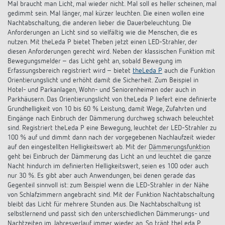
Anfahrt
Mal braucht man Licht, mal wieder nicht. Mal soll es heller scheinen, mal
gedimmt sein. Mal länger, mal kürzer leuchten. Die einen wollen eine
Nachtabschaltung, die anderen lieber die Dauerbeleuchtung. Die
Anforderungen an Licht sind so vielfältig wie die Menschen, die es
nutzen. Mit theLeda P bietet Theben jetzt einen LED-Strahler, der
diesen Anforderungen gerecht wird. Neben der klassischen Funktion mit
Bewegungsmelder – das Licht geht an, sobald Bewegung im
Erfassungsbereich registriert wird – bietet
theLeda P
auch die Funktion
Orientierungslicht und erhöht damit die Sicherheit. Zum Beispiel in
Hotel- und Parkanlagen, Wohn- und Seniorenheimen oder auch in
Parkhäusern. Das Orientierungslicht von theLeda P liefert eine definierte
Grundhelligkeit von 10 bis 60 % Leistung, damit Wege, Zufahrten und
Eingänge nach Einbruch der Dämmerung durchweg schwach beleuchtet
sind. Registriert theLeda P eine Bewegung, leuchtet der LED-Strahler zu
100 % auf und dimmt dann nach der vorgegebenen Nachlaufzeit wieder
auf den eingestellten Helligkeitswert ab. Mit der
Dämmerungsfunktion
geht bei Einbruch der Dämmerung das Licht an und leuchtet die ganze
Nacht hindurch im definierten Helligkeitswert, seien es 100 oder auch
nur 30 %. Es gibt aber auch Anwendungen, bei denen gerade das
Gegenteil sinnvoll ist: zum Beispiel wenn die LED-Strahler in der Nähe
von Schlafzimmern angebracht sind. Mit der Funktion Nachtabschaltung
bleibt das Licht für mehrere Stunden aus. Die Nachtabschaltung ist
selbstlernend und passt sich den unterschiedlichen Dämmerungs- und
Nachtzeiten im Jahresverlauf immer wieder an. So trägt theLeda P