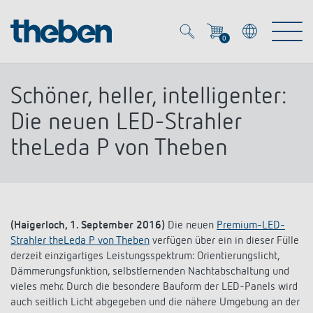
0
Mein Account
Merkzettel (
0
)
Schöner, heller, intelligenter:
Produkte
Die neuen LED-Strahler
theLeda P von Theben
OEM
Energy Manager
Lösungen
KNX
OEM-Lösungen
(Haigerloch, 1. September 2016)
Die neuen
Premium-LED-
Smart Home
Service
Strahler theLeda P von Theben
verfügen über ein in dieser Fülle
Ansprechpartner OEM
Zeit- und Lichtsteuerung
derzeit einzigartiges Leistungsspektrum: Orientierungslicht,
DALI
Dämmerungsfunktion, selbstlernenden Nachtabschaltung und
OEM-Referenzen
Unternehmen
DALI-2 Lichtsteuerung
vieles mehr. Durch die besondere Bauform der LED-Panels wird
Downloads
auch seitlich Licht abgegeben und die nähere Umgebung an der
Präsenzmelder & Bewegungsmelder