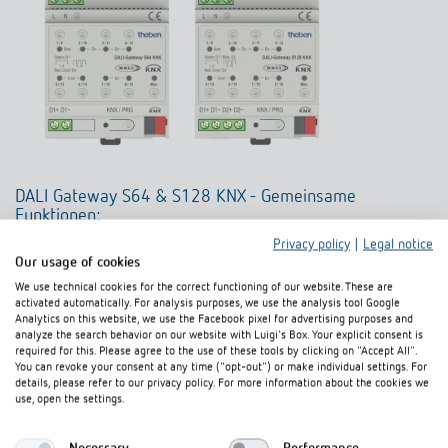
DALI Gateway S64 & S128 KNX - Gemeinsame
Funktionen:
Privacy policy
|
Legal notice
Single Master Application Controller
Our usage of cookies
1-Kanal für 64 EVGs/2-Kanal für 2x 64 EVGs
We use technical cookies for the correct functioning of our website. These are
activated automatically. For analysis purposes, we use the analysis tool Google
Einzelsteuerung oder in 16 Gruppen
Analytics on this website, we use the Facebook pixel for advertising purposes and
Farblichtsteuerung mit Device Type 8 (DT8)
analyze the search behavior on our website with Luigi's Box. Your explicit consent is
required for this. Please agree to the use of these tools by clicking on "Accept All".
Zeitabhängige Farbsteuerung
You can revoke your consent at any time ("opt-out") or make individual settings. For
details, please refer to our privacy policy. For more information about the cookies we
Szenenmodul für 16 Szenen
use, open the settings.
Energieeinsparung durch Abschaltung der EVG-
Spannungsversorgung in den Gruppen (Kommunikationsobjekt)