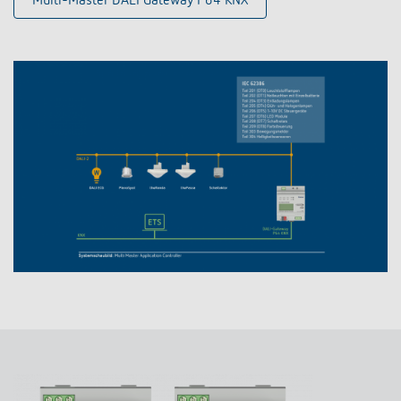
Multi-Master DALI Gateway P64 KNX