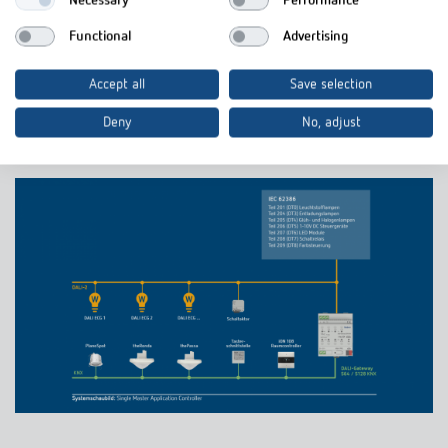
Necessary
Performance
Einfaches Ersetzen von EVGs im Fehlerfall
DALI-Inbetriebnahme über die kostenlose ETS-App (DCA)
Functional
Advertising
DALI-Gateway S64 KNX
Accept all
Save selection
DALI-Gateway S128 KNX
Deny
No, adjust