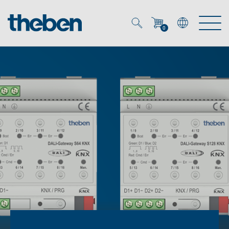
0
Mein Account
Merkzettel (
0
)
Produkte
OEM
Energy Manager
Lösungen
KNX
OEM-Lösungen
Smart Home
Service
Ansprechpartner OEM
Zeit- und Lichtsteuerung
DALI
OEM-Referenzen
Unternehmen
DALI-2 Lichtsteuerung
Downloads
Präsenzmelder & Bewegungsmelder