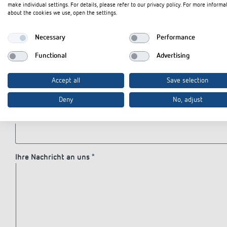
Straße
make individual settings. For details, please refer to our privacy policy. For more informa
about the cookies we use, open the settings.
Necessary
Performance
PLZ
Ort
Functional
Advertising
Land
Accept all
Save selection
Deny
No, adjust
Telefon
Ihre Nachricht an uns