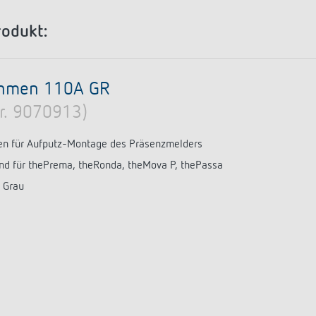
a D
immen
Treppenlicht-Zeitschalter
Analoge Uhrenthermostate
nzeigen
a S
dungen
Dimmer
FAQ
rodukt:
nzeigen
nzeigen
Mehr anzeigen
ment
Design
hmen 110A GR
rresheim
Nr. 9070913)
& Funktionen
n für Aufputz-Montage des Präsenzmelders
ateure & Solarteure
nd für thePrema, theRonda, theMova P, thePassa
spartner
 Grau
versorger & Netzbetreiber
nzeigen