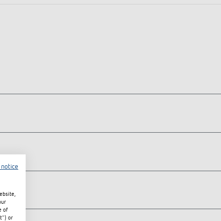
 notice
ebsite,
our
e of
t") or