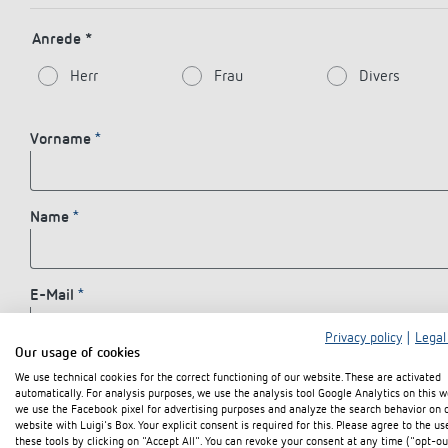
Mehr anzeigen
Anrede *
Herr
Frau
Divers
Vorname
Name
E-Mail
Privacy policy
|
Legal
Our usage of cookies
Firma
We use technical cookies for the correct functioning of our website. These are activated
automatically. For analysis purposes, we use the analysis tool Google Analytics on this w
we use the Facebook pixel for advertising purposes and analyze the search behavior on 
website with Luigi's Box. Your explicit consent is required for this. Please agree to the us
these tools by clicking on "Accept All". You can revoke your consent at any time ("opt-ou