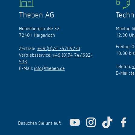
Theben AG
Techn
Hohenbergstraße 32
Montag bi
72401 Haigerloch
12.30 Uhr
Freitag: 
Zentrale:
+49 (0)74 74/692-0
13.00 bis
Vertriebsservice:
+49 (0)74 74/ 692-
533
Telefon:
+
E-Mail:
info@theben.de
E-Mail:
t
Besuchen Sie uns auf: