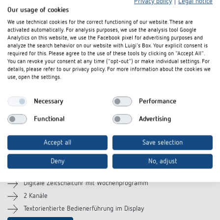
Privacy policy
|
Legal notice
Our usage of cookies
We use technical cookies for the correct functioning of our website. These are
activated automatically. For analysis purposes, we use the analysis tool Google
Analytics on this website, we use the Facebook pixel for advertising purposes and
analyze the search behavior on our website with Luigi's Box. Your explicit consent is
required for this. Please agree to the use of these tools by clicking on "Accept All".
You can revoke your consent at any time ("opt-out") or make individual settings. For
details, please refer to our privacy policy. For more information about the cookies we
use, open the settings.
Necessary
Performance
Functional
Advertising
Accept all
Save selection
TR 636 top2
Deny
No, adjust
(Artikel-Nr. 6360100)
Digitale Zeitschaltuhr mit Wochenprogramm
2 Kanäle
Textorientierte Bedienerführung im Display