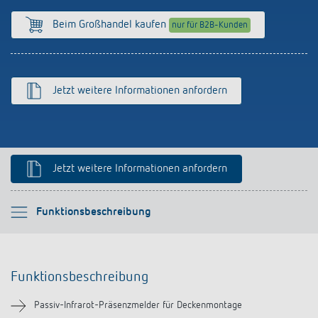
Anfahrt
Beim Großhandel kaufen
nur für B2B-Kunden
Jetzt weitere Informationen anfordern
Jetzt weitere Informationen anfordern
Bitte auswählen
Funktionsbeschreibung
Funktionsbeschreibung
Funktionsbeschreibung
Technische Informationen
Passiv-Infrarot-Präsenzmelder für Deckenmontage