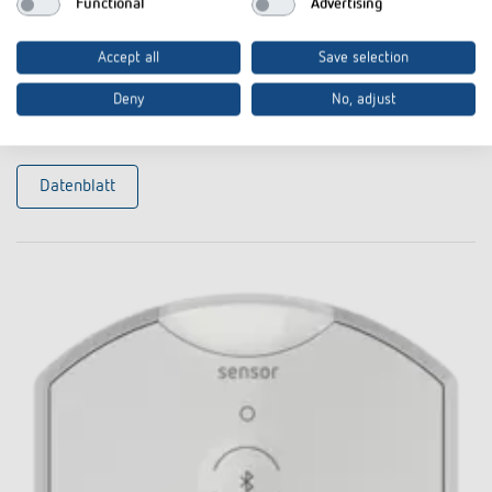
Functional
Advertising
QuickSafe Ballschutzkorb
Accept all
Save selection
Artikel-Nr. 9070531
Deny
No, adjust
Zum Produkt
In den Dokumentenkorb
Datenblatt