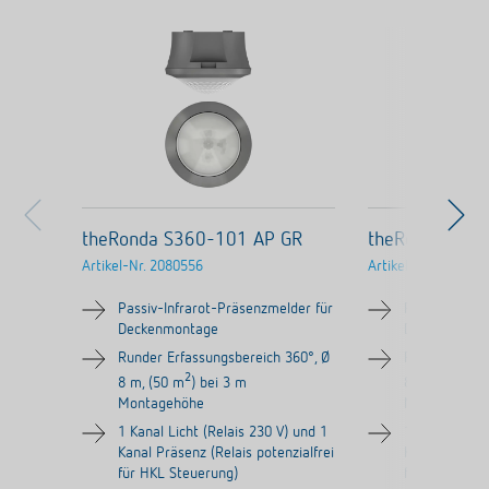
theRonda S360-101 AP GR
theRonda S36
Artikel-Nr.
2080556
Artikel-Nr.
208055
Passiv-Infrarot-Präsenzmelder für
Passiv-Infrar
Deckenmontage
Deckenmont
Runder Erfassungsbereich 360°, Ø
Runder Erfas
2
2
8 m, (50 m
) bei 3 m
8 m, (50 m
)
Montagehöhe
Montagehöh
1 Kanal Licht (Relais 230 V) und 1
1 Kanal Licht
Kanal Präsenz (Relais potenzialfrei
Kanal Präsenz
für HKL Steuerung)
für HKL Steu