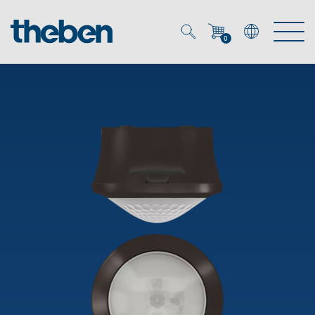
0
Mein Account
Merkzettel (
0
)
Produkte
OEM
Energy Manager
Lösungen
KNX
OEM-Lösungen
Smart Home
Service
Ansprechpartner OEM
Zeit- und Lichtsteuerung
DALI
OEM-Referenzen
Unternehmen
DALI-2 Lichtsteuerung
Downloads
Präsenzmelder & Bewegungsmelder