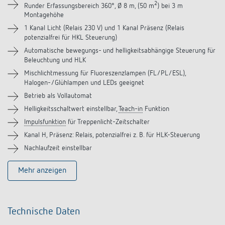
Downloads
2
Runder Erfassungsbereich 360°, Ø 8 m, (50 m
) bei 3 m
Montagehöhe
Zubehör
1 Kanal Licht (Relais 230 V) und 1 Kanal Präsenz (Relais
potenzialfrei für HKL Steuerung)
Automatische bewegungs- und helligkeitsabhängige Steuerung für
Ähnliche Produkte
Beleuchtung und HLK
Mischlichtmessung für Fluoreszenzlampen (FL/PL/ESL),
Halogen-/Glühlampen und LEDs geeignet
Betrieb als Vollautomat
Helligkeitsschaltwert einstellbar,
Teach-in
Funktion
Impulsfunktion
für Treppenlicht-Zeitschalter
Kanal H, Präsenz: Relais, potenzialfrei z. B. für HLK-Steuerung
Nachlaufzeit einstellbar
Mehr anzeigen
Technische Daten