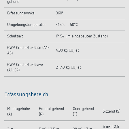
gehend
Erfassungswinkel
360°
Umgebungstemperatur
-15°C ... 50°C
Schutzart
IP 54 (im eingebauten Zustand)
GWP Cradle-to-Gate (A1-
4,98 kg CO₂ eq
A3)
GWP Cradle-to-Grave
21,49 kg CO₂ eq
(A1-C4)
Erfassungsbereich
Montagehöhe
Frontal gehend
Quer gehend
Sitzend (S)
(A)
(R)
(T)
5 m² | 2,5