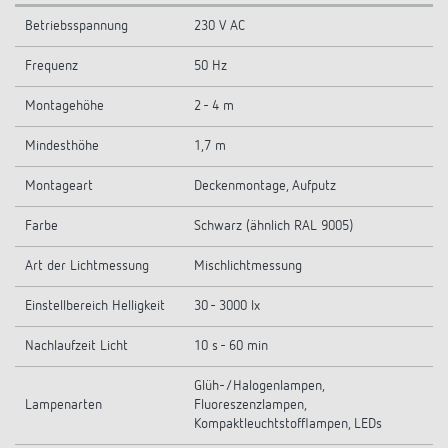
Betriebsspannung
230 V AC
Frequenz
50 Hz
Montagehöhe
2 - 4 m
Mindesthöhe
1,7 m
Montageart
Deckenmontage, Aufputz
Farbe
Schwarz (ähnlich RAL 9005)
Art der Lichtmessung
Mischlichtmessung
Einstellbereich Helligkeit
30 - 3000 lx
Nachlaufzeit Licht
10 s - 60 min
Glüh-/Halogenlampen,
Lampenarten
Fluoreszenzlampen,
Kompaktleuchtstofflampen, LEDs