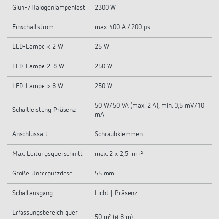
Glüh-/Halogenlampenlast
2300 W
Einschaltstrom
max. 400 A / 200 µs
LED-Lampe < 2 W
25 W
LED-Lampe 2-8 W
250 W
LED-Lampe > 8 W
250 W
50 W/50 VA (max. 2 A), min. 0,5 mV/10
Schaltleistung Präsenz
mA
Anschlussart
Schraubklemmen
Max. Leitungsquerschnitt
max. 2 x 2,5 mm²
Größe Unterputzdose
55 mm
Schaltausgang
Licht | Präsenz
Erfassungsbereich quer
50 m² (ø 8 m)