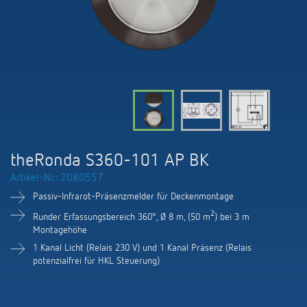
KNX-Systeme
Karriere
Kataloge und Prospekte
Theben AG
LED-Leuchten
KNX Smart Home System LUXORliving
Katalogbestellung
Kontakt
News
Zeit- und Lichtsteuerung
Karriere bei Theben
Präsenzmelder und Bewegungsmelder
Seminare und Online-Trainings
Messe
Klimaregelung
Produktfinder
Technischer Support
LED Beleuchtung
Fachpresse
Kooperationen
Zubehör
Downloads
Ansprechpartner
Klimaregelung
Konformitätserklärungen
theRonda S360-101 AP BK
Nachhaltigkeit
Smart Energy
Vertrieb Deutschland
Artikel-Nr.: 2080557
Apps
BIM-Portal
Engagement
Passiv-Infrarot-Präsenzmelder für Deckenmontage
LUXORliving
Vertrieb Weltweit
Referenzen
2
Runder Erfassungsbereich 360°, Ø 8 m, (50 m
) bei 3 m
Design
Montagehöhe
Ansprechpartner OEM
HEMS
1 Kanal Licht (Relais 230 V) und 1 Kanal Präsenz (Relais
potenzialfrei für HKL Steuerung)
Historie
Anfrageformular