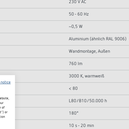
230 V AC
50 - 60 Hz
~0,5 W
Aluminium (ähnlich RAL 9006)
Wandmontage, Außen
760 lm
3000 K, warmweiß
 notice
< 80
ebsite,
L80/B10/50.000 h
our
e of
t") or
180°
tion
10 s - 20 min