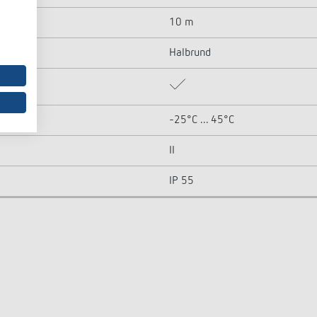
10 m
Halbrund
-25°C ... 45°C
II
IP 55