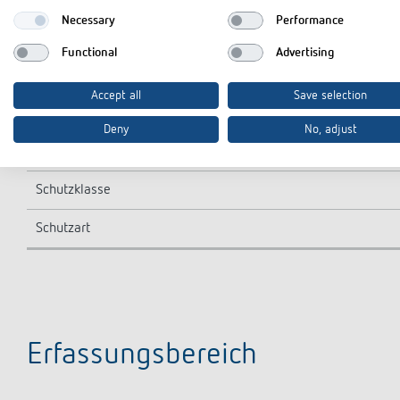
Necessary
Performance
Erfassungsbereich quer gehend
Functional
Advertising
Erfassungsbereich
Accept all
Save selection
Fernbedienbar
Deny
No, adjust
Umgebungstemperatur
Schutzklasse
Schutzart
Erfassungsbereich