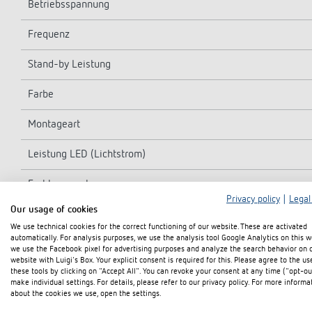
Betriebsspannung
Frequenz
Stand-by Leistung
Farbe
Montageart
Leistung LED (Lichtstrom)
Farbtemperatur
Privacy policy
|
Legal
Our usage of cookies
Farbwiedergabeindex
We use technical cookies for the correct functioning of our website. These are activated
automatically. For analysis purposes, we use the analysis tool Google Analytics on this w
Lebensdauer
we use the Facebook pixel for advertising purposes and analyze the search behavior on 
website with Luigi's Box. Your explicit consent is required for this. Please agree to the us
these tools by clicking on "Accept All". You can revoke your consent at any time ("opt-ou
Erfassungswinkel
make individual settings. For details, please refer to our privacy policy. For more informa
about the cookies we use, open the settings.
Nachlaufzeit Licht