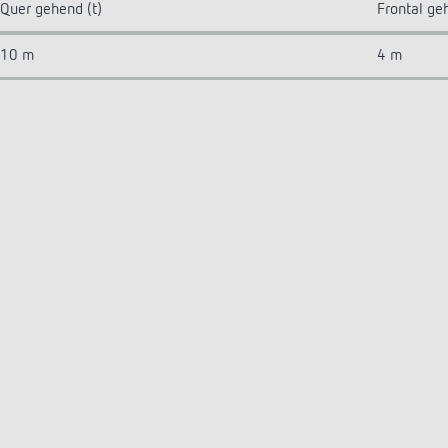
Quer gehend (t)
Frontal ge
10 m
4 m