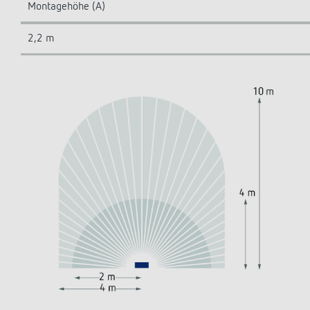
Montagehöhe (A)
2,2 m