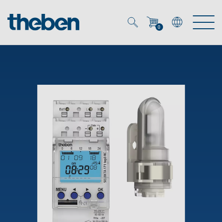
0
Mein Account
Merkzettel (
0
)
Produkte
OEM
Energy Manager
Lösungen
KNX
OEM-Lösungen
Smart Home
Service
Ansprechpartner OEM
Zeit- und Lichtsteuerung
DALI
OEM-Referenzen
Unternehmen
DALI-2 Lichtsteuerung
Downloads
Präsenzmelder & Bewegungsmelder