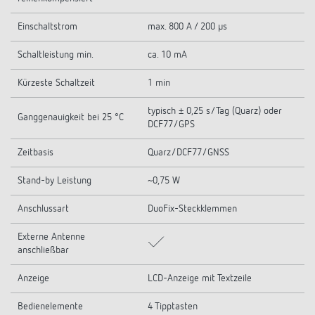
Einschaltstrom
max. 800 A / 200 µs
Schaltleistung min.
ca. 10 mA
Kürzeste Schaltzeit
1 min
typisch ± 0,25 s/Tag (Quarz) oder
Ganggenauigkeit bei 25 °C
DCF77/GPS
Zeitbasis
Quarz/DCF77/GNSS
Stand-by Leistung
~0,75 W
Anschlussart
DuoFix-Steckklemmen
Externe Antenne
anschließbar
Anzeige
LCD-Anzeige mit Textzeile
Bedienelemente
4 Tipptasten