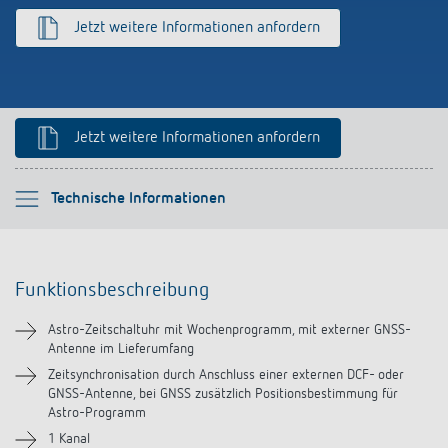
Anfahrt
Jetzt weitere Informationen anfordern
Jetzt weitere Informationen anfordern
Bitte auswählen
Technische Informationen
Funktionsbeschreibung
Funktionsbeschreibung
Technische Informationen
Astro-Zeitschaltuhr mit Wochenprogramm, mit externer GNSS-
Antenne im Lieferumfang
Downloads
Zeitsynchronisation durch Anschluss einer externen DCF- oder
GNSS-Antenne, bei GNSS zusätzlich Positionsbestimmung für
Videos
Astro-Programm
1 Kanal