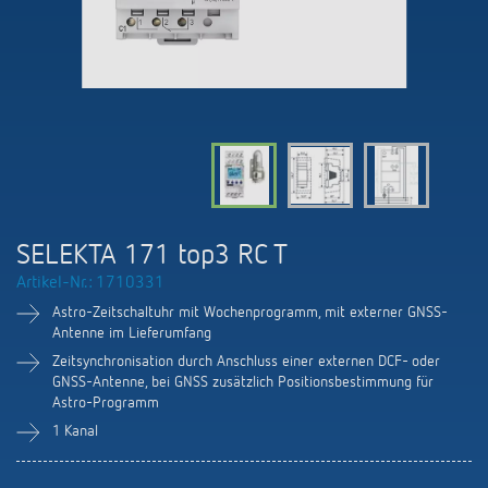
KNX-Systeme
Karriere
Kataloge und Prospekte
Theben AG
LED-Leuchten
KNX Smart Home System LUXORliving
Katalogbestellung
Kontakt
News
Zeit- und Lichtsteuerung
Karriere bei Theben
Präsenzmelder und Bewegungsmelder
Seminare und Online-Trainings
Messe
Klimaregelung
Produktfinder
Technischer Support
LED Beleuchtung
Fachpresse
Kooperationen
Zubehör
Downloads
Ansprechpartner
Klimaregelung
Konformitätserklärungen
SELEKTA 171 top3 RC T
Nachhaltigkeit
Smart Energy
Vertrieb Deutschland
Artikel-Nr.: 1710331
Apps
BIM-Portal
Engagement
Astro-Zeitschaltuhr mit Wochenprogramm, mit externer GNSS-
LUXORliving
Vertrieb Weltweit
Antenne im Lieferumfang
Referenzen
Zeitsynchronisation durch Anschluss einer externen DCF- oder
Design
GNSS-Antenne, bei GNSS zusätzlich Positionsbestimmung für
Ansprechpartner OEM
HEMS
Astro-Programm
Historie
1 Kanal
Anfrageformular