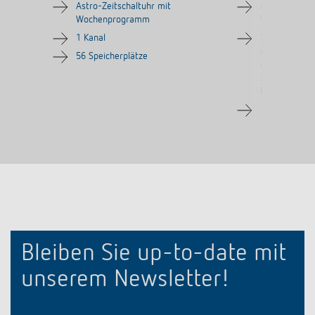
Astro-Zeitschaltuhr mit
Astro-Zeitsch
Wochenprogramm
Wochenprog
1 Kanal
Zeitsynchroni
Anschluss ei
56 Speicherplätze
oder GNSS-An
zusätzlich P
für Astro-P
1 Kanal
Bleiben Sie up-to-date mit
unserem Newsletter!