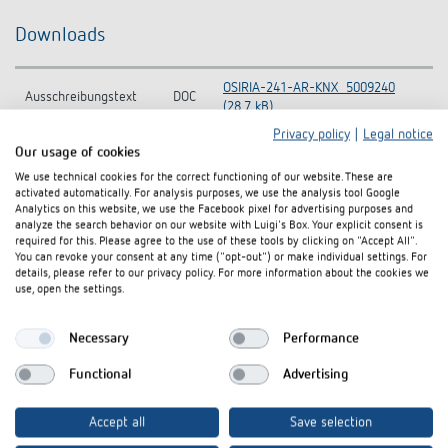
Downloads
OSIRIA-241-AR-KNX_5009240
Ausschreibungstext
DOC
(28,7 kB)
Privacy policy
|
Legal notice
Handbuch
PDF
OSIRIA (708,1 kB)
Our usage of cookies
We use technical cookies for the correct functioning of our website. These are
Bedienungsanleitung
PDF
OSIRIA (262,3 kB)
activated automatically. For analysis purposes, we use the analysis tool Google
Analytics on this website, we use the Facebook pixel for advertising purposes and
analyze the search behavior on our website with Luigi's Box. Your explicit consent is
KNX-Datenbank
ZIP
OSIRIA_vd2_0410 (14,9 kB)
required for this. Please agree to the use of these tools by clicking on "Accept All".
You can revoke your consent at any time ("opt-out") or make individual settings. For
Open-Source-License-Information
details, please refer to our privacy policy. For more information about the cookies we
Produktinformationen
PDF
5009240-Produktinformationen
use, open the settings.
(289,7 kB)
Necessary
Performance
KNX-
KNXprod-KNX-Database (all
ZIP
Gesamtdatenbank
products) (22,1 MB)
Functional
Advertising
Information Notice EU
OSIRIA 241 AR KNX-Information
PDF
Accept all
Save selection
Data Act
Notice EU Data Act (58,8 kB)