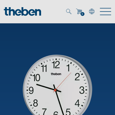
0
Mein Account
Merkzettel (
0
)
Produkte
OEM
Energy Manager
Lösungen
KNX
OEM-Lösungen
Smart Home
Service
Ansprechpartner OEM
Zeit- und Lichtsteuerung
DALI
OEM-Referenzen
Unternehmen
DALI-2 Lichtsteuerung
Downloads
Präsenzmelder & Bewegungsmelder