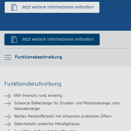
Anfahrt
Jetzt weitere Informationen anfordern
Jetzt weitere Informationen anfordern
Bitte auswählen
Funktionsbeschreibung
Funktionsbeschreibung
Funktionsbeschreibung
Technische Informationen
KNX-Innenuhr, rund, einseitig
Downloads
Schwarze Balkenzeiger für Stunden- und Minutenanzeige, roter
Sekundenzeiger
Weißes Metallzifferblatt mit schwarzen arabischen Ziffern
Silbermetallic lackiertes Metallgehäuse