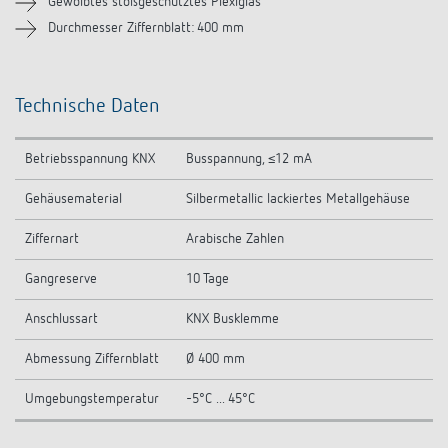
Gewölbtes stoßgeschütztes Plexiglas
Durchmesser Ziffernblatt: 400 mm
Technische Daten
Betriebsspannung KNX
Busspannung, ≤12 mA
Gehäusematerial
Silbermetallic lackiertes Metallgehäuse
Ziffernart
Arabische Zahlen
Gangreserve
10 Tage
Anschlussart
KNX Busklemme
Abmessung Ziffernblatt
Ø 400 mm
Umgebungstemperatur
-5°C ... 45°C