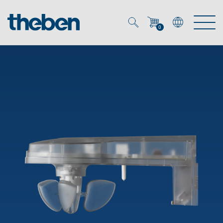
0
Mein Account
Merkzettel (
0
)
Produkte
OEM
Energy Manager
Lösungen
KNX
OEM-Lösungen
Smart Home
Service
Ansprechpartner OEM
Zeit- und Lichtsteuerung
DALI
OEM-Referenzen
Unternehmen
DALI-2 Lichtsteuerung
Downloads
Präsenzmelder & Bewegungsmelder