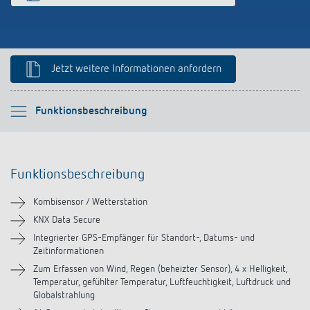
Anfahrt
Jetzt weitere Informationen anfordern
Bitte auswählen
Funktionsbeschreibung
Funktionsbeschreibung
Funktionsbeschreibung
Technische Informationen
Kombisensor / Wetterstation
Downloads
KNX Data Secure
Integrierter GPS-Empfänger für Standort-, Datums- und
Zeitinformationen
Zubehör
Zum Erfassen von Wind, Regen (beheizter Sensor), 4 x Helligkeit,
Temperatur, gefühlter Temperatur, Luftfeuchtigkeit, Luftdruck und
Globalstrahlung