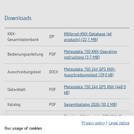
Downloads
KNX-
KNXprod-KNX-Database (all
ZIP
Gesamtdatenbank
products) (22,1 MB)
Meteodata 150 KNX-Operating
Bedienungsanleitung
PDF
instructions (3,7 MB)
Meteodata 150 24V GPS KNX-
Ausschreibungstext
DOCX
Ausschreibungstext (29,0 kB)
Meteodata 150 24V GPS KNX (448,9
Datenblatt
PDF
kB)
Katalog
PDF
Gesamtkatalog 2026 (30,2 MB)
Steckbrief Meteodata 150 KNX_Die
Steckbrief
PDF
smarte Wetterstation für intelligent
Privacy policy
|
Legal notice
Gebäude (316,6 kB)
Our usage of cookies