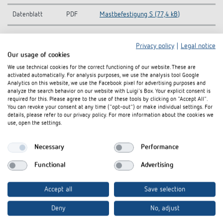
Datenblatt
PDF
Mastbefestigung S (77,4 kB)
Privacy policy
|
Legal notice
In den Dokumentenkorb
Our usage of cookies
We use technical cookies for the correct functioning of our website. These are
activated automatically. For analysis purposes, we use the analysis tool Google
Analytics on this website, we use the Facebook pixel for advertising purposes and
analyze the search behavior on our website with Luigi's Box. Your explicit consent is
required for this. Please agree to the use of these tools by clicking on "Accept All".
You can revoke your consent at any time ("opt-out") or make individual settings. For
details, please refer to our privacy policy. For more information about the cookies we
Bleiben Sie up-to-date mit
use, open the settings.
unserem Newsletter!
Necessary
Performance
Functional
Advertising
E-Mail
*
Accept all
Save selection
Deny
No, adjust