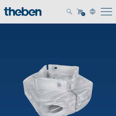
0
Mein Account
Merkzettel (
0
)
Produkte
OEM
Energy Manager
Lösungen
KNX
OEM-Lösungen
Smart Home
Service
Ansprechpartner OEM
Zeit- und Lichtsteuerung
DALI
OEM-Referenzen
Unternehmen
DALI-2 Lichtsteuerung
Downloads
Präsenzmelder & Bewegungsmelder