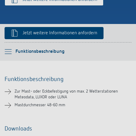
Anfahrt
Jetzt weitere Informationen anfordern
Bitte auswählen
Funktionsbeschreibung
Funktionsbeschreibung
Funktionsbeschreibung
Downloads
Zur Mast- oder Eckbefestigung von max. 2 Wetterstationen
Meteodata, LUXOR oder LUNA
Mastdurchmesser 48-60 mm
Downloads