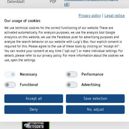
Datenblatt
PDF
kB)
Privacy policy
|
Legal notice
Katalog
PDF
Gesamtkatalog 2026 (30,2 MB)
Our usage of cookies
We use technical cookies for the correct functioning of our website. These are
activated automatically. For analysis purposes, we use the analysis tool Google
In den Dokumentenkorb
Analytics on this website, we use the Facebook pixel for advertising purposes and
analyze the search behavior on our website with Luigi's Box. Your explicit consent is
required for this. Please agree to the use of these tools by clicking on "Accept All".
You can revoke your consent at any time ("opt-out") or make individual settings. For
details, please refer to our privacy policy. For more information about the cookies we
use, open the settings.
Necessary
Performance
Functional
Advertising
I agree that external content may be displayed to me.
Personal data can thus be transferred to third party
Accept all
Save selection
platforms. For more information, please see our privacy policy.
Deny
No, adjust