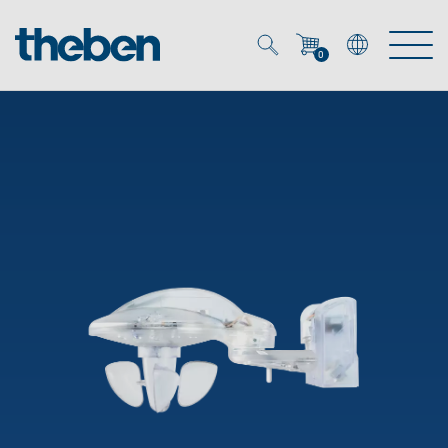
0
Mein Account
Merkzettel (
0
)
Produkte
OEM
Energy Manager
Lösungen
KNX
OEM-Lösungen
Smart Home
Service
Ansprechpartner OEM
Zeit- und Lichtsteuerung
DALI
OEM-Referenzen
Unternehmen
DALI-2 Lichtsteuerung
Downloads
Präsenzmelder & Bewegungsmelder