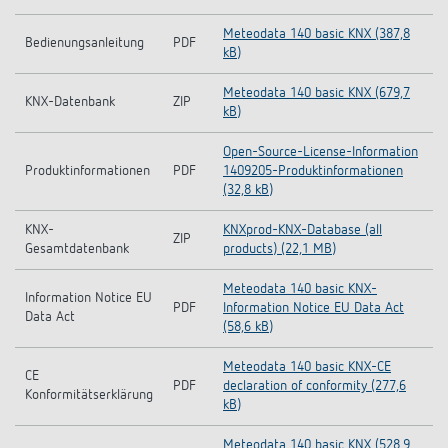
Meteodata 140 basic KNX (387,8
Bedienungsanleitung
PDF
kB)
Meteodata 140 basic KNX (679,7
KNX-Datenbank
ZIP
kB)
Open-Source-License-Information
Produktinformationen
PDF
1409205-Produktinformationen
(32,8 kB)
KNX-
KNXprod-KNX-Database (all
ZIP
Gesamtdatenbank
products) (22,1 MB)
Meteodata 140 basic KNX-
Information Notice EU
PDF
Information Notice EU Data Act
Data Act
(58,6 kB)
Meteodata 140 basic KNX-CE
CE
PDF
declaration of conformity (277,6
Konformitätserklärung
kB)
Meteodata 140 basic KNX (528,9