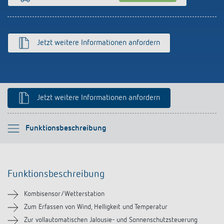
Anfahrt
Jetzt weitere Informationen anfordern
Jetzt weitere Informationen anfordern
Bitte auswählen
Funktionsbeschreibung
Funktionsbeschreibung
Funktionsbeschreibung
Technische Informationen
Kombisensor/Wetterstation
Downloads
Zum Erfassen von Wind, Helligkeit und Temperatur
Zur vollautomatischen Jalousie- und Sonnenschutzsteuerung