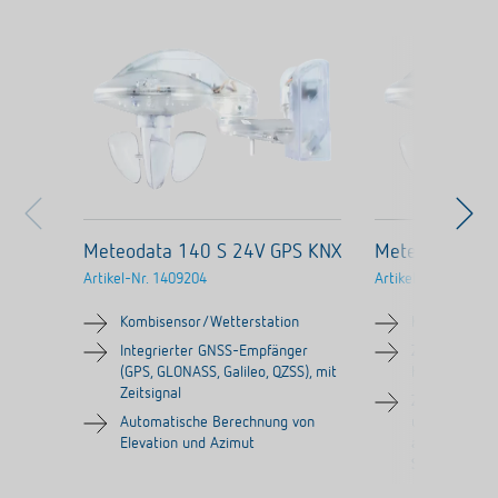
Meteodata 140 S 24V GPS KNX
Meteodata 14
Artikel-Nr.
1409204
Artikel-Nr.
140920
Kombisensor/Wetterstation
Kombisensor/
Integrierter GNSS-Empfänger
Zum Erfassen
(GPS, GLONASS, Galileo, QZSS), mit
Helligkeit un
Zeitsignal
Zur vollautom
Automatische Berechnung von
und Sonnensc
Elevation und Azimut
automatische
Sonnenstand