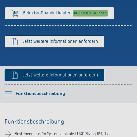
Anfahrt
Beim Großhandel kaufen
nur für B2B-Kunden
Jetzt weitere Informationen anfordern
Jetzt weitere Informationen anfordern
Bitte auswählen
Funktionsbeschreibung
Funktionsbeschreibung
Funktionsbeschreibung
Downloads
Bestehend aus 1x Systemzentrale LUXORliving IP1, 1x