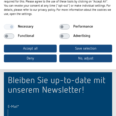
required for this. Please agree to the use of these tools by clicking on "Accept All".
You can revoke your consent at any time ("opt-out") or make individual settings. For
BRO LUXORliving Smart Home-System
details, please refer to our privacy policy. For more information about the cookies we
Broschüre
PDF
Endkunde (2,0 MB)
use, open the settings.
Katalog
PDF
Gesamtkatalog 2026 (30,2 MB)
Necessary
Performance
Functional
Advertising
In den Dokumentenkorb
Accept all
Save selection
Deny
No, adjust
Bleiben Sie up-to-date mit
unserem Newsletter!
E-Mail
*