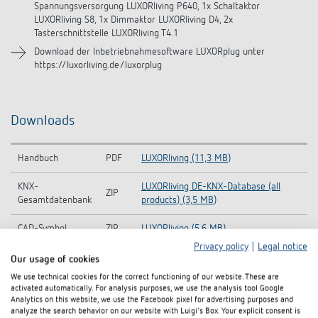
Spannungsversorgung LUXORliving P640, 1x Schaltaktor
LUXORliving S8, 1x Dimmaktor LUXORliving D4, 2x
Tasterschnittstelle LUXORliving T4.1
Download der Inbetriebnahmesoftware LUXORplug unter
https://luxorliving.de/luxorplug
Downloads
Handbuch
PDF
LUXORliving (11,3 MB)
KNX-
LUXORliving DE-KNX-Database (all
ZIP
Gesamtdatenbank
products) (3,5 MB)
CAD-Symbol
ZIP
LUXORliving (5,6 MB)
Privacy policy
|
Legal notice
Datenblatt
PDF
LUXORliving Set Beleuchtung (84,5 kB)
Our usage of cookies
We use technical cookies for the correct functioning of our website. These are
BRO Einfach einfacher, Einfach sicherer,
activated automatically. For analysis purposes, we use the analysis tool Google
Broschüre
PDF
LUXORliving Smart Home-System (3,9
Analytics on this website, we use the Facebook pixel for advertising purposes and
analyze the search behavior on our website with Luigi's Box. Your explicit consent is
MB)