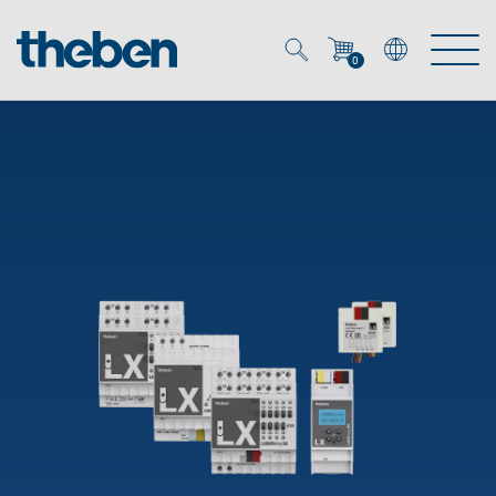
0
Mein Account
Merkzettel (
0
)
Produkte
OEM
Energy Manager
Lösungen
KNX
OEM-Lösungen
Smart Home
Service
Ansprechpartner OEM
Zeit- und Lichtsteuerung
DALI
OEM-Referenzen
Unternehmen
DALI-2 Lichtsteuerung
Downloads
Präsenzmelder & Bewegungsmelder