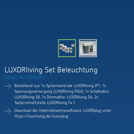
KNX-Systeme
Karriere
Kataloge und Prospekte
Theben AG
LED-Leuchten
KNX Smart Home System LUXORliving
Katalogbestellung
Kontakt
News
Zeit- und Lichtsteuerung
Karriere bei Theben
Präsenzmelder und Bewegungsmelder
Seminare und Online-Trainings
Messe
Klimaregelung
Produktfinder
Technischer Support
LED Beleuchtung
Fachpresse
Kooperationen
Zubehör
Downloads
Ansprechpartner
Klimaregelung
Konformitätserklärungen
LUXORliving Set Beleuchtung
Nachhaltigkeit
Smart Energy
Vertrieb Deutschland
Artikel-Nr.: 4990011
Apps
BIM-Portal
Engagement
Bestehend aus 1x Systemzentrale LUXORliving IP1, 1x
LUXORliving
Vertrieb Weltweit
Spannungsversorgung LUXORliving P640, 1x Schaltaktor
Referenzen
LUXORliving S8, 1x Dimmaktor LUXORliving D4, 2x
Design
Tasterschnittstelle LUXORliving T4.1
Ansprechpartner OEM
HEMS
Download der Inbetriebnahmesoftware LUXORplug unter
Historie
https://luxorliving.de/luxorplug
Anfrageformular