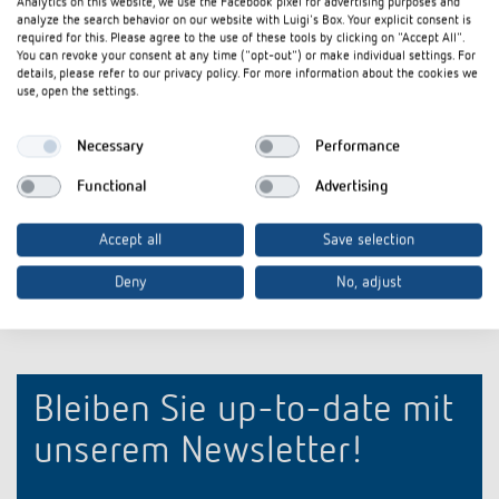
Analytics on this website, we use the Facebook pixel for advertising purposes and
BRO Einfach einfacher, Einfach sicherer,
analyze the search behavior on our website with Luigi's Box. Your explicit consent is
Broschüre
PDF
LUXORliving Smart Home-System (3,9
required for this. Please agree to the use of these tools by clicking on "Accept All".
MB)
You can revoke your consent at any time ("opt-out") or make individual settings. For
details, please refer to our privacy policy. For more information about the cookies we
use, open the settings.
BRO LUXORliving Smart Home-System
Broschüre
PDF
Endkunde (2,0 MB)
Necessary
Performance
Katalog
PDF
Gesamtkatalog 2026 (30,2 MB)
Functional
Advertising
Accept all
Save selection
In den Dokumentenkorb
Deny
No, adjust
Bleiben Sie up-to-date mit
unserem Newsletter!