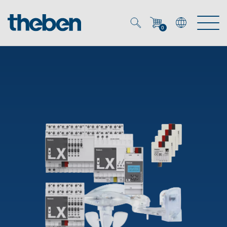
0
Mein Account
Merkzettel (
0
)
Produkte
OEM
Energy Manager
Lösungen
KNX
OEM-Lösungen
Smart Home
Service
Ansprechpartner OEM
Zeit- und Lichtsteuerung
DALI
OEM-Referenzen
Unternehmen
DALI-2 Lichtsteuerung
Downloads
Präsenzmelder & Bewegungsmelder