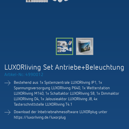
KNX-Systeme
Karriere
Kataloge und Prospekte
Theben AG
LED-Leuchten
KNX Smart Home System LUXORliving
Katalogbestellung
Kontakt
News
Zeit- und Lichtsteuerung
Karriere bei Theben
Präsenzmelder und Bewegungsmelder
Seminare und Online-Trainings
Messe
Klimaregelung
Produktfinder
Technischer Support
LED Beleuchtung
Fachpresse
Kooperationen
Zubehör
Downloads
Ansprechpartner
Klimaregelung
Konformitätserklärungen
LUXORliving Set Antriebe+Beleuchtung
Nachhaltigkeit
Smart Energy
Vertrieb Deutschland
Artikel-Nr.: 4990012
Apps
BIM-Portal
Engagement
Bestehend aus 1x Systemzentrale LUXORliving IP1, 1x
LUXORliving
Vertrieb Weltweit
Spannungsversorgung LUXORliving P640, 1x Wetterstation
Referenzen
LUXORliving M140, 1x Schaltaktor LUXORliving S8, 1x Dimmaktor
Design
LUXORliving D4, 1x Jalousieaktor LUXORliving J8, 4x
Ansprechpartner OEM
HEMS
Tasterschnittstelle LUXORliving T4.1
Historie
Download der Inbetriebnahmesoftware LUXORplug unter
Anfrageformular
https://luxorliving.de/luxorplug