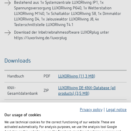
Bestehend aus 1x Systemzentrale LUXORliving IP1, 1x
Spannungsversorgung LUXORliving P640, 1x Wetterstation
LUXORliving M140, 1x Schaltaktor LUXORliving S8, 1x Dimmaktor
LUXORliving D4, 1x Jalousieaktor LUXORliving J8, 4x
Tasterschnittstelle LUXORliving T4.1
Download der Inbetriebnahmesoftware LUXORplug unter
https://luxorliving.de/luxorplug
Downloads
Handbuch
PDF
LUXORliving (11,3 MB)
KNX-
LUXORliving DE-KNX-Database (all
ZIP
Gesamtdatenbank
products) (3,5 MB)
CAD-Symbol
ZIP
LUXORliving (5,6 MB)
Privacy policy
|
Legal notice
Our usage of cookies
LUXORliving Set Antriebe+Beleuchtung
Datenblatt
PDF
(105,4 kB)
We use technical cookies for the correct functioning of our website. These are
activated automatically. For analysis purposes, we use the analysis tool Google