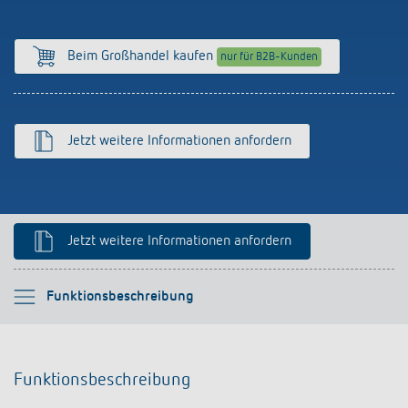
Anfahrt
Beim Großhandel kaufen
nur für B2B-Kunden
Jetzt weitere Informationen anfordern
Jetzt weitere Informationen anfordern
Bitte auswählen
Funktionsbeschreibung
Funktionsbeschreibung
Funktionsbeschreibung
Downloads