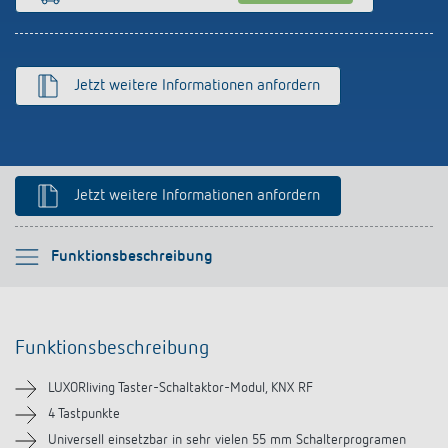
Anfahrt
Jetzt weitere Informationen anfordern
Jetzt weitere Informationen anfordern
Bitte auswählen
Funktionsbeschreibung
Funktionsbeschreibung
Funktionsbeschreibung
Technische Informationen
LUXORliving Taster-Schaltaktor-Modul, KNX RF
Downloads
4 Tastpunkte
Universell einsetzbar in sehr vielen 55 mm Schalterprogramen