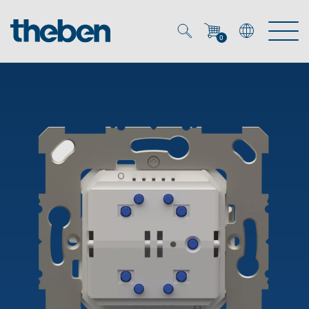
0
Mein Account
Merkzettel (
0
)
Produkte
OEM
Energy Manager
Lösungen
KNX
OEM-Lösungen
Smart Home
Service
Ansprechpartner OEM
Zeit- und Lichtsteuerung
DALI
OEM-Referenzen
Unternehmen
DALI-2 Lichtsteuerung
Downloads
Präsenzmelder & Bewegungsmelder