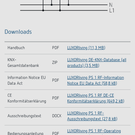
Downloads
Handbuch
PDF
LUXORliving (11,3 MB)
KNX-
LUXORliving DE-KNX-Database (all
ZIP
Gesamtdatenbank
products) (3,5 MB)
Information Notice EU
LUXORliving PS 1 RF-Information
PDF
Data Act
Notice EU Data Act (58,8 kB)
CE
LUXORliving PS 1 RF DE-CE
PDF
Konformitätserklärung
Konformitätserklärung (649,2 kB)
LUXORliving PS 1 RF-
Ausschreibungstext
DOCX
Ausschreibungstext (27,8 kB)
LUXORliving PS 1 RF-Operating
Bedienungsanleitung
PDF