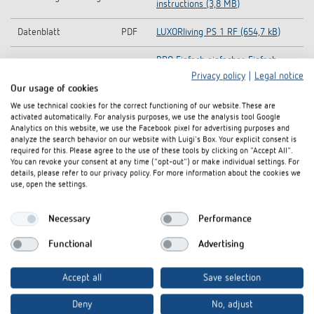
instructions (3,8 MB)
Datenblatt
PDF
LUXORliving PS 1 RF (654,7 kB)
BRO Einfach einfacher, Einfach
Broschüre
PDF
sicherer, LUXORliving Smart
Privacy policy
|
Legal notice
Home-System (3,9 MB)
Our usage of cookies
We use technical cookies for the correct functioning of our website. These are
BRO LUXORliving Smart Home-
activated automatically. For analysis purposes, we use the analysis tool Google
Broschüre
PDF
System Endkunde (2,0 MB)
Analytics on this website, we use the Facebook pixel for advertising purposes and
analyze the search behavior on our website with Luigi's Box. Your explicit consent is
required for this. Please agree to the use of these tools by clicking on "Accept All".
Katalog
PDF
Gesamtkatalog 2026 (30,2 MB)
You can revoke your consent at any time ("opt-out") or make individual settings. For
details, please refer to our privacy policy. For more information about the cookies we
use, open the settings.
In den Dokumentenkorb
Necessary
Performance
Functional
Advertising
Accept all
Save selection
Deny
No, adjust