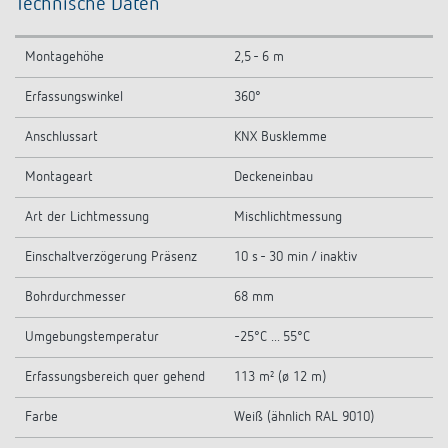
Technische Daten
Montagehöhe
2,5 - 6 m
Erfassungswinkel
360°
Anschlussart
KNX Busklemme
Montageart
Deckeneinbau
Art der Lichtmessung
Mischlichtmessung
Einschaltverzögerung Präsenz
10 s - 30 min / inaktiv
Bohrdurchmesser
68 mm
Umgebungstemperatur
-25°C ... 55°C
Erfassungsbereich quer gehend
113 m² (ø 12 m)
Farbe
Weiß (ähnlich RAL 9010)