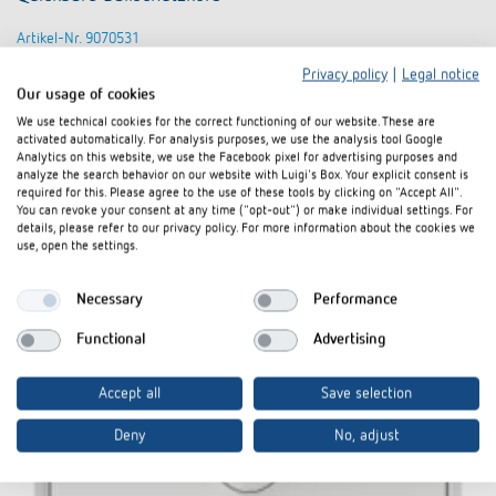
Artikel-Nr. 9070531
Privacy policy
|
Legal notice
Zum Produkt
In den Dokumentenkorb
Our usage of cookies
We use technical cookies for the correct functioning of our website. These are
activated automatically. For analysis purposes, we use the analysis tool Google
Analytics on this website, we use the Facebook pixel for advertising purposes and
Datenblatt
analyze the search behavior on our website with Luigi's Box. Your explicit consent is
required for this. Please agree to the use of these tools by clicking on "Accept All".
You can revoke your consent at any time ("opt-out") or make individual settings. For
details, please refer to our privacy policy. For more information about the cookies we
use, open the settings.
Necessary
Performance
Functional
Advertising
Accept all
Save selection
Deny
No, adjust