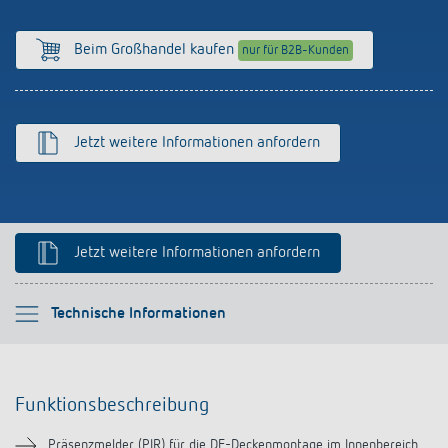
Anfahrt
Beim Großhandel kaufen
nur für B2B-Kunden
Jetzt weitere Informationen anfordern
Jetzt weitere Informationen anfordern
Bitte auswählen
Technische Informationen
Funktionsbeschreibung
Funktionsbeschreibung
Technische Informationen
Präsenzmelder (PIR) für die DE-Deckenmontage im Innenbereich,