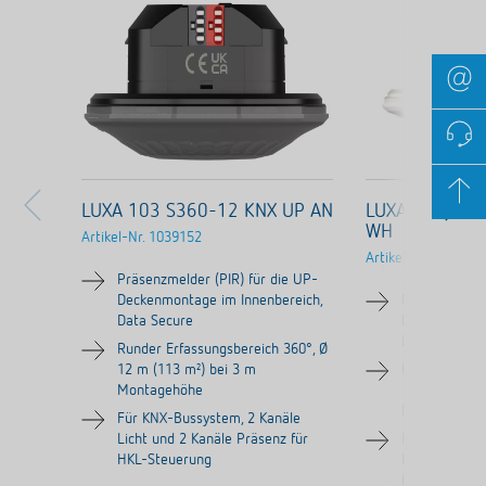
LUXA 103 S360-12 KNX UP AN
LUXA 103 S36
WH
Artikel-Nr.
1039152
Artikel-Nr.
103905
Präsenzmelder (PIR) für die UP-
Deckenmontage im Innenbereich,
Präsenzmelder
Data Secure
Deckenmontag
Data Secure
Runder Erfassungsbereich 360°, Ø
12 m (113 m²) bei 3 m
Runder Erfas
Montagehöhe
12 m (113 m²
Montagehöh
Für KNX-Bussystem, 2 Kanäle
Licht und 2 Kanäle Präsenz für
Für KNX-Buss
HKL-Steuerung
Licht und 2 K
HKL-Steueru