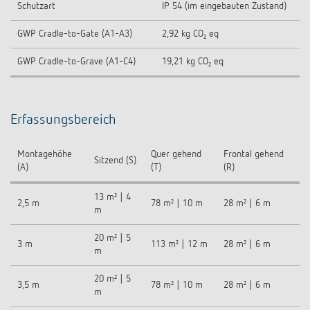
Schutzart
IP 54 (im eingebauten Zustand)
GWP Cradle-to-Gate (A1-A3)
2,92 kg CO₂ eq
GWP Cradle-to-Grave (A1-C4)
19,21 kg CO₂ eq
Erfassungsbereich
Montagehöhe
Quer gehend
Frontal gehend
Sitzend (S)
(A)
(T)
(R)
13 m² | 4
2,5 m
78 m² | 10 m
28 m² | 6 m
m
20 m² | 5
3 m
113 m² | 12 m
28 m² | 6 m
m
20 m² | 5
3,5 m
78 m² | 10 m
28 m² | 6 m
m