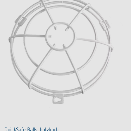
QuickSafe Ballschutzkorb