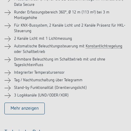
Data Secure
Downloads
Runder Erfassungsbereich 360°, Ø 12 m (113 m²) bei 3 m
Montagehöhe
Zubehör
Für KNX-Bussystem, 2 Kanäle Licht und 2 Kanäle Präsenz für HKL-
Steuerung
Ähnliche Produkte
2 Kanäle Licht mit 1 Lichtmessung
Automatische Beleuchtungssteuerung mit
Konstantlichtregelung
oder Schaltbetrieb
Dimmbare Beleuchtung im Schaltbetrieb mit und ohne
Tageslichteinfluss
Integrierter Temperatursensor
Tag / Nachtumschaltung über Telegramm
Stand-by Funktionalität (Orientierungslicht)
3 Logikkanäle (UND/ODER/XOR)
Mehr anzeigen