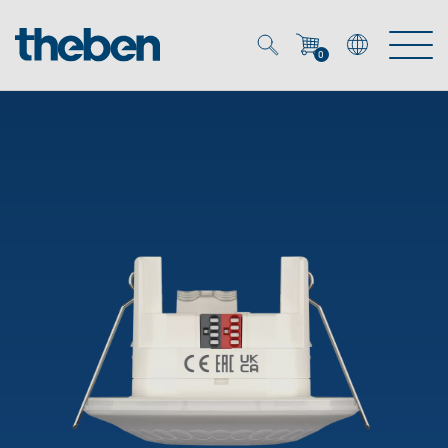
0
Mein Account
Merkzettel (
0
)
Produkte
OEM
Energy Manager
Lösungen
KNX
OEM-Lösungen
Smart Home
Service
Ansprechpartner OEM
Zeit- und Lichtsteuerung
DALI
OEM-Referenzen
Unternehmen
DALI-2 Lichtsteuerung
Downloads
Präsenzmelder & Bewegungsmelder