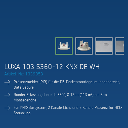
KNX-Systeme
Karriere
Kataloge und Prospekte
Theben AG
LED-Leuchten
KNX Smart Home System LUXORliving
Katalogbestellung
Kontakt
News
Zeit- und Lichtsteuerung
Karriere bei Theben
Präsenzmelder und Bewegungsmelder
Seminare und Online-Trainings
Messe
Klimaregelung
Produktfinder
Technischer Support
LED Beleuchtung
Fachpresse
Kooperationen
Zubehör
Downloads
Ansprechpartner
Klimaregelung
Konformitätserklärungen
LUXA 103 S360-12 KNX DE WH
Nachhaltigkeit
Smart Energy
Vertrieb Deutschland
Artikel-Nr.: 1039053
Apps
BIM-Portal
Engagement
Präsenzmelder (PIR) für die DE-Deckenmontage im Innenbereich,
LUXORliving
Vertrieb Weltweit
Data Secure
Referenzen
Runder Erfassungsbereich 360°, Ø 12 m (113 m²) bei 3 m
Design
Montagehöhe
Ansprechpartner OEM
HEMS
Für KNX-Bussystem, 2 Kanäle Licht und 2 Kanäle Präsenz für HKL-
Historie
Steuerung
Anfrageformular