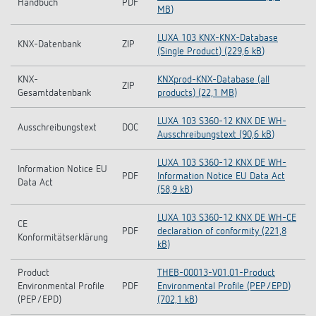
Handbuch
PDF
MB)
LUXA 103 KNX-KNX-Database
KNX-Datenbank
ZIP
(Single Product) (229,6 kB)
KNX-
KNXprod-KNX-Database (all
ZIP
Gesamtdatenbank
products) (22,1 MB)
LUXA 103 S360-12 KNX DE WH-
Ausschreibungstext
DOC
Ausschreibungstext (90,6 kB)
LUXA 103 S360-12 KNX DE WH-
Information Notice EU
PDF
Information Notice EU Data Act
Data Act
(58,9 kB)
LUXA 103 S360-12 KNX DE WH-CE
CE
PDF
declaration of conformity (221,8
Konformitätserklärung
kB)
Product
THEB-00013-V01.01-Product
Environmental Profile
PDF
Environmental Profile (PEP/EPD)
(PEP/EPD)
(702,1 kB)