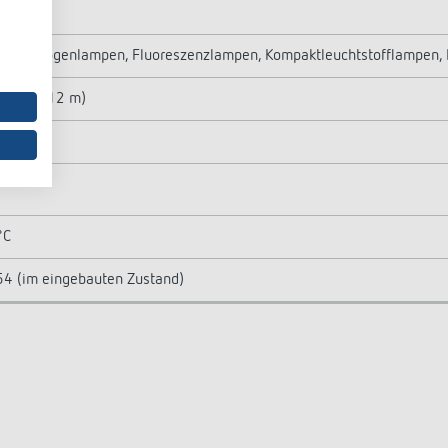
0 W
h-/Halogenlampen, Fluoreszenzlampen, Kompaktleuchtstofflampen,
 m² (ø 12 m)
nd
°C
54 (im eingebauten Zustand)