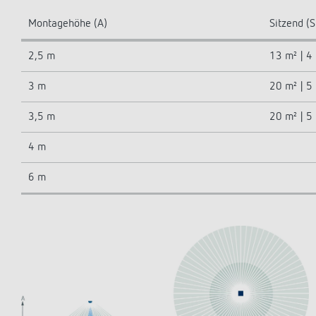
Montagehöhe (A)
Sitzend (S
2,5 m
13 m² | 4
3 m
20 m² | 5
3,5 m
20 m² | 5
4 m
6 m