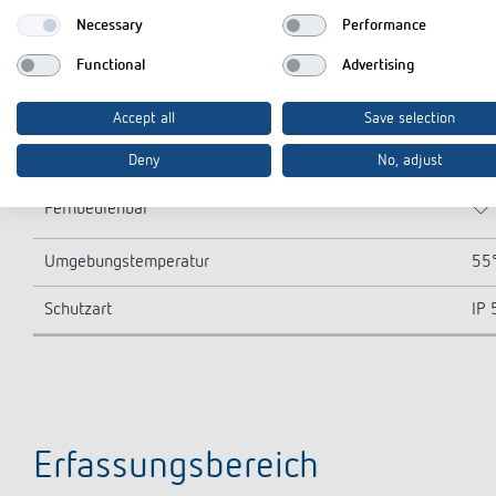
LED-Lampe > 8 W
40
Necessary
Performance
Lampenarten
Glü
Functional
Advertising
Erfassungsbereich quer gehend
113
Accept all
Save selection
Erfassungsbereich
Ru
Deny
No, adjust
Fernbedienbar
Umgebungstemperatur
55
Schutzart
IP 
Erfassungsbereich