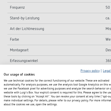
Frequenz
50
Stand-by Leistung
ca.
Art der Lichtmessung
Mis
Farbe
Wei
Montageart
Dec
Erfassungswinkel
36
Privacy policy
|
Legal
Schaltausgang
Lic
Our usage of cookies
We use technical cookies for the correct functioning of our website. These are activated
Glüh-/Halogenlampenlast
23
automatically. For analysis purposes, we use the analysis tool Google Analytics on this w
we use the Facebook pixel for advertising purposes and analyze the search behavior on 
Einschaltstrom
max
website with Luigi's Box. Your explicit consent is required for this. Please agree to the us
these tools by clicking on "Accept All". You can revoke your consent at any time ("opt-ou
make individual settings. For details, please refer to our privacy policy. For more informa
LED-Lampe 2-8 W
40
about the cookies we use, open the settings.