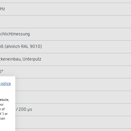
 Hz
chlichtmessung
ß (ähnlich RAL 9010)
keneinbau, Unterputz
0°
 notice
ht
00 W
ebsite,
our
. 500 A / 200 µs
e of
t") or
tion
0 W