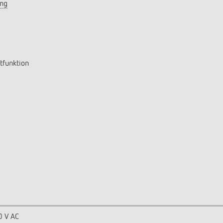
ung
tfunktion
0 V AC