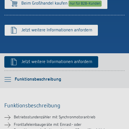
Anfahrt
Beim Großhandel kaufen
nur für B2B-Kunden
Jetzt weitere Informationen anfordern
Jetzt weitere Informationen anfordern
Bitte auswählen
Funktionsbeschreibung
Funktionsbeschreibung
Funktionsbeschreibung
Technische Informationen
Betriebsstundenzähler mit Synchronmotorantrieb
Downloads
Fronttafeleinbaugeräte mit Einrast- oder