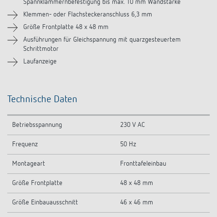
Spannklammernbefestigung bis max. 10 mm Wandstärke
Klemmen- oder Flachsteckeranschluss 6,3 mm
Ähnliche Produkte
Größe Frontplatte 48 x 48 mm
Ausführungen für Gleichspannung mit quarzgesteuertem
Schrittmotor
Laufanzeige
Technische Daten
Betriebsspannung
230 V AC
Frequenz
50 Hz
Montageart
Fronttafeleinbau
Größe Frontplatte
48 x 48 mm
Größe Einbauausschnitt
46 x 46 mm