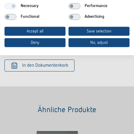
Ausschreibungstext
DOC
BZ-142-1_1420721 (22,5 kB)
Necessary
Performance
Ausschreibungstext
D81
BZ 142-1 230V_1420621 (2,3 kB)
Functional
Advertising
CE
BZ 142-1-CE declaration of
PDF
Accept all
Save selection
Konformitätserklärung
conformity (206,6 kB)
Deny
No, adjust
Datenblatt
PDF
BZ 142-1 (277,3 kB)
In den Dokumentenkorb
Ähnliche Produkte