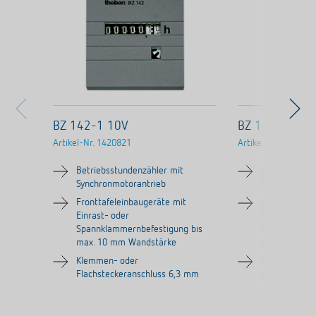
BZ 142-1 10V
BZ 142-1 230
Artikel-Nr.
1420821
Artikel-Nr.
142062
Betriebsstundenzähler mit
Betriebsstun
Synchronmotorantrieb
Synchronmoto
Fronttafeleinbaugeräte mit
Fronttafelei
Einrast- oder
Einrast- oder
Spannklammernbefestigung bis
Spannklammer
max. 10 mm Wandstärke
max. 10 mm 
Klemmen- oder
Klemmen- od
Flachsteckeranschluss 6,3 mm
Flachstecker