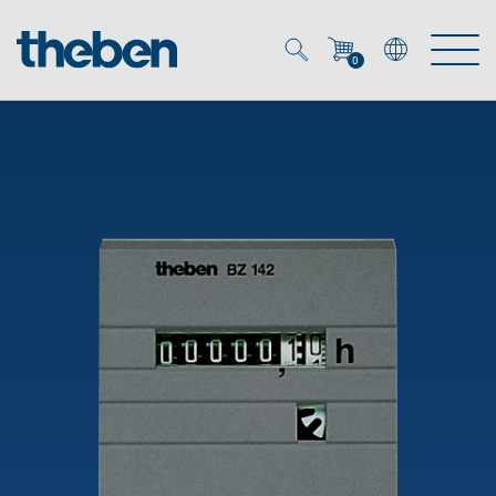
0
Mein Account
Merkzettel (
0
)
Produkte
OEM
Energy Manager
Lösungen
KNX
OEM-Lösungen
Smart Home
Service
Ansprechpartner OEM
Zeit- und Lichtsteuerung
DALI
OEM-Referenzen
Unternehmen
DALI-2 Lichtsteuerung
Downloads
Präsenzmelder & Bewegungsmelder