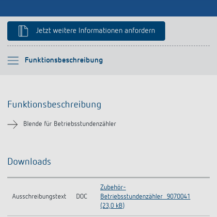
Anfahrt
Jetzt weitere Informationen anfordern
Bitte auswählen
Funktionsbeschreibung
Funktionsbeschreibung
Funktionsbeschreibung
Downloads
Blende für Betriebsstundenzähler
Ähnliche Produkte
Downloads
Zubehör-
Ausschreibungstext
DOC
Betriebsstundenzähler_9070041
(23,0 kB)