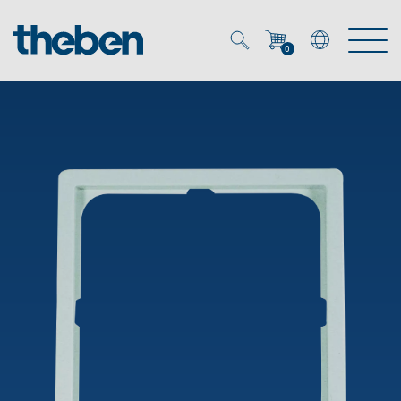
0
Mein Account
Merkzettel (
0
)
Produkte
OEM
Energy Manager
Lösungen
KNX
OEM-Lösungen
Smart Home
Service
Ansprechpartner OEM
Zeit- und Lichtsteuerung
DALI
OEM-Referenzen
Unternehmen
DALI-2 Lichtsteuerung
Downloads
Präsenzmelder & Bewegungsmelder