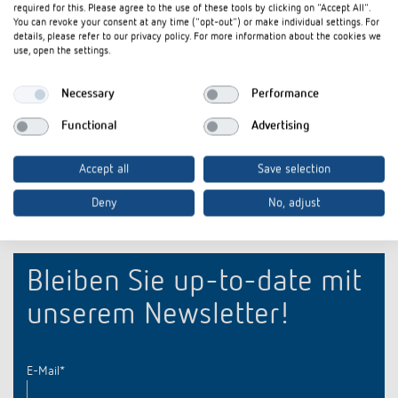
required for this. Please agree to the use of these tools by clicking on "Accept All".
You can revoke your consent at any time ("opt-out") or make individual settings. For
details, please refer to our privacy policy. For more information about the cookies we
Blende 72 x 72 für BZ
use, open the settings.
Artikel-Nr.
9070074
Necessary
Performance
Blende für Betriebsstundenzähler
Functional
Advertising
Accept all
Save selection
Deny
No, adjust
Bleiben Sie up-to-date mit
unserem Newsletter!
E-Mail
*